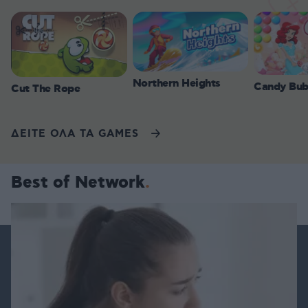
Northern Heights
Candy Bub
Cut The Rope
ΔΕΙΤΕ ΟΛΑ ΤΑ GAMES
Best of Network