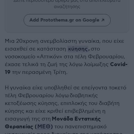
Δείτε περισσότερα άρθρα μας
στα αποτελέσματα
αναζήτησης
Add Protothema.gr on Google
Μια 20χρονη ανεμβολίαστη γυναίκα, που είχε
,
εισαχθεί σε κατάσταση
κύησης
στο
νοσοκομείο «Αττικόν» στα τέλη Φεβρουαρίου,
Covid-
έχασε τελικά τη ζωή της λόγω λοίμωξης
19
την περασμένη Τρίτη.
Η γυναίκα είχε υποβληθεί σε επείγοντα τοκετό
τέλη Φεβρουαρίου λόγω διαβητικής
κετοξέωσης κύησης, επιπλοκής του διαβήτη
κύησης και είχε κριθεί επιβεβλημένη η
Μονάδα Εντατικής
εισαγωγή της στη
Θεραπείας (
)
ΜΕΘ
του πανεπιστημιακό