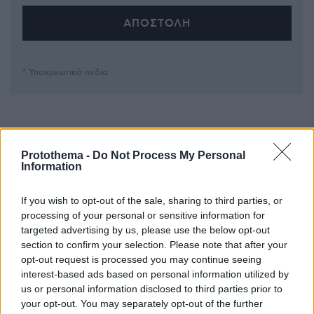
* Υποχρεωτικά πεδία
ΡΟΗ ΕΙΔΗΣΕΩΝ
Protothema -
Do Not Process My Personal
Ειδήσεις
Δημοφιλή
Σχολιασμένα
Information
πριν 7 λεπτά
If you wish to opt-out of the sale, sharing to third parties, or
Βοκαριά: Στο λιμανάκι της Χίου όπου μια οικογένεια
processing of your personal or sensitive information for
ψαράδων σε κάνει «ψαρά για μία μέρα»
targeted advertising by us, please use the below opt-out
section to confirm your selection. Please note that after your
πριν 12 λεπτά
Τα είδη κολοκυθιού και πώς τα μαγειρεύουμε
opt-out request is processed you may continue seeing
interest-based ads based on personal information utilized by
πριν 15 λεπτά
us or personal information disclosed to third parties prior to
Καταγγελία για νυχτερινή είσοδο ισραηλινών
your opt-out. You may separately opt-out of the further
στρατευμάτων σε χωριό του Λιβάνου, η απάντηση του