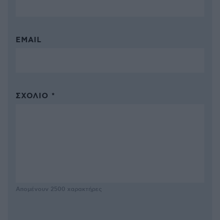
EMAIL
ΣΧΌΛΙΟ *
Απομένουν
2500
χαρακτήρες