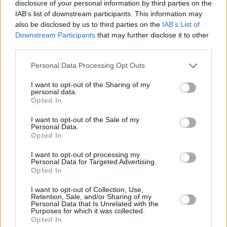
disclosure of your personal information by third parties on the
Ισραήλ
IAB’s list of downstream participants. This information may
also be disclosed by us to third parties on the
IAB’s List of
πριν 29 λεπτά
Καρέτσας και Τζόλης στα «μαχαίρια» – Το ελληνικό
Downstream Participants
that may further disclose it to other
«ραντεβού» που κλέβει την παράσταση
third parties.
πριν 36 λεπτά
Please note that this website/app uses one or more Google
Personal Data Processing Opt Outs
Η αμυντική συμφωνία με Πακιστάν και Σαουδική Αραβία
services and may gather and store information including but
είναι ίδια με το Άρθρο 5 του ΝΑΤΟ, λέει ο Χακάν
not limited to your visit or usage behaviour. You may click to
I want to opt-out of the Sharing of my
Φιντάν
personal data.
grant or deny consent to Google and its third-party tags to
Opted In
use your data for below specified purposes in below Google
πριν 39 λεπτά
Νίκολιτς μετά το φιλικό με την Athens Kallithea:
consent section.
I want to opt-out of the Sale of my
«Θέλαμε αυτό το ματς, είμαστε ανοικτοί στο
Personal Data.
Opted In
μεταγραφικό παράθυρο», δείτε βίντεο
πριν 42 λεπτά
I want to opt-out of processing my
Personal Data for Targeted Advertising.
Όλα όσα χρειάζεται να ξέρετε για τις αντιδράσεις μιας
Opted In
φοβικής γάτας
I want to opt-out of Collection, Use,
πριν μία ώρα
Retention, Sale, and/or Sharing of my
Η Ελίζαμπεθ Ελέτσι πήρε ευχή για το μωρό της, οι
Personal Data that Is Unrelated with the
φωτογραφίες από τον Άγιο Νεκτάριο
Purposes for which it was collected.
Opted In
πριν μία ώρα