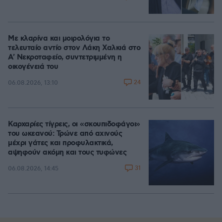
Με κλαρίνα και μοιρολόγια το
τελευταίο αντίο στον Λάκη Χαλκιά στο
A' Νεκροταφείο, συντετριμμένη η
οικογένειά του
24
06.08.2026, 13:10
Καρχαρίες τίγρεις, οι «σκουπιδοφάγοι»
του ωκεανού: Τρώνε από αχινούς
μέχρι γάτες και προφυλακτικά,
αψηφούν ακόμη και τους τυφώνες
31
06.08.2026, 14:45