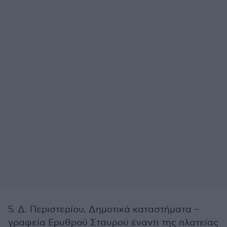
5. Δ. Περιστερίου, Δημοτικά καταστήματα –
γραφεία Ερυθρού Σταυρού έναντι της πλατείας