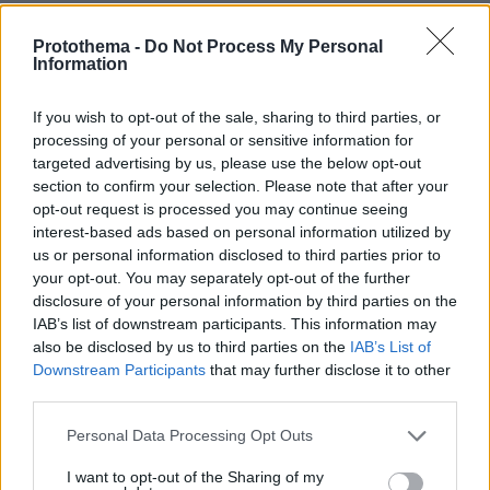
09:00-17:00
84. Κιλκίς, Μάνδρες, Κοινοτικό Κατάστημα,
Protothema -
Do Not Process My Personal
Information
09:00-11:00
85. Κιλκίς, Παντελεήμων, Αγροτικό Ιατρείο,
If you wish to opt-out of the sale, sharing to third parties, or
12:00-14:00
processing of your personal or sensitive information for
86. Κιλκίς, ΚΑΠΗ Αξιούπολης, 08:30 – 15:30
targeted advertising by us, please use the below opt-out
87. Κοζάνη, Πνευματικό Κέντρο Πτολεμαΐδας,
section to confirm your selection. Please note that after your
opt-out request is processed you may continue seeing
Περγάμου 62, 08:30-14:00
interest-based ads based on personal information utilized by
88. Κοζάνη, Κέντρο Υγείας Κοζάνης,
us or personal information disclosed to third parties prior to
Αριστοφάνους 5Α, 08:15- 15:15
your opt-out. You may separately opt-out of the further
89. Κόρινθος, Δημοτικό θέατρο Κορίνθου,
disclosure of your personal information by third parties on the
IAB’s list of downstream participants. This information may
Δαμασκηνού 57, πλησίον πανεπιστημίου, 08:30-
also be disclosed by us to third parties on the
IAB’s List of
13:00
Downstream Participants
that may further disclose it to other
90. Λακωνία, Κέντρο Υγείας Αρεόπολης, 08:00-
third parties.
15:30.
Please note that this website/app uses one or more Google
Personal Data Processing Opt Outs
91. Λάρισα, Κεντρική Πλατεία / Μπροστά στο
services and may gather and store information including but
Δημαρχείο, 8:00-15:30
not limited to your visit or usage behaviour. You may click to
I want to opt-out of the Sharing of my