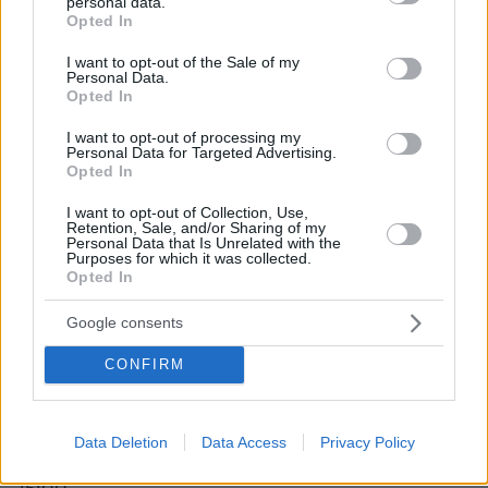
personal data.
92. Λάρισα, Πλατεία, ΟΣΕ 8:00-18:00
grant or deny consent to Google and its third-party tags to
Opted In
use your data for below specified purposes in below Google
93. Λάρισα, Στέκι Νέας Πολιτείας.
consent section.
I want to opt-out of the Sale of my
Θεοδωρακοπούλου & Καΐρη, 8:00-15:30
Personal Data.
94. Λάρισα, Πλατεία Αγιάς / Δίπλα από τα
Opted In
γραφεία του Κυνηγετικού Συλλόγου, 9:00-15:00
I want to opt-out of processing my
95. Λάρισα, Συκούριο, 9:00-12:00
Personal Data for Targeted Advertising.
Opted In
96. Λάρισα, Δημαρχείο Νίκαιας, 12:30-15:00
97. Λάρισα, ΚΑΠΗ Γιάννουλη, 8:00-1530
I want to opt-out of Collection, Use,
Retention, Sale, and/or Sharing of my
98. Λασίθι, Παλιό Δημαρχείο Αγίου Νικολάου,
Personal Data that Is Unrelated with the
Purposes for which it was collected.
09:00-17:00
Opted In
99. Λασίθι, Δημαρχείο Ιεράπετρας, 10:00-14:00
100. Λασίθι. ISOBOX- Προαύλιος χώρος ΚΥ
Google consents
Νεάπολης, 10:00-17:00
CONFIRM
101. Λέσβος, Πάνω Πλευρά Δημοτικού
Θεάτρου, 10:00- 14:00
102. Λέσβος, Κ.Υ Μυτιλήνης, 08:30-15:45
Data Deletion
Data Access
Privacy Policy
103. Λευκάδα, ΚΑΠΗ, Σκιαδαρέση 1, 08:00-