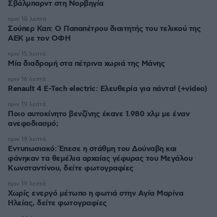
Σβάλμπαρντ στη Νορβηγία
πριν 10 λεπτά
Σούπερ Καπ: Ο Παπαπέτρου διαιτητής του τελικού της
ΑΕΚ με τον ΟΦΗ
πριν 15 λεπτά
Μία διαδρομή στα πέτρινα χωριά της Μάνης
πριν 16 λεπτά
Renault 4 E-Tech electric: Ελευθερία για πάντα! (+video)
πριν 19 λεπτά
Ποιο αυτοκίνητο βενζίνης έκανε 1.980 χλμ με έναν
ανεφοδιασμό;
πριν 19 λεπτά
Εντυπωσιακό: Έπεσε η στάθμη του Δούναβη και
φάνηκαν τα θεμέλια αρχαίας γέφυρας του Μεγάλου
Κωνσταντίνου, δείτε φωτογραφίες
πριν 19 λεπτά
Χωρίς ενεργό μέτωπο η φωτιά στην Aγία Μαρίνα
Ηλείας, δείτε φωτογραφίες