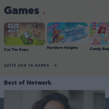
Games
Northern Heights
Candy Bub
Cut The Rope
ΔΕΙΤΕ ΟΛΑ ΤΑ GAMES
Best of Network