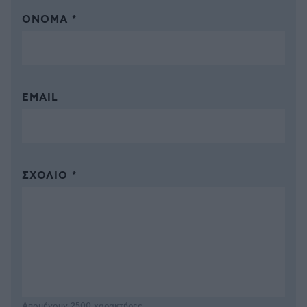
ΌΝΟΜΑ *
EMAIL
ΣΧΌΛΙΟ *
Απομένουν
2500
χαρακτήρες