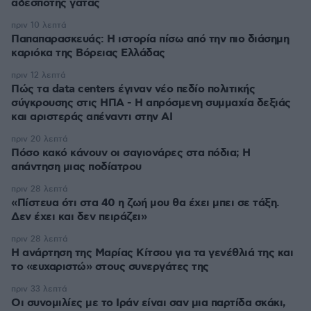
αδέσποτης γάτας
πριν 10 λεπτά
Παπαπαρασκευάς: Η ιστορία πίσω από την πιο διάσημη
καριόκα της Βόρειας Ελλάδας
πριν 12 λεπτά
Πώς τα data centers έγιναν νέο πεδίο πολιτικής
σύγκρουσης στις ΗΠΑ - Η απρόσμενη συμμαχία δεξιάς
και αριστεράς απέναντι στην AI
πριν 20 λεπτά
Πόσο κακό κάνουν οι σαγιονάρες στα πόδια; Η
απάντηση μιας ποδίατρου
πριν 28 λεπτά
«Πίστευα ότι στα 40 η ζωή μου θα έχει μπει σε τάξη.
Δεν έχει και δεν πειράζει»
πριν 28 λεπτά
Η ανάρτηση της Μαρίας Κίτσου για τα γενέθλιά της και
το «ευχαριστώ» στους συνεργάτες της
πριν 33 λεπτά
Οι συνομιλίες με το Ιράν είναι σαν μια παρτίδα σκάκι,