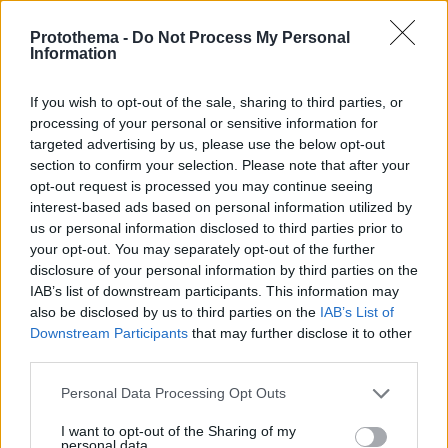
Protothema -
Do Not Process My Personal
Information
If you wish to opt-out of the sale, sharing to third parties, or
processing of your personal or sensitive information for
targeted advertising by us, please use the below opt-out
section to confirm your selection. Please note that after your
opt-out request is processed you may continue seeing
interest-based ads based on personal information utilized by
us or personal information disclosed to third parties prior to
your opt-out. You may separately opt-out of the further
disclosure of your personal information by third parties on the
IAB’s list of downstream participants. This information may
also be disclosed by us to third parties on the
IAB’s List of
Downstream Participants
that may further disclose it to other
third parties.
10.08.2026, 11:37
Please note that this website/app uses one or more Google
Personal Data Processing Opt Outs
Forbes: Οι καλύτεροι προορισμοί στον κόσμο για
services and may gather and store information including but
να ζήσεις μετά την σύνταξη, ανάμεσά τους και
not limited to your visit or usage behaviour. You may click to
I want to opt-out of the Sharing of my
τέσσερις πόλεις της Ελλάδας
personal data.