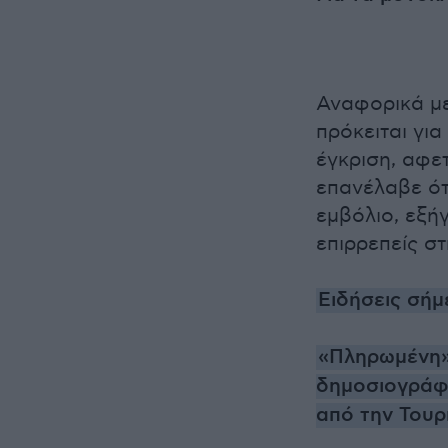
Αναφορικά με
πρόκειται γι
έγκριση, αφε
επανέλαβε ότι
εμβόλιο, εξή
επιρρεπείς σ
Ειδήσεις σήμ
«Πληρωμένη»
δημοσιογράφο
από την Τουρ