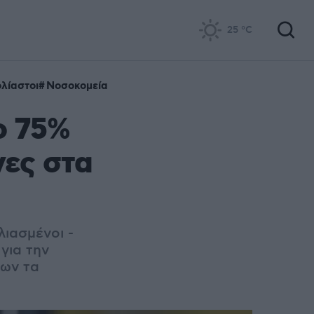
25
°C
λίαστοι
Νοσοκομεία
ο 75%
νες στα
ιασμένοι -
 για την
ρων τα