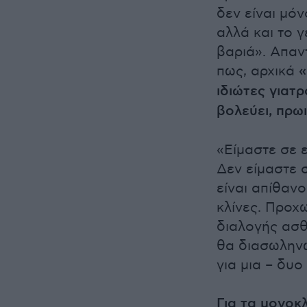
δεν είναι μόν
αλλά και το γ
βαριά». Απαν
πως, αρχικά
«
ιδιώτες γιατ
βολεύει, πρω
«Είμαστε σε ε
Δεν είμαστε 
είναι απίθανο
κλίνες. Προχ
διαλογής ασθ
θα διασωληνω
για μια – δυο
Για τα μονοκ