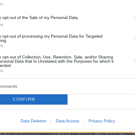
In
ά έγινε και στα ισχύοντα μέτρα, με την Μίνα
o opt-out of the Sale of my Personal Data.
νίζει πως είναι σημαντικό μετά από δύο χρόνια
In
 τα τηρούμε εξηγώντας δε πως «η Επιτροπή
to opt-out of processing my Personal Data for Targeted
 καθημερινά όλα τα δεδομένα, σε όλον τον
ing.
In
ε τους ανθρώπους πού κόλλησαν και οι
 μολύνσεις είναι από επαφές χωρίς μέτρα, όχι
o opt-out of Collection, Use, Retention, Sale, and/or Sharing
ersonal Data that Is Unrelated with the Purposes for which it
στα ψώνια». «Είναι σημαντικό να μη
lected.
In
 καθόλου, όλοι παρακολουθούν τα δεδομένα
αντικό να φροντίζουμε και να κρατάμε τα
consents
ήμανε.
CONFIRM
η στα νοσοκομεία
Data Deletion
Data Access
Privacy Policy
ας την πίεση στο
ΕΣΥ
και κυρίως στο
υ και επικαλούμενη την εμπειρία της είπε πως