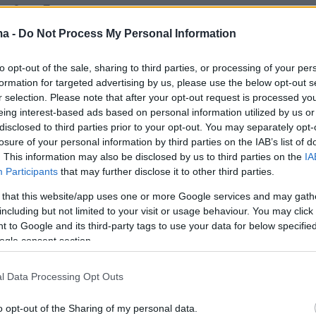
ου θα εξετάσει η Επιτροπή, επεσήμανε ωστόσο
όλιο είναι το μόνο όπλο που έχουμε, μπορούμε 
ma -
Do Not Process My Personal Information
λη την αγωνία και τον κίνδυνο». «Το Moderna
to opt-out of the sale, sharing to third parties, or processing of your per
ιθανότητα στη μισή δόση», είπε και επεσήμανε
formation for targeted advertising by us, please use the below opt-out s
τητα της τρίτης δόσης.
«Είναι σημαντικό να τη
r selection. Please note that after your opt-out request is processed y
πουμε ότι οι εμβολιασμένοι που χρειάζονται
eing interest-based ads based on personal information utilized by us or
disclosed to third parties prior to your opt-out. You may separately opt-
ι αυτοί που έχουν κάνει το εμβόλιο 8-9 μήνες
losure of your personal information by third parties on the IAB’s list of
βε. Τέλος, σχετικά με τον εμβολιασμό των
. This information may also be disclosed by us to third parties on the
IA
ε πως «αυτό πρέπει να γίνει αφού το αποφασίσε
Participants
that may further disclose it to other third parties.
ι έπειτα να το αναλάβουν οι παιδίατροι».
 that this website/app uses one or more Google services and may gath
including but not limited to your visit or usage behaviour. You may click 
 to Google and its third-party tags to use your data for below specifi
ogle consent section.
r(40599w16ki4e70hs, v-cflx4q088w4x-sf)
l Data Processing Opt Outs
o opt-out of the Sharing of my personal data.