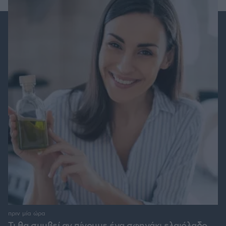
πριν μία ώρα