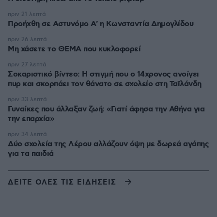
πριν 21 λεπτά
Προήχθη σε Αστυνόμο Α' η Κωνσταντία Δημογλίδου
πριν 26 λεπτά
Μη χάσετε το ΘΕΜΑ που κυκλοφορεί
πριν 27 λεπτά
Σοκαριστικό βίντεο: Η στιγμή που ο 14χρονος ανοίγει
πυρ και σκορπάει τον θάνατο σε σχολείο στη Ταϊλάνδη
πριν 33 λεπτά
Γυναίκες που άλλαξαν ζωή: «Γιατί άφησα την Αθήνα για
την επαρχία»
πριν 34 λεπτά
Δύο σχολεία της Λέρου αλλάζουν όψη με δωρεά αγάπης
για τα παιδιά
ΔΕΙΤΕ ΟΛΕΣ ΤΙΣ ΕΙΔΗΣΕΙΣ