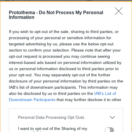
15 διασωληνωμένους κάτω των 39 ετών
».
Protothema -
Do Not Process My Personal
Για το θέμα εμβολιασμού των παιδιών, ο κ.
Information
Βασιλακόπουλος είπε πως πρέπει να
If you wish to opt-out of the sale, sharing to third parties, or
εμβολιάσουμε και τα παιδιά, αν θέλουμε να
processing of your personal or sensitive information for
ξεπεράσουμε το 80% της ανοσίας.
targeted advertising by us, please use the below opt-out
section to confirm your selection. Please note that after your
opt-out request is processed you may continue seeing
interest-based ads based on personal information utilized by
Πηγή:
skai.gr
us or personal information disclosed to third parties prior to
your opt-out. You may separately opt-out of the further
disclosure of your personal information by third parties on the
Ειδήσεις σήμερα:
IAB’s list of downstream participants. This information may
also be disclosed by us to third parties on the
IAB’s List of
Downstream Participants
that may further disclose it to other
Η Κάρε Ότις μήνυσε τον «Γουάινστιν της
third parties.
μόδας» - «Με βίαζε κάθε φορά που η
Please note that this website/app uses one or more Google
Εβαντζελίστα έφευγε από το διαμέρισμα»
Personal Data Processing Opt Outs
services and may gather and store information including but
not limited to your visit or usage behaviour. You may click to
I want to opt-out of the Sharing of my