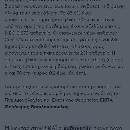
διασωληνωμένοι είναι 236 (63.6% άνδρες). Η διάμεση
ηλικία τους είναι 65 έτη. To 85.6% έχει
υποκείμενο νόσημα ή/και ηλικία 70 ετών και άνω.
Από την αρχή της πανδημίας έχουν εξέλθει από τις
ΜΕΘ 2.873 ασθενείς. Οι εισαγωγές νέων ασθενών
Covid-19 στα νοσοκομεία της επικράτειας είναι 285
(ημερήσια μεταβολή +11.76%). Ο μέσος όρος
εισαγωγών του επταημέρου είναι 231 ασθενείς. Η
διάμεση ηλικία των κρουσμάτων είναι 40 έτη (εύρος
0.2 έως 106 έτη), ενώ η διάμεση ηλικία των θανόντων
είναι 78 έτη (εύρος 0.2 έως 106 έτη).
Για την αύξηση των κρουσμάτων και την πορεία του
ιού από το φθινόπωρο μίλησε σήμερα ο καθηγητής
Πνευμονολογίας και Εντατικής θεραπείας ΕΚΠΑ
Θεόδωρος Βασιλακόπουλος
.
καθηγητής
Μιλώντας στον ΣΚΑΪ ο
έκανε λόγο