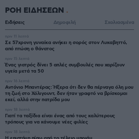
ΡΟΗ ΕΙΔΗΣΕΩΝ
Ειδήσεις
Δημοφιλή
Σχολιασμένα
πριν 11 λεπτά
Σε 57χρονη γυναίκα ανήκει η σορός στον Λυκαβηττό,
από πτώση ο θάνατος
πριν 15 λεπτά
Ένας γιατρός δίνει 5 απλές συμβουλές που χαρίζουν
υγεία μετά τα 50
πριν 16 λεπτά
Αντόνιο Μπαντέρας: Ήξερα ότι δεν θα πέρναγα όλη μου
τη ζωή στο Χόλιγουντ, δεν ήταν γραφτό να βρίσκομαι
εκεί, αλλά στην πατρίδα μου
πριν 18 λεπτά
Γιατί τα ταξίδια είναι ένας από τους καλύτερους
τρόπους για να κάνουμε νέες φιλίες
πριν 18 λεπτά
Η επιστήμη πίσω από το τέλειο μπριάμ