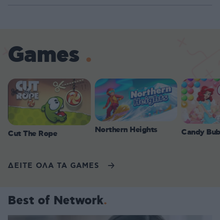
Games
Northern Heights
Candy Bub
Cut The Rope
ΔΕΙΤΕ ΟΛΑ ΤΑ GAMES
Best of Network