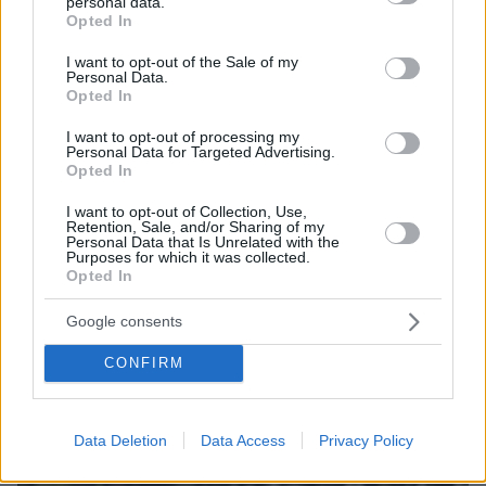
Φωτιές σε Αρχαία Κόρινθο και Εύβοια -
personal data.
grant or deny consent to Google and its third-party tags to
Opted In
Εκκενώνονται οικισμοί
use your data for below specified purposes in below Google
consent section.
I want to opt-out of the Sale of my
Personal Data.
Κύπρος: Το μήνυμα του Αναστασιάδη για την
Opted In
47η επέτειο της τουρκικής εισβολής
I want to opt-out of processing my
Personal Data for Targeted Advertising.
Opted In
protothema.gr στο Google News
Ακολουθήστε το
I want to opt-out of Collection, Use,
και μάθετε πρώτοι όλες τις ειδήσεις
Retention, Sale, and/or Sharing of my
Personal Data that Is Unrelated with the
Purposes for which it was collected.
Ειδήσεις
Δείτε όλες τις τελευταίες
από την Ελλάδα
Opted In
και τον Κόσμο, τη στιγμή που συμβαίνουν, στο
Protothema.gr
Google consents
CONFIRM
Σχετικά Άρθρα
Data Deletion
Data Access
Privacy Policy