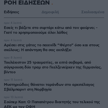
ΡΟΗ ΕΙΔΗΣΕΩΝ
Ειδήσεις
Δημοφιλή
Σχολιασμένα
πριν 4 λεπτά
Εσείς τι βάζετε στο συρτάρι κάτω από τον φούρνο; -
Γιατί το χρησιμοποιούμε όλοι λάθος
πριν 4 λεπτά
Αρέσει στις γάτες το παιχνίδι “Φέρτο” όσο και στους
σκύλους; Η απάντηση θα σας εκπλήξει
πριν 8 λεπτά
Τουλάχιστον 25 τραυματίες, οι επτά σοβαρά, από
σύγκρουση δύο τραμ στο Γκελζενκίρχεν της Γερμανίας,
βίντεο
πριν 11 λεπτά
Μυστηριώδεις θάνατοι ταράνδων στο αρχιπέλαγος
Σβάλμπαρντ στη Νορβηγία
πριν 13 λεπτά
Σούπερ Καπ: Ο Παπαπέτρου διαιτητής του τελικού της
ΑΕΚ με τον ΟΦΗ