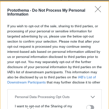
και τον Κόσμο, τη στιγμή που συμβαίνουν, στο
Protothema.gr
Protothema -
Do Not Process My Personal
Information
Σχετικά Άρθρα
If you wish to opt-out of the sale, sharing to third parties, or
processing of your personal or sensitive information for
targeted advertising by us, please use the below opt-out
section to confirm your selection. Please note that after your
opt-out request is processed you may continue seeing
interest-based ads based on personal information utilized by
us or personal information disclosed to third parties prior to
your opt-out. You may separately opt-out of the further
disclosure of your personal information by third parties on the
IAB’s list of downstream participants. This information may
also be disclosed by us to third parties on the
IAB’s List of
Downstream Participants
that may further disclose it to other
third parties.
Please note that this website/app uses one or more Google
Personal Data Processing Opt Outs
services and may gather and store information including but
not limited to your visit or usage behaviour. You may click to
I want to opt-out of the Sharing of my