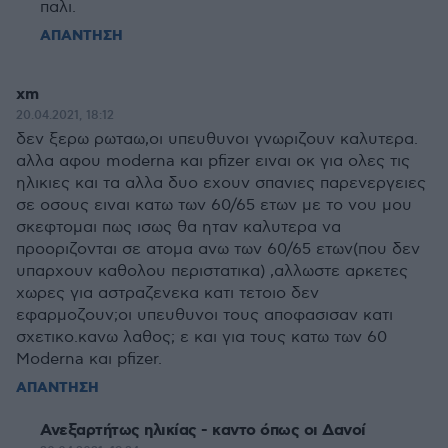
παλι.
ΑΠΑΝΤΗΣΗ
xm
20.04.2021, 18:12
δεν ξερω ρωταω,οι υπευθυνοι γνωριζουν καλυτερα.
αλλα αφου moderna και pfizer ειναι οκ για ολες τις
ηλικιες και τα αλλα δυο εχουν σπανιες παρενεργειες
σε οσους ειναι κατω των 60/65 ετων με το νου μου
σκεφτομαι πως ισως θα ηταν καλυτερα να
προοριζονται σε ατομα ανω των 60/65 ετων(που δεν
υπαρχουν καθολου περιστατικα) ,αλλωστε αρκετες
χωρες για αστραζενεκα κατι τετοιο δεν
εφαρμοζουν;οι υπευθυνοι τους αποφασισαν κατι
σχετικο.κανω λαθος; ε και για τους κατω των 60
Moderna και pfizer.
ΑΠΑΝΤΗΣΗ
Ανεξαρτήτως ηλικίας - καντο όπως οι Δανοί