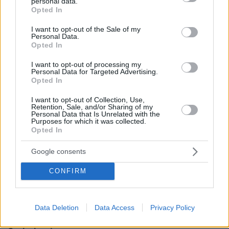
personal data.
grant or deny consent to Google and its third-party tags to
Opted In
use your data for below specified purposes in below Google
consent section.
I want to opt-out of the Sale of my
Personal Data.
Opted In
14.04.2021, 06:45
Εμβόλιο Johnson & Johnson: Πώς το «στοπ» στις ΗΠΑ
I want to opt-out of processing my
Personal Data for Targeted Advertising.
αλλάζει το πρόγραμμα εμβολιασμών στην Ελλάδα
Opted In
ΣΧΟΛΙΑ
(17)
I want to opt-out of Collection, Use,
Retention, Sale, and/or Sharing of my
Personal Data that Is Unrelated with the
ΠΡΟΣΘΗΚΗ ΣΧΟΛΙΟΥ
Purposes for which it was collected.
Opted In
Google consents
Ο γιος του Πέτρου
CONFIRM
20.04.2021, 23:56
κι αν σου κάτσει
ΑΠΑΝΤΗΣΗ
Data Deletion
Data Access
Privacy Policy