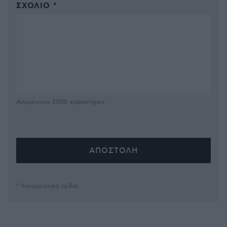
ΣΧΌΛΙΟ *
Απομένουν
2500
χαρακτήρες
* Υποχρεωτικά πεδία