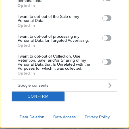
personal data.
grant or deny consent to Google and its third-party tags to
Opted In
06.08.2026, 12:32
use your data for below specified purposes in below Google
Η αποκαλυπτική κατάθεση της συζύγου του
consent section.
I want to opt-out of the Sale of my
Αφγανού: Πώς γνωρίσαμε τη Λίσα, γιατί
Personal Data.
Opted In
υποψιάστηκα ότι ήταν το πτώμα στη βαλίτσα
I want to opt-out of processing my
Personal Data for Targeted Advertising.
Opted In
I want to opt-out of Collection, Use,
Retention, Sale, and/or Sharing of my
Personal Data that Is Unrelated with the
Purposes for which it was collected.
Opted In
Google consents
CONFIRM
Data Deletion
Data Access
Privacy Policy