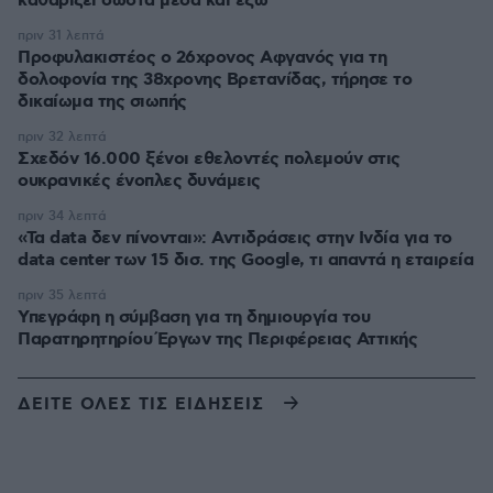
καθαρίζει σωστά μέσα και έξω
πριν 31 λεπτά
Προφυλακιστέος ο 26χρονος Αφγανός για τη
δολοφονία της 38χρονης Βρετανίδας, τήρησε το
δικαίωμα της σιωπής
πριν 32 λεπτά
Σχεδόν 16.000 ξένοι εθελοντές πολεμούν στις
ουκρανικές ένοπλες δυνάμεις
πριν 34 λεπτά
«Τα data δεν πίνονται»: Αντιδράσεις στην Ινδία για το
data center των 15 δισ. της Google, τι απαντά η εταιρεία
πριν 35 λεπτά
Υπεγράφη η σύμβαση για τη δημιουργία του
Παρατηρητηρίου Έργων της Περιφέρειας Αττικής
ΔΕΙΤΕ ΟΛΕΣ ΤΙΣ ΕΙΔΗΣΕΙΣ