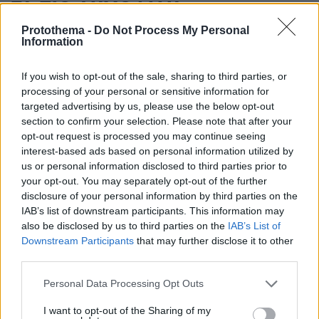
ΤΑ ΠΙΟ ΔΗΜΟΦΙΛΗ
Protothema -
Do Not Process My Personal
Information
If you wish to opt-out of the sale, sharing to third parties, or
processing of your personal or sensitive information for
targeted advertising by us, please use the below opt-out
section to confirm your selection. Please note that after your
opt-out request is processed you may continue seeing
interest-based ads based on personal information utilized by
us or personal information disclosed to third parties prior to
your opt-out. You may separately opt-out of the further
disclosure of your personal information by third parties on the
IAB’s list of downstream participants. This information may
also be disclosed by us to third parties on the
IAB’s List of
Downstream Participants
that may further disclose it to other
third parties.
Please note that this website/app uses one or more Google
Personal Data Processing Opt Outs
services and may gather and store information including but
not limited to your visit or usage behaviour. You may click to
I want to opt-out of the Sharing of my