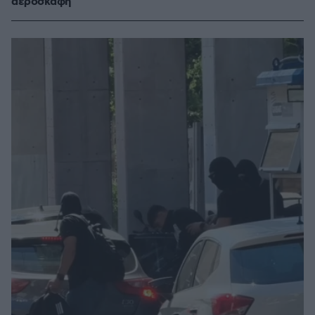
αεροσκάφη