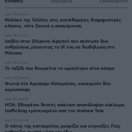
Ειδήσεις
Δημοφιλή
Σχολιασμένα
πριν 11 λεπτά
Μπλόκο της Γαλλίας στις ανεπιθύμητες διαφημιστικές
κλήσεις, πότε ξεκινά η απαγόρευση
πριν 13 λεπτά
Ισόβια στον 25χρονο Αφγανό που σκότωσε δύο
ανθρώπους ρίχνοντας το ΙΧ του σε διαδήλωση στο
Μόναχο
πριν 15 λεπτά
Το ταξίδι που θεωρείται το ωραιότερο στον κόσμο
πριν 24 λεπτά
Φωτιά στο Αριοχώρι Καλαμάτας, επιχειρούν δύο
αεροσκάφη
πριν 26 λεπτά
ΗΠΑ: Εθισμένοι θεατές webcam αποκάλυψαν κύκλωμα
trafficking εμπνευσμένο από τον Andrew Tate
πριν 26 λεπτά
Ο πάτος της κατσαρόλας μαυρίζει και κιτρινίζει; Πώς