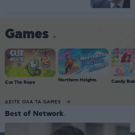
Games
Northern Heights
Candy Bub
Cut The Rope
ΔΕΙΤΕ ΟΛΑ ΤΑ GAMES
Best of Network