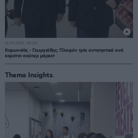
16.03.2020, 08:50
Κορωνοϊός - Γεωργιάδης: Πλαφόν τρία αντισηπτικά ανά
καρότσι σούπερ μάρκετ
Thema Insights