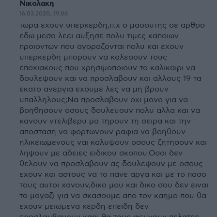
Νικολακη
16.03.2020, 19:06
τωρα εχουν υπερκερδη,π.χ ο μασουτης σε αρθρο
εδω μεσα λεει αυξησε πολυ τιμες καποιων
προιοντων που αγοραζονται πολυ και εχουν
υπερκερδη μπορουν να καλεσουν τους
εποχιακους που χρησιμοποιουν το καλικαιρι να
δουλεψουν και να προσλαβουν και αλλους 19 τα
εκατο ανεργια εχουμε λες να μη βρουν
υπαλληλους;Να προσλαβουν οχι μονο για να
βοηθησουν οσους δουλευουν πολυ αλλα και να
κανουν ντελιβερυ μα τηρουν τη σειρα και την
αποσταση να φορτωνουν ραφια να βοηθουν
ηλικειωμενους ναι καλυψουν οσους ζητησουν και
ληψουν με αδειες ειδικου σκοπου.Οσοι δεν
θελουν να προσλαβουν ας δουλεψουν με οσους
εχουν και αστους να το πανε αργα και με το πασο
τους αυτοι χανουν,δικο μου και δικο σου δεν ειναι
το μαγαζι για να σκασουμε απο τον καημο που θα
εχουν μειωμενα κερδη επειδη δεν