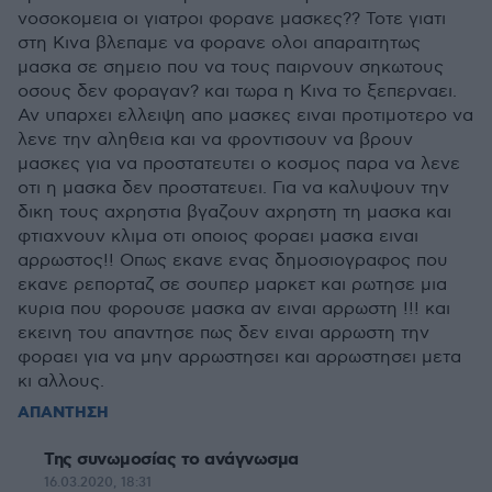
νοσοκομεια οι γιατροι φορανε μασκες?? Τοτε γιατι
στη Κινα βλεπαμε να φορανε ολοι απαραιτητως
μασκα σε σημειο που να τους παιρνουν σηκωτους
οσους δεν φοραγαν? και τωρα η Κινα το ξεπερναει.
Αν υπαρχει ελλειψη απο μασκες ειναι προτιμοτερο να
λενε την αληθεια και να φροντισουν να βρουν
μασκες για να προστατευτει ο κοσμος παρα να λενε
οτι η μασκα δεν προστατευει. Για να καλυψουν την
δικη τους αχρηστια βγαζουν αχρηστη τη μασκα και
φτιαχνουν κλιμα οτι οποιος φοραει μασκα ειναι
αρρωστος!! Οπως εκανε ενας δημοσιογραφος που
εκανε ρεπορταζ σε σουπερ μαρκετ και ρωτησε μια
κυρια που φορουσε μασκα αν ειναι αρρωστη !!! και
εκεινη του απαντησε πως δεν ειναι αρρωστη την
φοραει για να μην αρρωστησει και αρρωστησει μετα
κι αλλους.
ΑΠΑΝΤΗΣΗ
Της συνωμοσίας το ανάγνωσμα
16.03.2020, 18:31