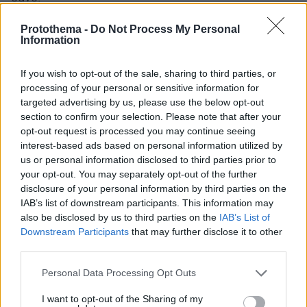
ΑΠΑΝΤΗΣΗ
Protothema -
Do Not Process My Personal
Information
Lew
17.03.2020, 21:47
If you wish to opt-out of the sale, sharing to third parties, or
processing of your personal or sensitive information for
Με τα παρκινγκ τι θα γινει;ειμαστε εκτος λιστας
targeted advertising by us, please use the below opt-out
παρολο που ερχομαστε σε επαφη με δεκαδες
section to confirm your selection. Please note that after your
αυτοκινητα και κοσμο...
opt-out request is processed you may continue seeing
ΑΠΑΝΤΗΣΗ
interest-based ads based on personal information utilized by
us or personal information disclosed to third parties prior to
your opt-out. You may separately opt-out of the further
Ελενη
disclosure of your personal information by third parties on the
16.03.2020, 22:55
IAB’s list of downstream participants. This information may
Ρε παιδιά δουλεύω σε super market.Εμας θα μας
also be disclosed by us to third parties on the
IAB’s List of
σκεφτεί κανεις.Δουλευουμε από το πρωί μέχρι το
Downstream Participants
that may further disclose it to other
βράδυ ασταμάτητα χωρίς ρεπό περιμέναμε μια
third parties.
Κυριακή να δούμε τα παιδιά μας,Τώρα πάει και
αυτή.Μηπως θέλει ο Κ.Γεωργιαδης να κοιμόμαστε
Please note that this website/app uses one or more Google
Personal Data Processing Opt Outs
εκεί και να μην πηγαίνουμε καθόλου σπίτι μαςΕΛΕΟΣ
services and may gather and store information including but
not limited to your visit or usage behaviour. You may click to
I want to opt-out of the Sharing of my
ΦΤΑΝΕΙ