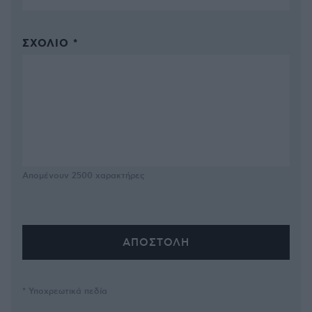
ΣΧΌΛΙΟ *
Απομένουν
2500
χαρακτήρες
* Υποχρεωτικά πεδία