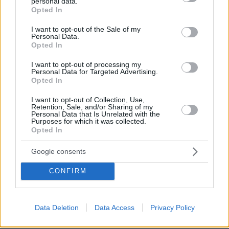
personal data.
grant or deny consent to Google and its third-party tags to
ΑΠΑΝΤΗΣΗ
Opted In
use your data for below specified purposes in below Google
consent section.
I want to opt-out of the Sale of my
Γιώργος Βλαβιανός
Personal Data.
17.03.2020, 23:25
Opted In
Αυτά τα λέγανε χρόνια πρίν! καί πολύ
I want to opt-out of processing my
αδιαφορούσαν! ό σο, για τών κύριο δήθεν
Personal Data for Targeted Advertising.
Γεωργιάδη! καί όλους αυτούς τούς διθεν κύριους!
Opted In
μήν ξεχνάτε ότι εσείς τούς ψιφηζατε !με λίγα
λόγια καλά νά πάθετε!
I want to opt-out of Collection, Use,
Retention, Sale, and/or Sharing of my
ΑΠΑΝΤΗΣΗ
Personal Data that Is Unrelated with the
Purposes for which it was collected.
Opted In
Πέτρος Γ.
Google consents
17.03.2020, 09:37
Τα Σουπερ Μαρκετ είναι αυτή τη εποχή ιδιαίτερα
CONFIRM
κερδοφόρα. Πρέπει να προχωρησουν σε άμεση
προσληψη εποχιακών υπαλλήλων. Καλο κουράγιο
είστε ήρωες αυτή την εποχή
Data Deletion
Data Access
Privacy Policy
ΑΠΑΝΤΗΣΗ