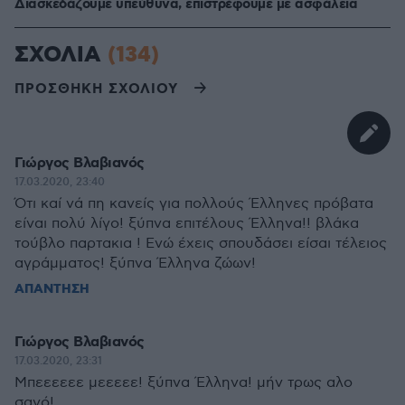
Διασκεδάζουμε υπεύθυνα, επιστρέφουμε με ασφάλεια
ΣΧΟΛΙΑ
(134)
ΠΡΟΣΘΗΚΗ ΣΧΟΛΙΟΥ
Γιώργος Βλαβιανός
17.03.2020, 23:40
Ότι καί νά πη κανείς για πολλούς Έλληνες πρόβατα
είναι πολύ λίγο! ξύπνα επιτέλους Έλληνα!! βλάκα
τούβλο παρτακια ! Ενώ έχεις σπουδάσει είσαι τέλειος
αγράμματος! ξύπνα Έλληνα ζώων!
ΑΠΑΝΤΗΣΗ
Γιώργος Βλαβιανός
17.03.2020, 23:31
Μπεεεεεε μεεεεε! ξύπνα Έλληνα! μήν τρως αλο
σανό!