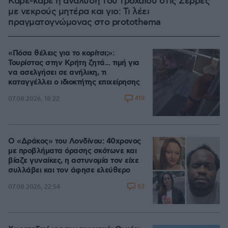
Καρέ-καρέ η ανάλυση του τροχαίου στις Σέρρες
με νεκρούς μητέρα και γιο: Τι λέει
πραγματογνώμονας στο protothema
«Πόσα θέλεις για το κορίτσι;»:
Τουρίστας στην Κρήτη ζητά... τιμή για
να ασελγήσει σε ανήλικη, τι
καταγγέλλει ο ιδιοκτήτης επιχείρησης
419
07.08.2026, 18:22
Ο «Δράκος» του Λονδίνου: 40χρονος
με προβλήματα όρασης σκότωνε και
βίαζε γυναίκες, η αστυνομία τον είχε
συλλάβει και τον άφησε ελεύθερο
63
07.08.2026, 22:54