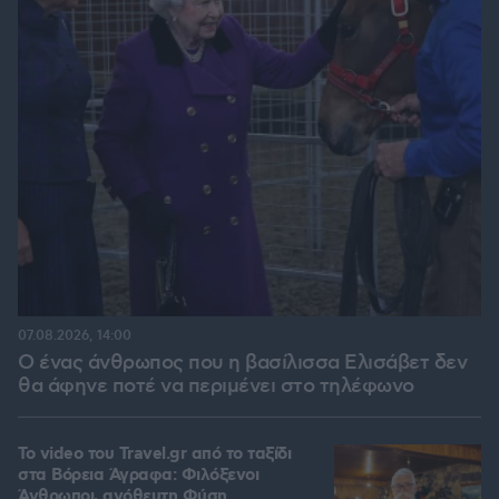
07.08.2026, 14:00
Ο ένας άνθρωπος που η βασίλισσα Ελισάβετ δεν
θα άφηνε ποτέ να περιμένει στο τηλέφωνο
To video του Travel.gr από το ταξίδι
στα Βόρεια Άγραφα: Φιλόξενοι
Άνθρωποι, ανόθευτη Φύση