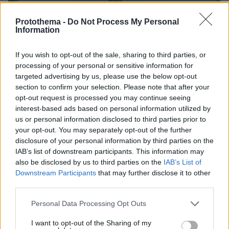
Protothema -
Do Not Process My Personal
Information
If you wish to opt-out of the sale, sharing to third parties, or
processing of your personal or sensitive information for
targeted advertising by us, please use the below opt-out
section to confirm your selection. Please note that after your
opt-out request is processed you may continue seeing
interest-based ads based on personal information utilized by
us or personal information disclosed to third parties prior to
your opt-out. You may separately opt-out of the further
disclosure of your personal information by third parties on the
IAB’s list of downstream participants. This information may
also be disclosed by us to third parties on the
IAB’s List of
08.08.2026, 09:25
Downstream Participants
that may further disclose it to other
Βίντεο: Μεθυσμένη σκότωσε νύφη λίγες ώρες
third parties.
μετά τον γάμο της και στο τμήμα ζητούσε
κλαίγοντας τον πατέρα της
Please note that this website/app uses one or more Google
Personal Data Processing Opt Outs
services and may gather and store information including but
not limited to your visit or usage behaviour. You may click to
I want to opt-out of the Sharing of my