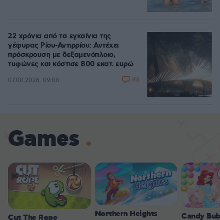
22 χρόνια από τα εγκαίνια της
γέφυρας Ρίου-Αντιρρίου: Αντέχει
πρόσκρουση με δεξαμενόπλοιο,
τυφώνες και κόστισε 800 εκατ. ευρώ
86
07.08.2026, 09:08
Games
Northern Heights
Candy Bub
Cut The Rope