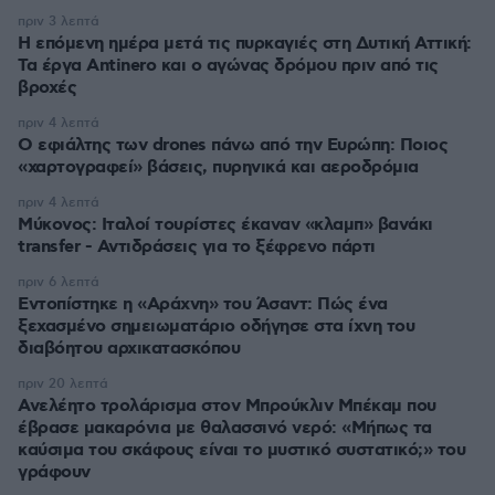
πριν 3 λεπτά
Η επόμενη ημέρα μετά τις πυρκαγιές στη Δυτική Αττική:
Τα έργα Antinero και ο αγώνας δρόμου πριν από τις
βροχές
πριν 4 λεπτά
Ο εφιάλτης των drones πάνω από την Ευρώπη: Ποιος
«χαρτογραφεί» βάσεις, πυρηνικά και αεροδρόμια
πριν 4 λεπτά
Μύκονος: Ιταλοί τουρίστες έκαναν «κλαμπ» βανάκι
transfer - Αντιδράσεις για το ξέφρενο πάρτι
πριν 6 λεπτά
Εντοπίστηκε η «Αράχνη» του Άσαντ: Πώς ένα
ξεχασμένο σημειωματάριο οδήγησε στα ίχνη του
διαβόητου αρχικατασκόπου
πριν 20 λεπτά
Ανελέητο τρολάρισμα στον Μπρούκλιν Μπέκαμ που
έβρασε μακαρόνια με θαλασσινό νερό: «Μήπως τα
καύσιμα του σκάφους είναι το μυστικό συστατικό;» του
γράφουν