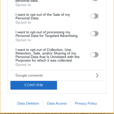
personal data.
grant or deny consent to Google and its third-party tags to
Opted In
use your data for below specified purposes in below Google
consent section.
I want to opt-out of the Sale of my
Personal Data.
Opted In
I want to opt-out of processing my
Personal Data for Targeted Advertising.
Opted In
I want to opt-out of Collection, Use,
Retention, Sale, and/or Sharing of my
Personal Data that Is Unrelated with the
Purposes for which it was collected.
Opted In
Google consents
CONFIRM
Data Deletion
Data Access
Privacy Policy
08.08.2026, 08:36