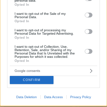
personal data.
grant or deny consent to Google and its third-party tags to
Opted In
use your data for below specified purposes in below Google
consent section.
I want to opt-out of the Sale of my
Personal Data.
Opted In
I want to opt-out of processing my
Personal Data for Targeted Advertising.
Opted In
I want to opt-out of Collection, Use,
Retention, Sale, and/or Sharing of my
Personal Data that Is Unrelated with the
Purposes for which it was collected.
Opted In
Google consents
CONFIRM
Data Deletion
Data Access
Privacy Policy