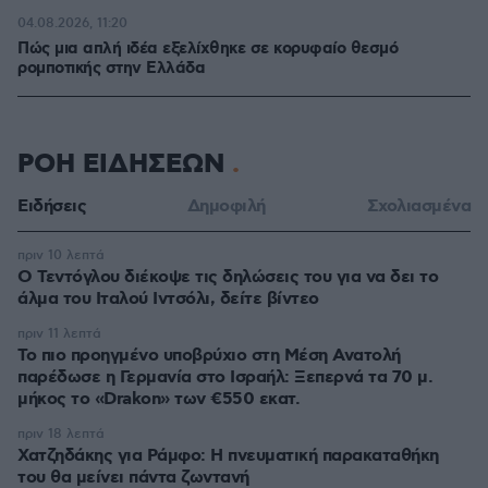
04.08.2026, 11:20
Πώς μια απλή ιδέα εξελίχθηκε σε κορυφαίο θεσμό
ρομποτικής στην Ελλάδα
ΡΟΗ ΕΙΔΗΣΕΩΝ
Ειδήσεις
Δημοφιλή
Σχολιασμένα
πριν 10 λεπτά
Ο Τεντόγλου διέκοψε τις δηλώσεις του για να δει το
άλμα του Ιταλού Ιντσόλι, δείτε βίντεο
πριν 11 λεπτά
Το πιο προηγμένο υποβρύχιο στη Μέση Ανατολή
παρέδωσε η Γερμανία στο Ισραήλ: Ξεπερνά τα 70 μ.
μήκος το «Drakon» των €550 εκατ.
πριν 18 λεπτά
Χατζηδάκης για Ράμφο: Η πνευματική παρακαταθήκη
του θα μείνει πάντα ζωντανή