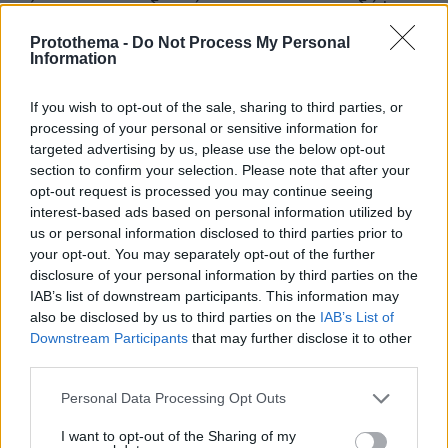
κάποιος που ενδιαφέρεται να την συνοδέψει
σε μελλοντική επίσκεψη.
Protothema -
Do Not Process My Personal
Information
If you wish to opt-out of the sale, sharing to third parties, or
processing of your personal or sensitive information for
targeted advertising by us, please use the below opt-out
section to confirm your selection. Please note that after your
opt-out request is processed you may continue seeing
interest-based ads based on personal information utilized by
us or personal information disclosed to third parties prior to
your opt-out. You may separately opt-out of the further
disclosure of your personal information by third parties on the
IAB’s list of downstream participants. This information may
also be disclosed by us to third parties on the
IAB’s List of
Downstream Participants
that may further disclose it to other
third parties.
Please note that this website/app uses one or more Google
Personal Data Processing Opt Outs
services and may gather and store information including but
not limited to your visit or usage behaviour. You may click to
I want to opt-out of the Sharing of my