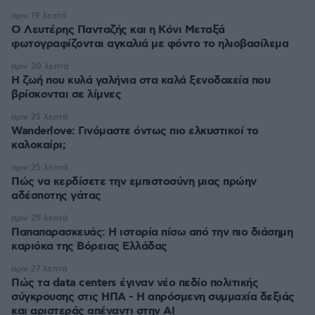
πριν 19 λεπτά
Ο Λευτέρης Πανταζής και η Κόνι Μεταξά
φωτογραφίζονται αγκαλιά με φόντο το ηλιοβασίλεμα
πριν 20 λεπτά
Η ζωή που κυλά γαλήνια στα καλά ξενοδοχεία που
βρίσκονται σε λίμνες
πριν 25 λεπτά
Wanderlove: Γινόμαστε όντως πιο ελκυστικοί το
καλοκαίρι;
πριν 25 λεπτά
Πώς να κερδίσετε την εμπιστοσύνη μιας πρώην
αδέσποτης γάτας
πριν 25 λεπτά
Παπαπαρασκευάς: Η ιστορία πίσω από την πιο διάσημη
καριόκα της Βόρειας Ελλάδας
πριν 27 λεπτά
Πώς τα data centers έγιναν νέο πεδίο πολιτικής
σύγκρουσης στις ΗΠΑ - Η απρόσμενη συμμαχία δεξιάς
και αριστεράς απέναντι στην AI