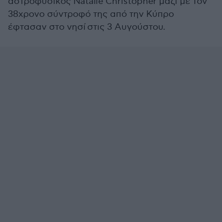
αστροφυσικός Natalie Christopher μαζί με τον
38χρονο σύντροφό της από την Κύπρο
έφτασαν στο νησί
στις 3 Αυγούστου.