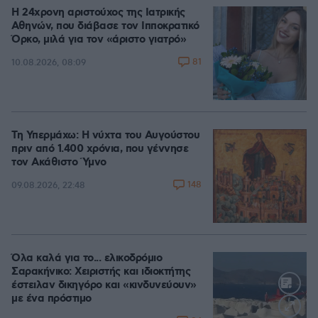
Η 24χρονη αριστούχος της Ιατρικής
Αθηνών, που διάβασε τον Ιπποκρατικό
Όρκο, μιλά για τον «άριστο γιατρό»
81
10.08.2026, 08:09
Τη Υπερμάχω: Η νύχτα του Αυγούστου
πριν από 1.400 χρόνια, που γέννησε
τον Ακάθιστο Ύμνο
148
09.08.2026, 22:48
Όλα καλά για το... ελικοδρόμιο
Σαρακήνικο: Χειριστής και ιδιοκτήτης
έστειλαν δικηγόρο και «κινδυνεύουν»
με ένα πρόστιμο