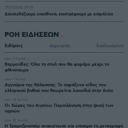
29.07.2026, 09:39
Διασκεδάζουμε υπεύθυνα, επιστρέφουμε με ασφάλεια
ΡΟΗ ΕΙΔΗΣΕΩΝ
Ειδήσεις
Δημοφιλή
Σχολιασμένα
πριν 7 λεπτά
Βερμούδες: Όλα τα στυλ που θα φοράμε μέχρι το
φθινόπωρο
πριν 7 λεπτά
Αγγούρια της θάλασσας: Το παράξενο είδος του
ελληνικού βυθού που θεωρείται λιχουδιά στην Ασία
πριν 13 λεπτά
Οι Xώρες του Αιγαίου: Περιπλάνηση στην ψυχή των
νησιών
πριν 18 λεπτά
Η Τραμπζονσπόρ ανακοίνωσε και επίσημα τη μεταγραφή