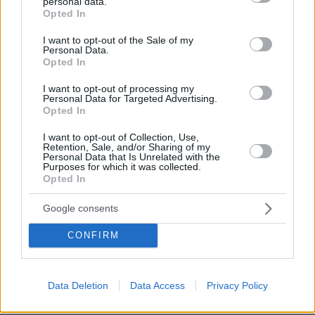
personal data.
grant or deny consent to Google and its third-party tags to
σήμερα στις χώρες του ΟΟΣΑ η
Opted In
use your data for below specified purposes in below Google
επανεκπαίδευση των ενηλίκων με χαμηλές
consent section.
I want to opt-out of the Sale of my
δεξιότητες (των κατ' εξοχήν ευάλωτων στις
Personal Data.
Opted In
τεχνολογικές αλλαγές) παραμένει 40%
μικρότερη από εκείνη των εργαζομένων με ήδη
I want to opt-out of processing my
Personal Data for Targeted Advertising.
υψηλές δεξιότητες. Ο ΟΟΣΑ τονίζει ότι είναι
Opted In
ζωτικό να καταπολεμηθεί η έλλειψη κινήτρων,
I want to opt-out of Collection, Use,
η οποία φαίνεται να εμποδίζει πολλούς
Retention, Sale, and/or Sharing of my
Personal Data that Is Unrelated with the
ενήλικες με χαμηλές ψηφιακές δεξιότητες από
Purposes for which it was collected.
το να κάτσουν ξανά στα θρανία.
Opted In
Google consents
Ο Οργανισμός εκτιμά ότι οι εργαζόμενοι σε
περισσότερα από τα μισά επαγγέλματα (το
CONFIRM
54%) που θεωρούνται υψηλού κινδύνου για
αυτοματοποίηση, θα χρειαστούν είτε μέτρια
Data Deletion
Data Access
Privacy Policy
(λιγότερο από ένα έτος), είτε εντατική
επανεκπαίδευση (πάνω από ένα έτος) για να