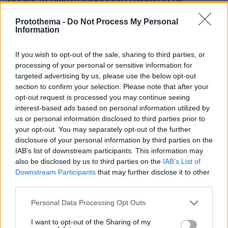
πολιτικές που ενισχύουν την ευελιξία, την
Protothema -
Do Not Process My Personal
κινητικότητα των εργαζομένων και τη
Information
σταθερότητα των θέσεων εργασίας. Οι
επιχειρήσεις επίσης έχουν να παίξουν ρόλο-
If you wish to opt-out of the sale, sharing to third parties, or
κλειδί στο να εξασφαλίσουν ότι οι εργαζόμενοι
processing of your personal or sensitive information for
targeted advertising by us, please use the below opt-out
θα αναβαθμίζουν τις δεξιότητες και θα
section to confirm your selection. Please note that after your
αποκτούν καινούριες, προσαρμοζόμενοι στις
opt-out request is processed you may continue seeing
μεταβαλλόμενες απαιτήσεις της αγοράς
interest-based ads based on personal information utilized by
εργασίας, πράγμα που θα διασφαλίσει ότι η
us or personal information disclosed to third parties prior to
your opt-out. You may separately opt-out of the further
σημερινή τεχνολογική επανάσταση θα
disclosure of your personal information by third parties on the
βελτιώσει τις ζωές όλων».
IAB’s list of downstream participants. This information may
also be disclosed by us to third parties on the
IAB’s List of
Η έκθεση θεωρεί κρίσιμης σημασίας τα
Downstream Participants
that may further disclose it to other
third parties.
παραδοσιακά εκπαιδευτικά συστήματα να
εξελιχθούν σε συστήματα δια βίου μάθησης
Please note that this website/app uses one or more Google
Personal Data Processing Opt Outs
και οι ενήλικες να επανεκπαιδεύονται στη
services and may gather and store information including but
not limited to your visit or usage behaviour. You may click to
I want to opt-out of the Sharing of my
διάρκεια όλης της καριέρας τους. Όμως