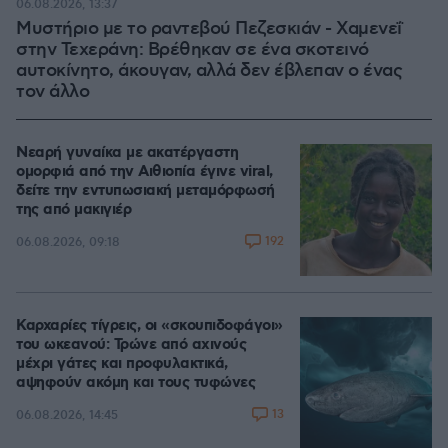
06.08.2026, 13:37
Μυστήριο με το ραντεβού Πεζεσκιάν - Χαμενεΐ
στην Τεχεράνη: Βρέθηκαν σε ένα σκοτεινό
αυτοκίνητο, άκουγαν, αλλά δεν έβλεπαν ο ένας
τον άλλο
Νεαρή γυναίκα με ακατέργαστη
ομορφιά από την Αιθιοπία έγινε viral,
δείτε την εντυπωσιακή μεταμόρφωσή
της από μακιγιέρ
192
06.08.2026, 09:18
Καρχαρίες τίγρεις, οι «σκουπιδοφάγοι»
του ωκεανού: Τρώνε από αχινούς
μέχρι γάτες και προφυλακτικά,
αψηφούν ακόμη και τους τυφώνες
13
06.08.2026, 14:45