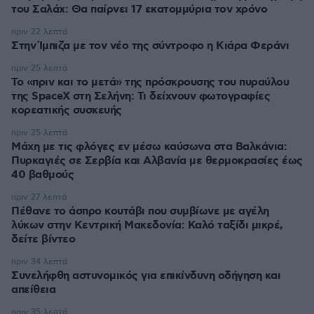
του Σαλάχ: Θα παίρνει 17 εκατομμύρια τον χρόνο
πριν 22 λεπτά
Στην Ίμπιζα με τον νέο της σύντροφο η Κιάρα Φεράνι
πριν 25 λεπτά
Το «πριν και το μετά» της πρόσκρουσης του πυραύλου
της SpaceX στη Σελήνη: Τι δείχνουν φωτογραφίες
κορεατικής συσκευής
πριν 25 λεπτά
Μάχη με τις φλόγες εν μέσω καύσωνα στα Βαλκάνια:
Πυρκαγιές σε Σερβία και Αλβανία με θερμοκρασίες έως
40 βαθμούς
πριν 27 λεπτά
Πέθανε το άσπρο κουτάβι που συμβίωνε με αγέλη
λύκων στην Κεντρική Μακεδονία: Καλό ταξίδι μικρέ,
δείτε βίντεο
πριν 34 λεπτά
Συνελήφθη αστυνομικός για επικίνδυνη οδήγηση και
απείθεια
πριν 35 λεπτά