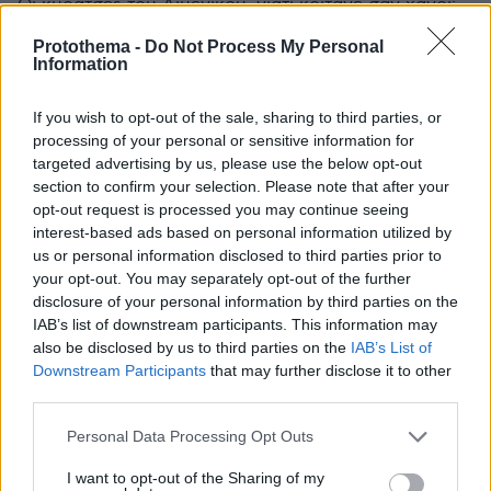
Οι κυρατσεs του Λιμενικου, γιατι κοιτανε σαν χανοι;
ΑΠΑΝΤΗΣΗ
Protothema -
Do Not Process My Personal
Information
αλεξ
If you wish to opt-out of the sale, sharing to third parties, or
26.04.2019, 20:44
processing of your personal or sensitive information for
το συγκεκριμένο ειδος blue fin tuna ειναι
targeted advertising by us, please use the below opt-out
απειλουμενο με εξαφανιση και οι καφροι χαιρονται
section to confirm your selection. Please note that after your
για τα ευρω που θα παρουν σημερα ενω σε λιγα
opt-out request is processed you may continue seeing
χρονια θα το βλεπουν μονο σε φωτογραφιες και θα
interest-based ads based on personal information utilized by
κλαιγονται.
us or personal information disclosed to third parties prior to
ΑΠΑΝΤΗΣΗ
your opt-out. You may separately opt-out of the further
disclosure of your personal information by third parties on the
Γιώργης
IAB’s list of downstream participants. This information may
also be disclosed by us to third parties on the
IAB’s List of
26.04.2019, 23:42
Downstream Participants
that may further disclose it to other
Το αγκίστρι δεν κάνει επιλογές. Άσε που κάνει
third parties.
όσο το αμάξι σου. Αν είναι έτσι και στην δουλειά
σου τότε να διώχνεις τους πελάτες σου.
Please note that this website/app uses one or more Google
Personal Data Processing Opt Outs
ΑΠΑΝΤΗΣΗ
services and may gather and store information including but
not limited to your visit or usage behaviour. You may click to
I want to opt-out of the Sharing of my