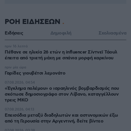
ΡΟΗ ΕΙΔΗΣΕΩΝ
Ειδήσεις
Δημοφιλή
Σχολιασμένα
πριν 16 λεπτά
Πέθανε σε ηλικία 26 ετών η influencer Σίντνεϊ Τάουλ
έπειτα από τριετή μάχη με σπάνια μορφή καρκίνου
πριν μία ώρα
Γαρίδες γιουβέτσι λεμονάτο
07.08.2026, 04:54
«Έγκλημα πολέμου» ο ισραηλινός βομβαρδισμός που
σκότωσε δημοσιογράφο στον Λίβανο, καταγγέλλουν
τρεις ΜΚΟ
07.08.2026, 04:13
Επεισόδια μεταξύ διαδηλωτών και αστυνομικών έξω
από τη Γερουσία στην Αργεντινή, δείτε βίντεο
07.08.2026, 03:38