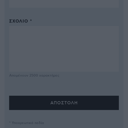
ΣΧΌΛΙΟ *
Απομένουν
2500
χαρακτήρες
* Υποχρεωτικά πεδία