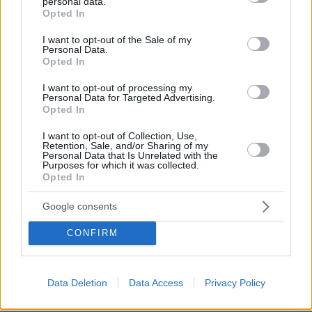
personal data.
Jiannis
grant or deny consent to Google and its third-party tags to
Opted In
27.04.2019, 09:31
use your data for below specified purposes in below Google
consent section.
Το αγκίστρι μπορεί να κοπεί ώστε να αφεθεί
I want to opt-out of the Sale of my
Personal Data.
ελεύθερο το θήραμα ,δεύτερον ,είναι ακριβώς
Opted In
όπως τα γράφει ο φίλος και σαφέστατα πρέπει
κάποιος επαγγελματίας ψαράς και ΜΌΝΟΝ να
I want to opt-out of processing my
αλειευει κάποια τεμάχια συγκεκριμένου είδους
Personal Data for Targeted Advertising.
Opted In
τοννου κάποιους μήνες τον χρόνο .Αλλά σε
αυτή τη ρίμαδα την χώρα με τους δίχως
I want to opt-out of Collection, Use,
παιδεία παρτακιδες πολίτες και τους παντελώς
Retention, Sale, and/or Sharing of my
Personal Data that Is Unrelated with the
άχρηστους υπαλλήλους του κράτους που
Purposes for which it was collected.
υποτίθεται πληρώνονται για να ελέγχουν αν
Opted In
τειρουνται η νόμοι δεν λειτουργεί ούτε
πρόκειται να λειτουργήσει ποτέ κάτι και σε
Google consents
λίγες δεκαετίες θα ψάχνουμε της
CONFIRM
εγκυκλοπαίδειες για κάποια είδη ψαριών και το
της πταίει που εξαφανίστηκαν μιας και η λέξη
πρόληψη και τειρηση των νόμων είναι
άγνωστες στην Ελλάδα .
Data Deletion
Data Access
Privacy Policy
ΑΠΑΝΤΗΣΗ