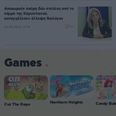
Αποχωρούν ακόμη δύο στελέχη από το
κόμμα της Καρυστιανού,
καταγγέλλουν έλλειψη διαλόγου
51
06.08.2026, 21:16
Games
Northern Heights
Candy Bub
Cut The Rope