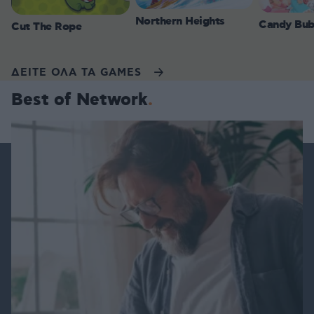
Northern Heights
Candy Bub
Cut The Rope
ΔΕΙΤΕ ΟΛΑ ΤΑ GAMES
Best of Network