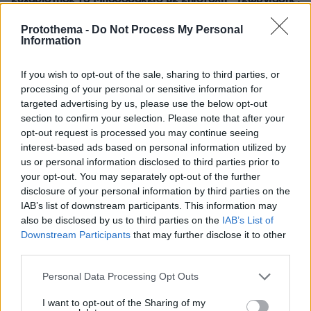
Το κατακρίνουν μέχρι να το χρειαστούν οι ίδιοι
Protothema -
Do Not Process My Personal
πριν 15 λεπτά
Information
Υπαίθριες αγορές της Βαρκελώνης: Xρώματα, αρώματα
και γεύσεις στην καρδιά της μεσογειακής Ευρώπης
If you wish to opt-out of the sale, sharing to third parties, or
πριν 18 λεπτά
processing of your personal or sensitive information for
ΠΑΟΚ: Χειρουργήθηκε ο Μεϊτέ και ευχαρίστησε τον
targeted advertising by us, please use the below opt-out
κόσμο για τη συμπαράσταση
section to confirm your selection. Please note that after your
opt-out request is processed you may continue seeing
πριν 25 λεπτά
interest-based ads based on personal information utilized by
Παγκόσμιο Πρωτάθλημα Στίβου Κ-20: Πανελλήνιο
us or personal information disclosed to third parties prior to
ρεκόρ από την Μπακογιάννη στα 100 μέτρα εμπόδια,
βίντεο
your opt-out. You may separately opt-out of the further
disclosure of your personal information by third parties on the
πριν 27 λεπτά
IAB’s list of downstream participants. This information may
Ο Τραμπ προσφεύγει στο Ανώτατο Δικαστήριο κατά της
also be disclosed by us to third parties on the
IAB’s List of
απόφασης που του απαγορεύει να κατασκευάσει
Downstream Participants
that may further disclose it to other
αίθουσα χορού στον Λευκό Οίκο
third parties.
πριν 34 λεπτά
Please note that this website/app uses one or more Google
Έχετε αφυδατωθεί; Το απλό τεστ 3″ που αποκαλύπτει ότι
Personal Data Processing Opt Outs
services and may gather and store information including but
χρειάζεστε άμεσα ενυδάτωση
not limited to your visit or usage behaviour. You may click to
I want to opt-out of the Sharing of my