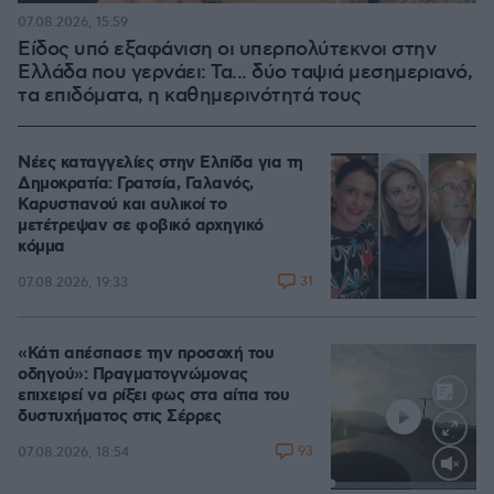
07.08.2026, 15:59
Είδος υπό εξαφάνιση οι υπερπολύτεκνοι στην
Ελλάδα που γερνάει: Τα... δύο ταψιά μεσημεριανό,
τα επιδόματα, η καθημερινότητά τους
Νέες καταγγελίες στην Ελπίδα για τη
Δημοκρατία: Γρατσία, Γαλανός,
Καρυστιανού και αυλικοί το
μετέτρεψαν σε φοβικό αρχηγικό
κόμμα
31
07.08.2026, 19:33
«Κάτι απέσπασε την προσοχή του
οδηγού»: Πραγματογνώμονας
επιχειρεί να ρίξει φως στα αίτια του
δυστυχήματος στις Σέρρες
93
07.08.2026, 18:54
Loaded
: