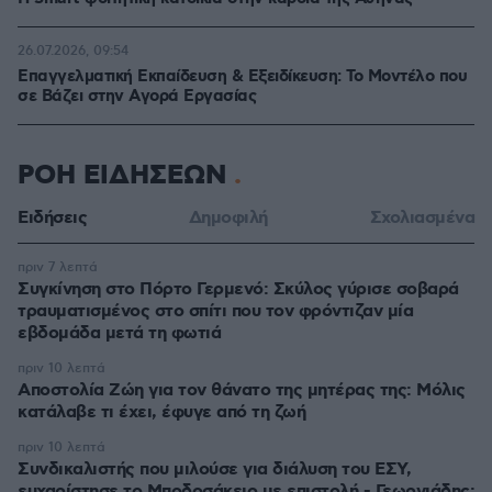
26.07.2026, 09:54
Επαγγελματική Εκπαίδευση & Εξειδίκευση: Το Mοντέλο που
σε Bάζει στην Aγορά Eργασίας
ΡΟΗ ΕΙΔΗΣΕΩΝ
Ειδήσεις
Δημοφιλή
Σχολιασμένα
πριν 7 λεπτά
Συγκίνηση στο Πόρτο Γερμενό: Σκύλος γύρισε σοβαρά
τραυματισμένος στο σπίτι που τον φρόντιζαν μία
εβδομάδα μετά τη φωτιά
πριν 10 λεπτά
Αποστολία Ζώη για τον θάνατο της μητέρας της: Μόλις
κατάλαβε τι έχει, έφυγε από τη ζωή
πριν 10 λεπτά
Συνδικαλιστής που μιλούσε για διάλυση του ΕΣΥ,
ευχαρίστησε το Μποδοσάκειο με επιστολή - Γεωργιάδης: