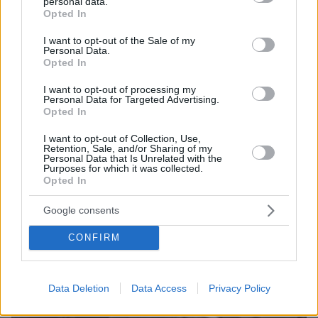
personal data.
πριν 35 λεπτά
grant or deny consent to Google and its third-party tags to
Opted In
Τι συμβαίνει μέσα στο μυαλό της γάτας – Ποιες είναι οι
use your data for below specified purposes in below Google
πιο συχνές σκέψεις της
consent section.
I want to opt-out of the Sale of my
Personal Data.
πριν 35 λεπτά
Opted In
Δανεικός στη Φιορεντίνα από τη Ρεάλ Μαδρίτης ο
Μασταντουόνο
I want to opt-out of processing my
Personal Data for Targeted Advertising.
Opted In
ΔΕΙΤΕ ΟΛΕΣ ΤΙΣ ΕΙΔΗΣΕΙΣ
I want to opt-out of Collection, Use,
Retention, Sale, and/or Sharing of my
Personal Data that Is Unrelated with the
Purposes for which it was collected.
Opted In
ΤΑ ΠΙΟ ΔΗΜΟΦΙΛΗ
Google consents
CONFIRM
Data Deletion
Data Access
Privacy Policy