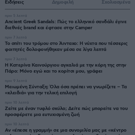
Ειδήσεις
Δημοφιλή
Σχολιασμένα
πριν 5 λεπτά
Ancient Greek Sandals: Πώς το ελληνικό σανδάλι έγινε
διεθνές brand και έφτασε στην Camper
πριν 7 λεπτά
Το σπίτι του τρόμου στο Άινταχο: Η νύχτα που τέσσερις
φοιτητές δολοφονήθηκαν μέσα σε λίγα λεπτά
πριν 7 λεπτά
Η Κατερίνα Καινούργιου αγκαλιά με την κόρη της στην
Πάρο: Μόνο εγώ και το κορίτσι μου, γράφει
πριν 9 λεπτά
Μειωμένη Σύνταξη: Όλα όσα πρέπει να γνωρίζετε – Τα
«κλειδιά» για την τελική επιλογή
πριν 10 λεπτά
Ζείτε με έναν τυφλό σκύλο; Δείτε πώς μπορείτε να του
προσφέρετε μια ευτυχισμένη ζωή
πριν 10 λεπτά
Αν «έπεσε η γραμμή» σε μια συνομιλία μας με «κέντρο