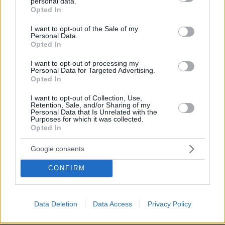
personal data.
grant or deny consent to Google and its third-party tags to
Opted In
use your data for below specified purposes in below Google
consent section.
I want to opt-out of the Sale of my
Personal Data.
Opted In
I want to opt-out of processing my
Personal Data for Targeted Advertising.
03.08.2026, 11:06
Opted In
Κάτι αλλάζει στον χάρτη της πανεπιστημιακής εκπαίδευσης
στην Ελλάδα
I want to opt-out of Collection, Use,
Retention, Sale, and/or Sharing of my
Personal Data that Is Unrelated with the
30.07.2026, 15:25
Purposes for which it was collected.
Opted In
Εθνική Τράπεζα: Η κορυφαία επιλογή για τη χρηματοδότηση
μεγάλων έργων
Google consents
29.07.2026, 09:39
CONFIRM
Διασκεδάζουμε υπεύθυνα, επιστρέφουμε με ασφάλεια
Data Deletion
Data Access
Privacy Policy
ΡΟΗ ΕΙΔΗΣΕΩΝ