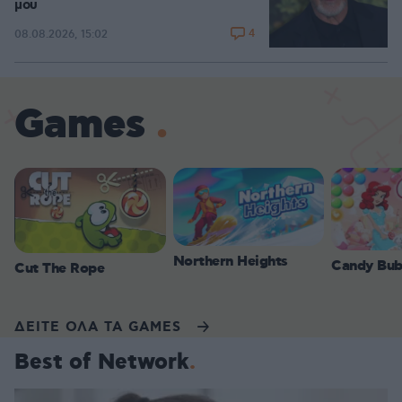
μου
4
08.08.2026, 15:02
Games
Northern Heights
Candy Bub
Cut The Rope
ΔΕΙΤΕ ΟΛΑ ΤΑ GAMES
Best of Network