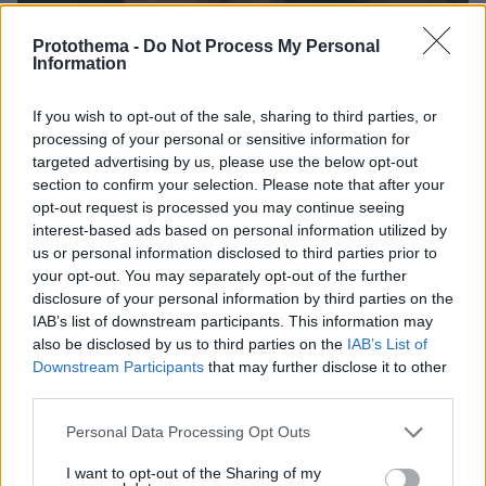
19.09.2017, 06:15
Protothema -
Do Not Process My Personal
«Συναγερμός» για την ιλαρά: Πάνω από 300 τα κρούσματα
Information
στη χώρα μας!
If you wish to opt-out of the sale, sharing to third parties, or
processing of your personal or sensitive information for
Thema Insights
targeted advertising by us, please use the below opt-out
section to confirm your selection. Please note that after your
opt-out request is processed you may continue seeing
interest-based ads based on personal information utilized by
us or personal information disclosed to third parties prior to
your opt-out. You may separately opt-out of the further
disclosure of your personal information by third parties on the
IAB’s list of downstream participants. This information may
also be disclosed by us to third parties on the
IAB’s List of
Downstream Participants
that may further disclose it to other
third parties.
Please note that this website/app uses one or more Google
Personal Data Processing Opt Outs
services and may gather and store information including but
not limited to your visit or usage behaviour. You may click to
I want to opt-out of the Sharing of my