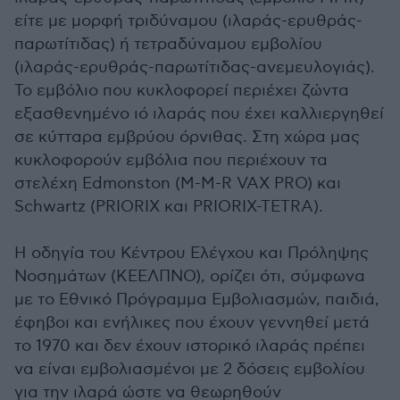
είτε με μορφή τριδύναμου (ιλαράς-ερυθράς-
παρωτίτιδας) ή τετραδύναμου εμβολίου
(ιλαράς-ερυθράς-παρωτίτιδας-ανεμευλογιάς).
Το εμβόλιο που κυκλοφορεί περιέχει ζώντα
εξασθενημένο ιό ιλαράς που έχει καλλιεργηθεί
σε κύτταρα εμβρύου όρνιθας. Στη χώρα μας
κυκλοφορούν εμβόλια που περιέχουν τα
στελέχη Edmonston (M-M-R VAX PRO) και
Schwartz (PRIORIX και PRIORIX-TETRA).
Η οδηγία του Κέντρου Ελέγχου και Πρόληψης
Νοσημάτων (ΚΕΕΛΠΝΟ), ορίζει ότι, σύμφωνα
με το Εθνικό Πρόγραμμα Εμβολιασμών, παιδιά,
έφηβοι και ενήλικες που έχουν γεννηθεί μετά
το 1970 και δεν έχουν ιστορικό ιλαράς πρέπει
να είναι εμβολιασμένοι με 2 δόσεις εμβολίου
για την ιλαρά ώστε να θεωρηθούν