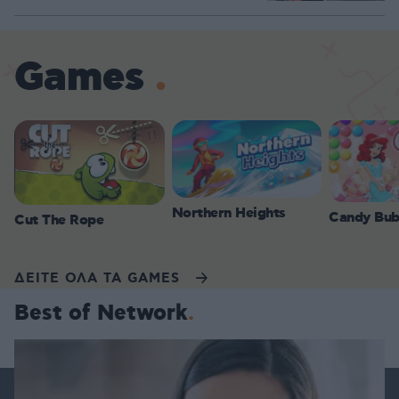
Games
Northern Heights
Candy Bub
Cut The Rope
ΔΕΙΤΕ ΟΛΑ ΤΑ GAMES
Best of Network