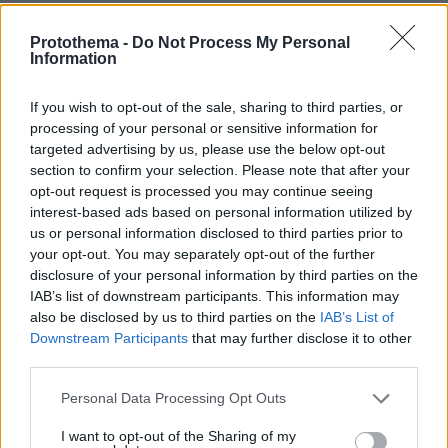
ΤΑ ΠΙΟ ΔΗΜΟΦΙΛΗ
Protothema -
Do Not Process My Personal
Information
If you wish to opt-out of the sale, sharing to third parties, or
processing of your personal or sensitive information for
targeted advertising by us, please use the below opt-out
section to confirm your selection. Please note that after your
opt-out request is processed you may continue seeing
interest-based ads based on personal information utilized by
us or personal information disclosed to third parties prior to
your opt-out. You may separately opt-out of the further
disclosure of your personal information by third parties on the
IAB’s list of downstream participants. This information may
also be disclosed by us to third parties on the
IAB’s List of
Downstream Participants
that may further disclose it to other
third parties.
Please note that this website/app uses one or more Google
Personal Data Processing Opt Outs
services and may gather and store information including but
not limited to your visit or usage behaviour. You may click to
I want to opt-out of the Sharing of my