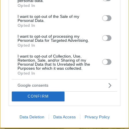
personal data.
grant or deny consent to Google and its third-party tags to
Opted In
use your data for below specified purposes in below Google
08.08.2026, 10:26
consent section.
I want to opt-out of the Sale of my
Τι έγραφαν οι ξένοι ανταποκριτές σε
Personal Data.
τηλεγραφήματά τους από τη Μικρά Ασία το 1921
Opted In
I want to opt-out of processing my
Personal Data for Targeted Advertising.
Opted In
I want to opt-out of Collection, Use,
Retention, Sale, and/or Sharing of my
Personal Data that Is Unrelated with the
Purposes for which it was collected.
Opted In
Google consents
CONFIRM
Data Deletion
Data Access
Privacy Policy