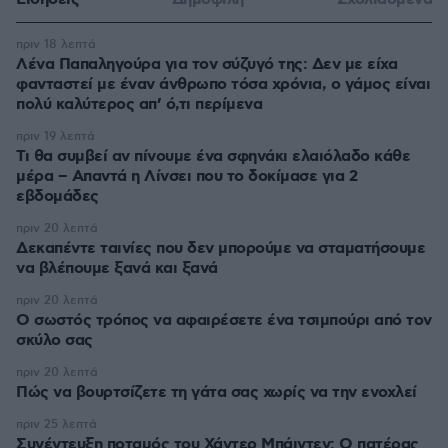
πριν 18 λεπτά
Λένα Παπαληγούρα για τον σύζυγό της: Δεν με είχα
φανταστεί με έναν άνθρωπο τόσα χρόνια, ο γάμος είναι
πολύ καλύτερος απ’ ό,τι περίμενα
πριν 19 λεπτά
Τι θα συμβεί αν πίνουμε ένα σφηνάκι ελαιόλαδο κάθε
μέρα – Απαντά η Λίνσει που το δοκίμασε για 2
εβδομάδες
πριν 20 λεπτά
Δεκαπέντε ταινίες που δεν μπορούμε να σταματήσουμε
να βλέπουμε ξανά και ξανά
πριν 20 λεπτά
Ο σωστός τρόπος να αφαιρέσετε ένα τσιμπούρι από τον
σκύλο σας
πριν 20 λεπτά
Πώς να βουρτσίζετε τη γάτα σας χωρίς να την ενοχλεί
πριν 25 λεπτά
Συνέντευξη ποταμός του Χάντερ Μπάιντεν: Ο πατέρας