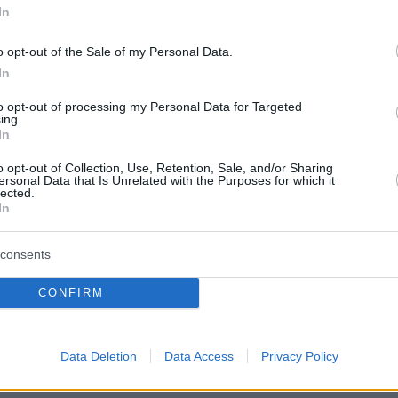
In
σεις όπου οι εκπτώσεις αφορούν πάνω από το
οϊόντων ενός καταστήματος, το ποσοστό
o opt-out of the Sale of my Personal Data.
ρέπει να αναγράφεται υποχρεωτικά στη
In
 τα ποσοστά διαφέρουν ανά κατηγορία
to opt-out of processing my Personal Data for Targeted
τότε πρέπει να εμφανίζεται το εύρος των
ing.
In
 όπως «από 15% έως 45%».
o opt-out of Collection, Use, Retention, Sale, and/or Sharing
ersonal Data that Is Unrelated with the Purposes for which it
αστήματα
τύπου stock
και
outlet
προβλέπονται
lected.
In
όνες, με υποχρεωτική αναγραφή της νέας τιμή
 διαγραφή της παλαιάς τιμής, ώστε να είναι
consents
τελική χρέωση για τον καταναλωτή.
CONFIRM
Data Deletion
Data Access
Privacy Policy
 ποιότητα και αποδείξεις αγοράς