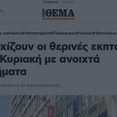
Ελληνικά
English
δα
ς εκπτώσεις
Καταστήματα
Προσφορές
Ιούλιος
Καταναλω
χίζουν οι θερινές εκπτ
 Κυριακή με ανοιχτά
ήματα
ροσέχουν οι καταναλωτές