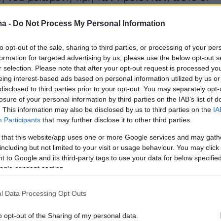
ς να μπορούν να διαπιστώνουν το όφελος
ma -
Do Not Process My Personal Information
πτωση.
to opt-out of the sale, sharing to third parties, or processing of your per
ιμή θεωρείται η χαμηλότερη τιμή στην οποία
formation for targeted advertising by us, please use the below opt-out s
εί το προϊόν κατά τις τελευταίες 30 ημέρες πρι
r selection. Please note that after your opt-out request is processed y
eing interest-based ads based on personal information utilized by us or
ρξη των εκπτώσεων. Για προϊόντα που
disclosed to third parties prior to your opt-out. You may separately opt-
ν στην αγορά για μικρότερο χρονικό
losure of your personal information by third parties on the IAB’s list of
λαμβάνεται υπόψη η χαμηλότερη τιμή των
. This information may also be disclosed by us to third parties on the
IA
Participants
that may further disclose it to other third parties.
10 ημερών.
 that this website/app uses one or more Google services and may gath
including but not limited to your visit or usage behaviour. You may click 
 to Google and its third-party tags to use your data for below specifi
 ποσοστού έκπτωσης, όπως «-30%» ή «-50%»
ogle consent section.
ποχρεωτική. Ωστόσο, όταν χρησιμοποιείται,
ίναι σαφές ότι αφορά έκπτωση και όχι κάποια
l Data Processing Opt Outs
ητική ενέργεια.
o opt-out of the Sharing of my personal data.