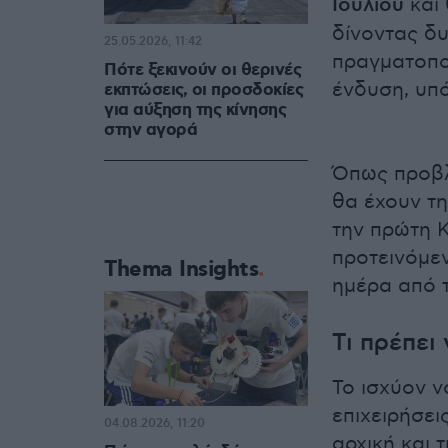
Ιουλίου
και 
δίνοντας δυ
25.05.2026, 11:42
πραγματοπο
Πότε ξεκινούν οι θερινές
ένδυση, υπ
εκπτώσεις, οι προσδοκίες
για αύξηση της κίνησης
στην αγορά
Όπως προβλ
θα έχουν τ
την πρώτη Κ
προτεινόμεν
Thema Insights
ημέρα από τι
Τι πρέπει
Το ισχύον ν
επιχειρήσε
04.08.2026, 11:20
αρχική και 