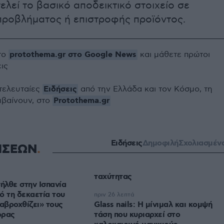
λεί το βασικό αποδεικτικό στοιχείο σε
προβλήματος ή επιστροφής προϊόντος.
protothema.gr στο Google News
το
και μάθετε πρώτοι
εις
Ειδήσεις
 τελευταίες
από την Ελλάδα και τον Κόσμο, τη
Protothema.gr
μβαίνουν, στο
Ειδήσεις
Δημοφιλή
Σχολιασμέν
ΗΣΕΩΝ
ταχύτητας
σήλθε στην Ισπανία
ό τη δεκαετία του
πριν 26 λεπτά
ταβροχθίζει» τους
Glass nails: Η μίνιμαλ και κομψή
ώρας
τάση που κυριαρχεί στο