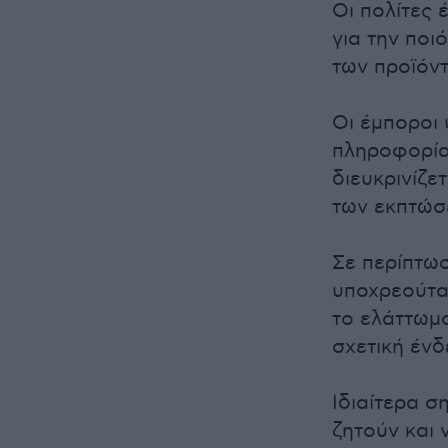
Οι πολίτες
για την ποι
των προϊόντ
Οι έμποροι
πληροφορία
διευκρινίζε
των εκπτώσ
Σε περίπτω
υποχρεούτα
το ελάττωμα
σχετική ένδ
Ιδιαίτερα σ
ζητούν και 