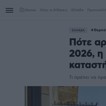
Games
Όλες οι Ειδήσεις
Ελλάδα
Πρωτοσέλι
Θερινέ
ΕΛΛΑΔΑ
Πότε αρ
2026, η
καταστ
Τι πρέπει να π