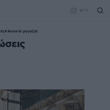
32
°C
τές
Ανοιχτά μαγαζιά
ώσεις