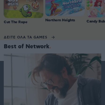
Northern Heights
Candy Bub
Cut The Rope
ΔΕΙΤΕ ΟΛΑ ΤΑ GAMES
Best of Network