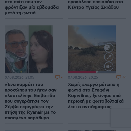
στο σπίτι που τον
προκάλεσε επεισόδιο στο
φρόντιζαν μία εβδομάδα
Κέντρο Υγείας Σκιάθου
μετά τη φωτιά
Loaded
:
100.00%
6
36
07.08.2026, 21:05
07.08.2026, 20:25
«Ένα κομμάτι του
Χωρίς ενεργό μέτωπο η
προσώπου του ήταν σαν
φωτιά στο Στεφάνι
πλαστελίνη»: Επιβάτιδα
Κορινθίας, ξεκίνησε από
που συγκράτησε τον
περιοχή με φωτοβολταϊκά
Σέρβο περιγράφει την
λέει ο αντιδήμαρχος
πτήση της Ryanair με το
σπασμένο παράθυρο