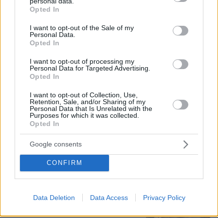
personal data.
grant or deny consent to Google and its third-party tags to
Opted In
use your data for below specified purposes in below Google
consent section.
I want to opt-out of the Sale of my
Personal Data.
07.08.2026, 22:23
Opted In
Η Λίλα Μπακλέση έφερε στον κόσμο το πρώτο
της παιδί, δείτε την ανάρτηση του συντρόφου της
I want to opt-out of processing my
Personal Data for Targeted Advertising.
περί... λαού και εξουσίας
Opted In
I want to opt-out of Collection, Use,
Βάλθηκε να τρελάνει κόσμο ο Καντέρ:
Retention, Sale, and/or Sharing of my
Ο Τούρκος πρώην σέντερ του NBA
Personal Data that Is Unrelated with the
Purposes for which it was collected.
δηλώνει ότι πληροί τα κριτήρια...
Opted In
συμπερίληψης και δηλώνει υποψήφιος
να παίξει στο WNBA
Google consents
20
07.08.2026, 23:30
CONFIRM
Άλλος για data center; Επενδύσεις
€50 δισ. την ερχόμενη δεκαετία
Data Deletion
Data Access
Privacy Policy
302
07.08.2026, 20:16