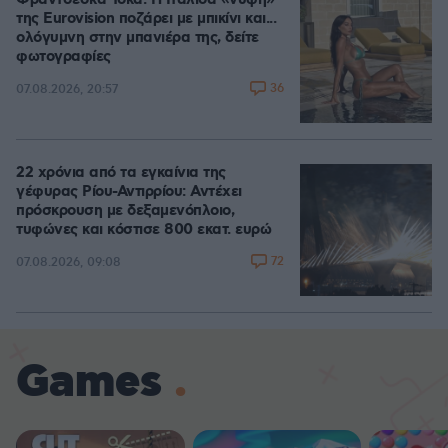
Φραντσέσκα Τόκα: Η Ιταλίδα «νύφη»
της Eurovision ποζάρει με μπικίνι και...
ολόγυμνη στην μπανιέρα της, δείτε
φωτογραφίες
36
07.08.2026, 20:57
22 χρόνια από τα εγκαίνια της
γέφυρας Ρίου-Αντιρρίου: Αντέχει
πρόσκρουση με δεξαμενόπλοιο,
τυφώνες και κόστισε 800 εκατ. ευρώ
72
07.08.2026, 09:08
Games