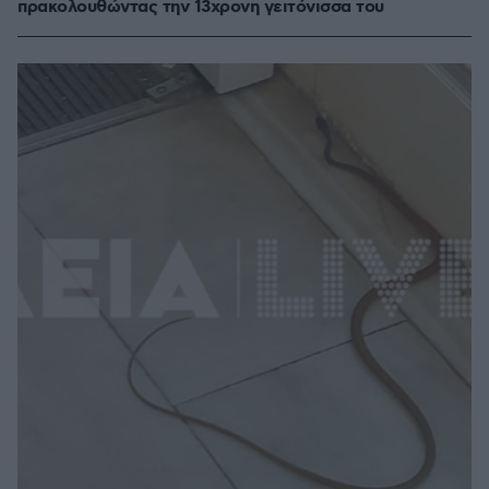
πρακολουθώντας την 13χρονη γειτόνισσα του