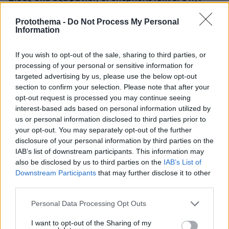
Ελλάδα που γερνάει: Τα... δύο ταψιά μεσημεριανό,
τα επιδόματα, η καθημερινότητά τους
Protothema -
Do Not Process My Personal
Information
If you wish to opt-out of the sale, sharing to third parties, or
processing of your personal or sensitive information for
targeted advertising by us, please use the below opt-out
section to confirm your selection. Please note that after your
opt-out request is processed you may continue seeing
interest-based ads based on personal information utilized by
us or personal information disclosed to third parties prior to
your opt-out. You may separately opt-out of the further
disclosure of your personal information by third parties on the
IAB’s list of downstream participants. This information may
also be disclosed by us to third parties on the
IAB’s List of
Downstream Participants
that may further disclose it to other
third parties.
Please note that this website/app uses one or more Google
Personal Data Processing Opt Outs
services and may gather and store information including but
not limited to your visit or usage behaviour. You may click to
I want to opt-out of the Sharing of my