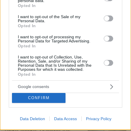
personal data.
grant or deny consent to Google and its third-party tags to
Opted In
use your data for below specified purposes in below Google
consent section.
I want to opt-out of the Sale of my
Personal Data.
Opted In
I want to opt-out of processing my
Personal Data for Targeted Advertising.
07.08.2026, 07:00
Opted In
Προφυλακίστηκαν ο δήμαρχος Στυλίδας και δύο
ακόμη κατηγορούμενοι για την πυρκαγιά στη
I want to opt-out of Collection, Use,
Retention, Sale, and/or Sharing of my
Βοιωτία
Personal Data that Is Unrelated with the
Purposes for which it was collected.
Opted In
Σάλος στη Λιθουανία από σαμποτάζ
σε προσπάθεια ρεκόρ powerlifting
Google consents
από Βελγίδα: «Είμαι ρατσιστής και το
έκανα επίτηδες» έγραψε ο δράστης
CONFIRM
36
07.08.2026, 06:51
Data Deletion
Data Access
Privacy Policy