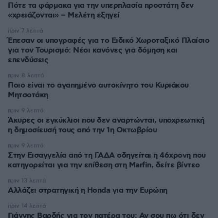
Πότε τα φάρμακα για την υπερπλασία προστάτη δεν
«χρειάζονται» – Μελέτη εξηγεί
πριν 7 λεπτά
Έπεσαν οι υπογραφές για το Ειδικό Χωροταξικό Πλαίσιο
για τον Τουρισμό: Νέοι κανόνες για δόμηση και
επενδύσεις
πριν 8 λεπτά
Ποιο είναι το αγαπημένο αυτοκίνητο του Κυριάκου
Μητσοτάκη
πριν 9 λεπτά
Άκυρες οι εγκύκλιοι που δεν αναρτώνται, υποχρεωτική
η δημοσίευσή τους από την 1η Οκτωβρίου
πριν 9 λεπτά
Στην Εισαγγελία από τη ΓΑΔΑ οδηγείται η 46χρονη που
κατηγορείται για την επίθεση στη Marfin, δείτε βίντεο
πριν 13 λεπτά
Αλλάζει στρατηγική η Honda για την Ευρώπη
πριν 14 λεπτά
Γιάννης Βαρδής για τον πατέρα του: Αν σου πω ότι δεν