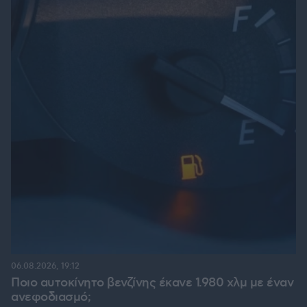
06.08.2026, 19:12
Ποιο αυτοκίνητο βενζίνης έκανε 1.980 χλμ με έναν
ανεφοδιασμό;