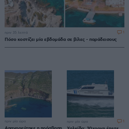
1
πριν 35 λεπτά
Πόσο κοστίζει μία εβδομάδα σε βίλες - παράδεισους
πριν μία ώρα
1
πριν μία ώρα
Απαγορεύτηκε η πρόσβαση
Χαλκίδα: 30χρονη έπεσε