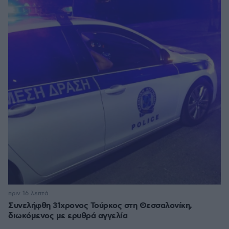
πριν 16 λεπτά
Συνελήφθη 31χρονος Τούρκος στη Θεσσαλονίκη,
διωκόμενος με ερυθρά αγγελία