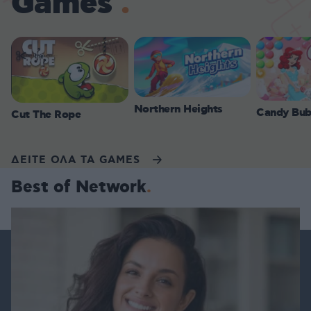
Games
Northern Heights
Candy Bub
Cut The Rope
ΔΕΙΤΕ ΟΛΑ ΤΑ GAMES
Best of Network