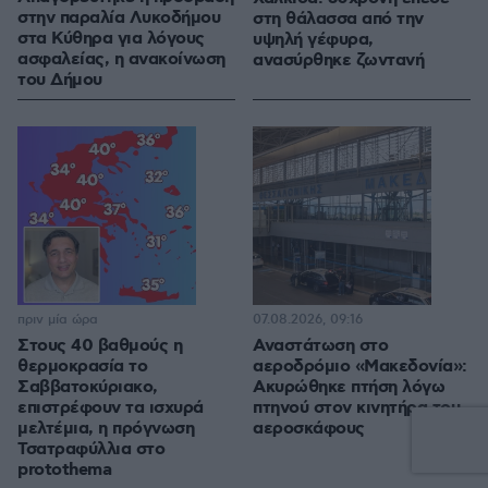
στην παραλία Λυκοδήμου
στη θάλασσα από την
στα Κύθηρα για λόγους
υψηλή γέφυρα,
ασφαλείας, η ανακοίνωση
ανασύρθηκε ζωντανή
του Δήμου
πριν μία ώρα
07.08.2026, 09:16
Στους 40 βαθμούς η
Αναστάτωση στο
θερμοκρασία το
αεροδρόμιο «Μακεδονία»:
Σαββατοκύριακο,
Ακυρώθηκε πτήση λόγω
επιστρέφουν τα ισχυρά
πτηνού στον κινητήρα του
μελτέμια, η πρόγνωση
αεροσκάφους
Τσατραφύλλια στο
protothema