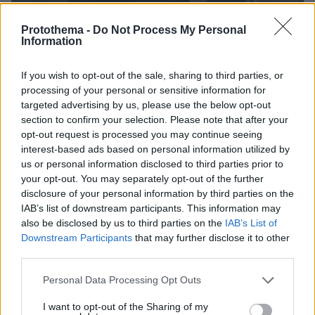
07.08.2026, 07:16
Protothema -
Do Not Process My Personal
Οργή στο Περού για το βίντεο της σεξουαλικής
Information
επίθεσης μαέστρου σε 26χρονη τραγουδίστρια:
«Σιγά-σιγά θα το ξεπεράσεις» της έλεγαν από τη
If you wish to opt-out of the sale, sharing to third parties, or
μπάντα της
processing of your personal or sensitive information for
targeted advertising by us, please use the below opt-out
section to confirm your selection. Please note that after your
opt-out request is processed you may continue seeing
interest-based ads based on personal information utilized by
us or personal information disclosed to third parties prior to
your opt-out. You may separately opt-out of the further
disclosure of your personal information by third parties on the
IAB’s list of downstream participants. This information may
also be disclosed by us to third parties on the
IAB’s List of
Downstream Participants
that may further disclose it to other
third parties.
Please note that this website/app uses one or more Google
Personal Data Processing Opt Outs
services and may gather and store information including but
not limited to your visit or usage behaviour. You may click to
I want to opt-out of the Sharing of my