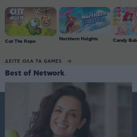
Northern Heights
Candy Bub
Cut The Rope
ΔΕΙΤΕ ΟΛΑ ΤΑ GAMES
Best of Network