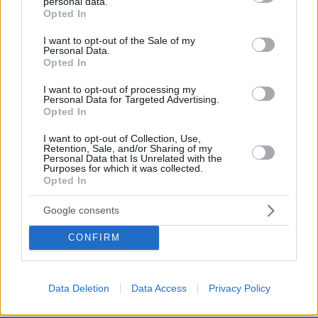
personal data.
grant or deny consent to Google and its third-party tags to
Opted In
use your data for below specified purposes in below Google
consent section.
I want to opt-out of the Sale of my
Personal Data.
Opted In
I want to opt-out of processing my
Personal Data for Targeted Advertising.
Opted In
* Υποχρεωτικά πεδία
I want to opt-out of Collection, Use,
Retention, Sale, and/or Sharing of my
Personal Data that Is Unrelated with the
Purposes for which it was collected.
ΡΟΗ ΕΙΔΗΣΕΩΝ
Opted In
Ειδήσεις
Δημοφιλή
Σχολιασμένα
Google consents
CONFIRM
πριν 20 λεπτά
Πέθανε σε ηλικία 26 ετών η influencer Σίντνεϊ Τάουλ
έπειτα από τριετή μάχη με σπάνια μορφή καρκίνου
Data Deletion
Data Access
Privacy Policy
07.08.2026, 05:00
Γαρίδες γιουβέτσι λεμονάτο