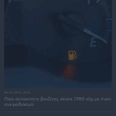
06.08.2026, 19:12
Ποιο αυτοκίνητο βενζίνης έκανε 1.980 χλμ με έναν
ανεφοδιασμό;