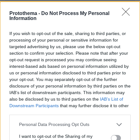
ΌΝΟΜΑ *
Protothema -
Do Not Process My Personal
Information
If you wish to opt-out of the sale, sharing to third parties, or
processing of your personal or sensitive information for
EMAIL
targeted advertising by us, please use the below opt-out
section to confirm your selection. Please note that after your
opt-out request is processed you may continue seeing
interest-based ads based on personal information utilized by
us or personal information disclosed to third parties prior to
ΣΧΌΛΙΟ *
your opt-out. You may separately opt-out of the further
disclosure of your personal information by third parties on the
IAB’s list of downstream participants. This information may
also be disclosed by us to third parties on the
IAB’s List of
Downstream Participants
that may further disclose it to other
third parties.
Please note that this website/app uses one or more Google
Personal Data Processing Opt Outs
services and may gather and store information including but
not limited to your visit or usage behaviour. You may click to
I want to opt-out of the Sharing of my
Απομένουν
2500
χαρακτήρες