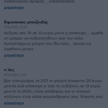
νοσοκομειου Δραμας.....χαχαχαχααχα
ΑΠΑΝΤΗΣΗ
δημοσκοπος μπουζουξης
27.01.2026, 12:23
αυξηση απο 10 σε 13 ευρω μικτα η επισκεψη.... εμαθα
οτι μπορει να ποδοπατηθουν απο τον πολυ
συνωστισμο,οι γιατροι που θα πανε... πρεπει να
ληφθουν μετρα...
ΑΠΑΝΤΗΣΗ
τι λες
27.01.2026, 11:51
βρε υπουργάρα; το 2011 οι γιατροί έπαιρναν 20 ευρω
μεικτά ανά επίσκεψη κι εσύ το αυξάνεις σε 13 ευρώ
μεικτά το 2026;; είσαι ασόβαρος και οι ιατρικοί
σύλλογοι είναι απλά αχυράνθρωποί σου. Ντροπή σου
ΑΠΑΝΤΗΣΗ