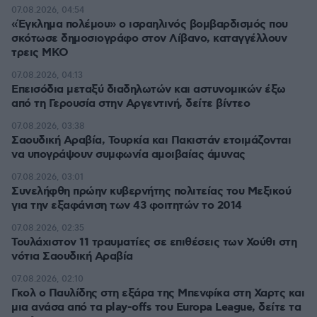
07.08.2026, 04:54
«Έγκλημα πολέμου» ο ισραηλινός βομβαρδισμός που
σκότωσε δημοσιογράφο στον Λίβανο, καταγγέλλουν
τρεις ΜΚΟ
07.08.2026, 04:13
Επεισόδια μεταξύ διαδηλωτών και αστυνομικών έξω
από τη Γερουσία στην Αργεντινή, δείτε βίντεο
07.08.2026, 03:38
Σαουδική Αραβία, Τουρκία και Πακιστάν ετοιμάζονται
να υπογράψουν συμφωνία αμοιβαίας άμυνας
07.08.2026, 03:01
Συνελήφθη πρώην κυβερνήτης πολιτείας του Μεξικού
για την εξαφάνιση των 43 φοιτητών το 2014
07.08.2026, 02:35
Τουλάχιστον 11 τραυματίες σε επιθέσεις των Χούθι στη
νότια Σαουδική Αραβία
07.08.2026, 02:10
Γκολ ο Παυλίδης στη εξάρα της Μπενφίκα στη Χαρτς και
μια ανάσα από τα play-offs του Europa League, δείτε τα