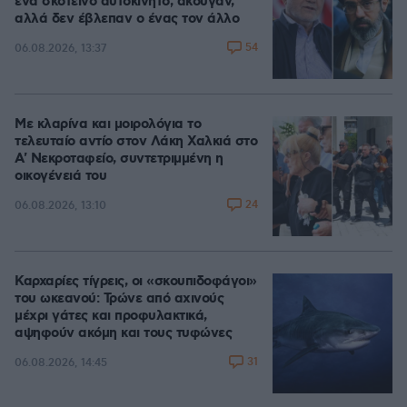
ένα σκοτεινό αυτοκίνητο, άκουγαν,
αλλά δεν έβλεπαν ο ένας τον άλλο
54
06.08.2026, 13:37
Με κλαρίνα και μοιρολόγια το
τελευταίο αντίο στον Λάκη Χαλκιά στο
A' Νεκροταφείο, συντετριμμένη η
οικογένειά του
24
06.08.2026, 13:10
Καρχαρίες τίγρεις, οι «σκουπιδοφάγοι»
του ωκεανού: Τρώνε από αχινούς
μέχρι γάτες και προφυλακτικά,
αψηφούν ακόμη και τους τυφώνες
31
06.08.2026, 14:45