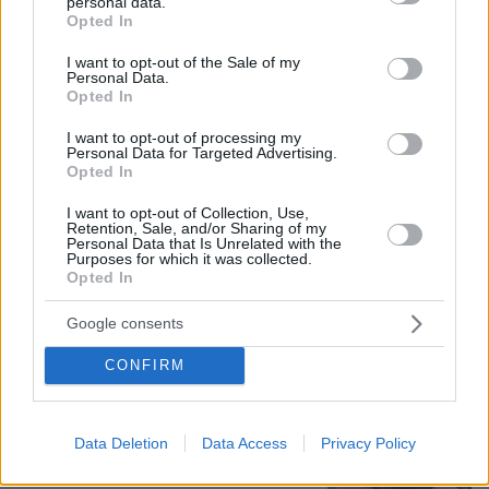
personal data.
grant or deny consent to Google and its third-party tags to
Opted In
use your data for below specified purposes in below Google
consent section.
I want to opt-out of the Sale of my
Personal Data.
Opted In
I want to opt-out of processing my
Personal Data for Targeted Advertising.
Opted In
I want to opt-out of Collection, Use,
Retention, Sale, and/or Sharing of my
06.08.2026, 12:32
Personal Data that Is Unrelated with the
Η αποκαλυπτική κατάθεση της συζύγου του
Purposes for which it was collected.
Opted In
Αφγανού: Πώς γνωρίσαμε τη Λίσα, γιατί
υποψιάστηκα ότι ήταν το πτώμα στη βαλίτσα
Google consents
CONFIRM
Νεαρή γυναίκα με ακατέργαστη
ομορφιά από την Αιθιοπία έγινε viral,
δείτε την εντυπωσιακή μεταμόρφωσή
της από μακιγιέρ
Data Deletion
Data Access
Privacy Policy
254
06.08.2026, 09:18