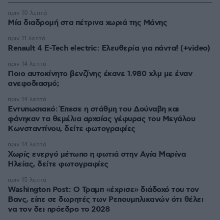
πριν 10 λεπτά
Μία διαδρομή στα πέτρινα χωριά της Μάνης
πριν 11 λεπτά
Renault 4 E-Tech electric: Ελευθερία για πάντα! (+video)
πριν 14 λεπτά
Ποιο αυτοκίνητο βενζίνης έκανε 1.980 χλμ με έναν
ανεφοδιασμό;
πριν 14 λεπτά
Εντυπωσιακό: Έπεσε η στάθμη του Δούναβη και
φάνηκαν τα θεμέλια αρχαίας γέφυρας του Μεγάλου
Κωνσταντίνου, δείτε φωτογραφίες
πριν 14 λεπτά
Χωρίς ενεργό μέτωπο η φωτιά στην Aγία Μαρίνα
Ηλείας, δείτε φωτογραφίες
πριν 15 λεπτά
Washington Post: Ο Τραμπ «έχρισε» διάδοχό του τον
Βανς, είπε σε δωρητές των Ρεπουμπλικανών ότι θέλει
να τον δει πρόεδρο το 2028