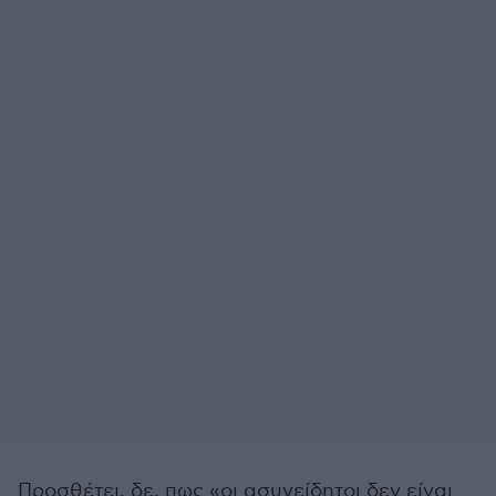
Προσθέτει, δε, πως «οι ασυνείδητοι δεν είναι