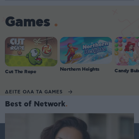
Games
Northern Heights
Candy Bub
Cut The Rope
ΔΕΙΤΕ ΟΛΑ ΤΑ GAMES
Best of Network