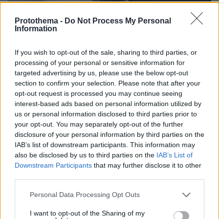
Protothema -
Do Not Process My Personal
Information
06.08.2026, 15:36
If you wish to opt-out of the sale, sharing to third parties, or
Η απουσία μέσα στη νύχτα και η λεπτομέρεια στα
processing of your personal or sensitive information for
μηνύματα: Πώς η σύζυγος του Αφγανού ξεκίνησε
targeted advertising by us, please use the below opt-out
να τον υποπτεύεται για τη δολοφονία της
section to confirm your selection. Please note that after your
Βρετανίδας στην Κυψέλη
opt-out request is processed you may continue seeing
interest-based ads based on personal information utilized by
us or personal information disclosed to third parties prior to
your opt-out. You may separately opt-out of the further
disclosure of your personal information by third parties on the
IAB’s list of downstream participants. This information may
also be disclosed by us to third parties on the
IAB’s List of
Downstream Participants
that may further disclose it to other
third parties.
Please note that this website/app uses one or more Google
Personal Data Processing Opt Outs
services and may gather and store information including but
not limited to your visit or usage behaviour. You may click to
I want to opt-out of the Sharing of my