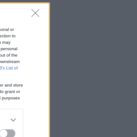
sonal or
ection to
ou may
 personal
out of the
 downstream
B’s List of
er and store
to grant or
ed purposes