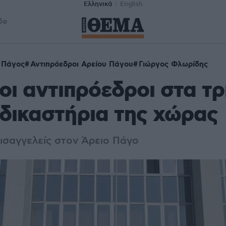
Ελληνικά
English
δα
 Πάγος
Αντιπρόεδροι Αρείου Πάγου
Γιώργος Φλωρίδης
έοι αντιπρόεδροι στα τρ
δικαστήρια της χώρας
εισαγγελείς στον Άρειο Πάγο