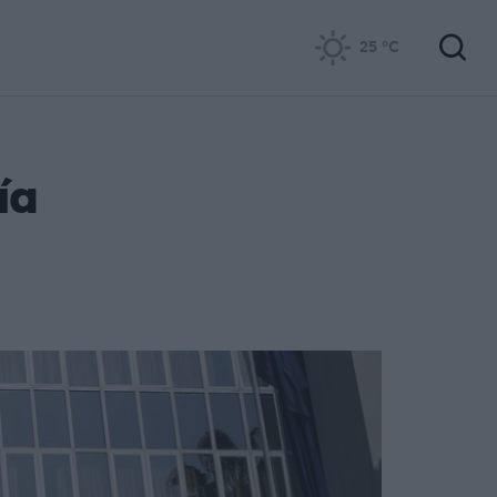
25
°C
ία