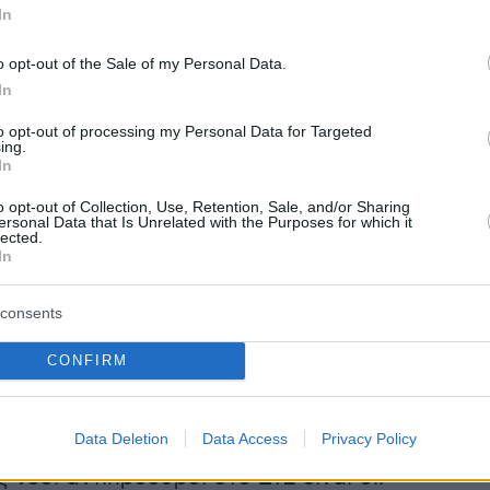
In
o opt-out of the Sale of my Personal Data.
In
to opt-out of processing my Personal Data for Targeted
ing.
In
o opt-out of Collection, Use, Retention, Sale, and/or Sharing
ersonal Data that Is Unrelated with the Purposes for which it
lected.
In
consents
CONFIRM
Data Deletion
Data Access
Privacy Policy
ς νέοι αντιπρόεδροι στο ΣτΕ είναι οι: