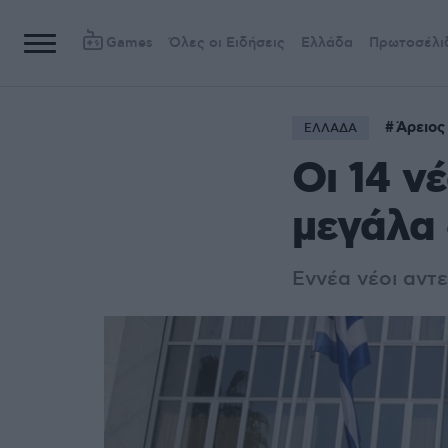
Games
Όλες οι Ειδήσεις
Ελλάδα
Πρωτοσέλι
Άρειος
ΕΛΛΑΔΑ
Οι 14 ν
μεγάλα 
Εννέα νέοι αντ