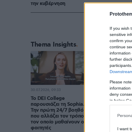
την κυβέρνηση
Protothe
6. Ελπίδα Σ
7. Αικατερί
If you wish 
8. Παναγιώ
sensitive in
confirm you
9. Μιχαήλ 
Thema Insights
continue se
information 
further disc
participants
Downstream 
Please note
information 
30.07.2026, 09:33
deny consent
Το DEI College
in below Go
παρουσιάζει τη Sophia.
Την πρώτη 24/7 βοηθό AI
που αλλάζει τον τρόπο με
Persona
τον οποίο μαθαίνουν οι
φοιτητές
I want t