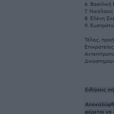
6. Βασιλική
7. Νικόλαος
8. Ελένη Σκ
9. Ευστράτ
Τέλος, προ
Επικρατείας
Αντεπίτροπο
Δικαστηρίω
Ειδήσεις σ
Αποκαλύφθη
φέρεται να