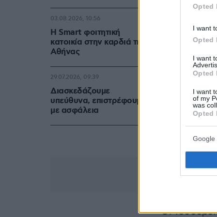
Opted 
03.08.2026, 10:56
I want t
Η Smart φοιτητική
Opted 
κατοικία στην καρδιά της
Αθήνας
I want 
Advertis
Opted 
29.07.2026, 09:39
Διασκεδάζουμε
I want t
of my P
υπεύθυνα, επιστρέφουμε
was col
με ασφάλεια
Opted 
Google 
Οι τέσσερει