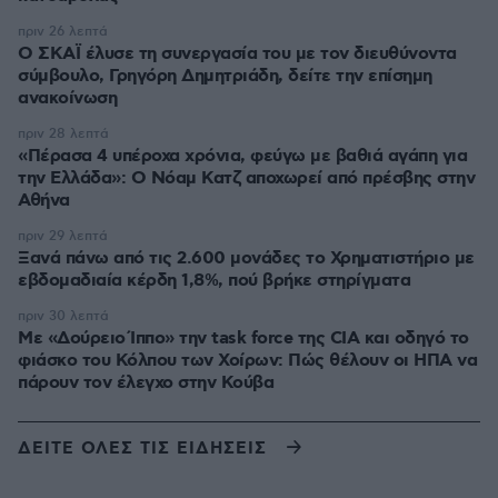
πριν 26 λεπτά
Ο ΣΚΑΪ έλυσε τη συνεργασία του με τον διευθύνοντα
σύμβουλο, Γρηγόρη Δημητριάδη, δείτε την επίσημη
ανακοίνωση
πριν 28 λεπτά
«Πέρασα 4 υπέροχα χρόνια, φεύγω με βαθιά αγάπη για
την Ελλάδα»: Ο Νόαμ Κατζ αποχωρεί από πρέσβης στην
Αθήνα
πριν 29 λεπτά
Ξανά πάνω από τις 2.600 μονάδες το Χρηματιστήριο με
εβδομαδιαία κέρδη 1,8%, πού βρήκε στηρίγματα
πριν 30 λεπτά
Με «Δούρειο Ίππο» την task force της CIA και οδηγό το
φιάσκο του Κόλπου των Χοίρων: Πώς θέλουν οι ΗΠΑ να
πάρουν τον έλεγχο στην Κούβα
ΔΕΙΤΕ ΟΛΕΣ ΤΙΣ ΕΙΔΗΣΕΙΣ