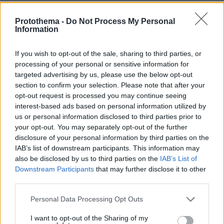
Protothema -
Do Not Process My Personal
Information
Αναμενόμενο
If you wish to opt-out of the sale, sharing to third parties, or
19.07.2025, 13:02
processing of your personal or sensitive information for
Όταν δεν υπάρχει αυστηρός πατέρας (όπως στην
targeted advertising by us, please use the below opt-out
συγκεκριμένη περίπτωση) να βάλει χαλινάρι στο
section to confirm your selection. Please note that after your
ατίθασο νειάτο, το νειάτο παίρνει αέρα και αρχίζει τα
opt-out request is processed you may continue seeing
μυτούδικα. Τώρα που θα κοπεί το κινητό, το χαρτζιλίκι
interest-based ads based on personal information utilized by
και η έξοδος, θα μετανιώσει το παλιοκόριτσο, αλλά
us or personal information disclosed to third parties prior to
θα είναι αργά. Όλοι στην γειτονιά θα την ξέρουν, θα
your opt-out. You may separately opt-out of the further
της έχει βγει το όνομα.
disclosure of your personal information by third parties on the
IAB’s list of downstream participants. This information may
ΑΠΑΝΤΗΣΗ
also be disclosed by us to third parties on the
IAB’s List of
Downstream Participants
that may further disclose it to other
Θράσος
third parties.
19.07.2025, 11:16
Please note that this website/app uses one or more Google
Personal Data Processing Opt Outs
Αν ένα δεκαπεντάχρονο έχει το θράσος να
services and may gather and store information including but
καταγγείλει την μητέρα του που το φροντίζει τόσα
not limited to your visit or usage behaviour. You may click to
I want to opt-out of the Sharing of my
χρόνια επειδή της τράβηξε τα μαλλιά , τότε καλά