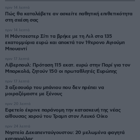
πριν 14 λεπτά
Πώς θα καταλάβετε αν ασκείτε παθητική επιθετικότητα
στη σχέση σας
πριν 14 λεπτά
Η Μάντσεστερ Σίτι τα βρήκε με τη Λιλ στα 135
εκατομμύρια ευρώ και αποκτά τον 19χρονο Αγιούμπ
Μπουαντί
πριν 17 λεπτά
Λίβερπουλ: Πρόταση 115 εκατ. ευρώ στην Παρί για τον
Μπαρκολά, ζητούν 150 οι πρωταθλητές Ευρώπης
πριν 17 λεπτά
3 αξεσουάρ του μπάνιου που δεν πρέπει να
μοιραζόμαστε με ξένους
πριν 20 λεπτά
Εφετείο έκρινε παράνομη την κατασκευή της νέας
αίθουσας χορού του Τραμπ στον Λευκό Οίκο
πριν 24 λεπτά
Νηστεία Δεκαπενταύγουστου: 20 μελωμένα φαγητά
κατσαρόλας