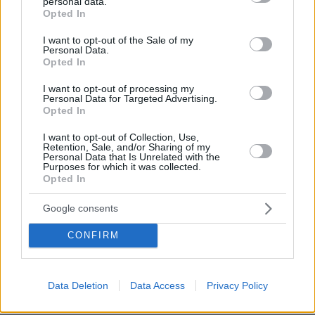
personal data.
grant or deny consent to Google and its third-party tags to
έκανε η μητέρα της και της τράβηξε τα μαλλια και
Opted In
use your data for below specified purposes in below Google
από την ριζα.. Δες κ αλλιώς....
consent section.
I want to opt-out of the Sale of my
ΑΠΑΝΤΗΣΗ
Personal Data.
Opted In
@
I want to opt-out of processing my
19.07.2025, 22:06
Personal Data for Targeted Advertising.
Απύθμενο θράσος η μικρή!
Opted In
ΑΠΑΝΤΗΣΗ
I want to opt-out of Collection, Use,
Retention, Sale, and/or Sharing of my
Personal Data that Is Unrelated with the
Purposes for which it was collected.
έχουν γνώση οι φύλακες
Opted In
19.07.2025, 13:39
Για να μην ξανακινδυνέψουν με τράβηγμα
Google consents
(ξερρίζωμα) τα μαλλιά η μάνα θα φροντίσει όταν
κοιμάται η κόρη με μερικές στρατηγικώς
CONFIRM
σχεδιασμένες ψαλιδιές να μην ξαναβγεί έξω το
παλιόπαιδο μέχρι να ξαναμεγαλώσουν.
ΑΠΑΝΤΗΣΗ
Data Deletion
Data Access
Privacy Policy