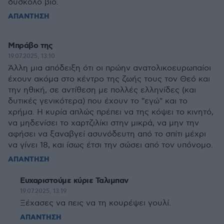
δύσκολο βίο.
ΑΠΑΝΤΗΣΗ
Μπράβο της
19.07.2025, 13:10
Άλλη μια απόδειξη ότι οι πρώην ανατολικοευρωπαίοι
έχουν ακόμα στο κέντρο της ζωής τους τον Θεό και
την ηθική, σε αντίθεση με πολλές ελληνίδες (και
δυτικές γενικότερα) που έχουν το "εγώ" και το
χρήμα. Η κυρία απλώς πρέπει να της κόψει το κινητό,
να μηδενίσει το χαρτζιλίκι στην μικρά, να μην την
αφήσει να ξαναβγεί ασυνόδευτη από το σπίτι μέχρι
να γίνει 18, και ίσως έτσι την σώσει από τον υπόνομο.
ΑΠΑΝΤΗΣΗ
Ευχαριστούμε κύριε Ταλιμπαν
19.07.2025, 13:19
Ξέχασες να πεις να τη κουρέψει γουλί.
ΑΠΑΝΤΗΣΗ