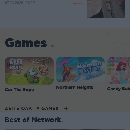
59
07.08.2026, 09:09
Games
Northern Heights
Candy Bub
Cut The Rope
ΔΕΙΤΕ ΟΛΑ ΤΑ GAMES
Best of Network