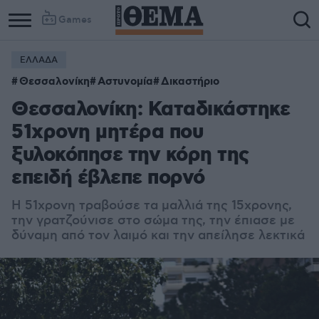
Games
ΕΛΛΑΔΑ
Column
Column
Θεσσαλονίκη
Αστυνομία
Δικαστήριο
1
2
Θεσσαλονίκη: Καταδικάστηκε
51χρονη μητέρα που
ξυλοκόπησε την κόρη της
επειδή έβλεπε πορνό
Η 51χρονη τ
ραβούσε τα μαλλιά της 15χρονης,
την γρατζούνισε στο σώμα της, την έπιασε με
δύναμη από τον λαιμό και την απείλησε λεκτικά