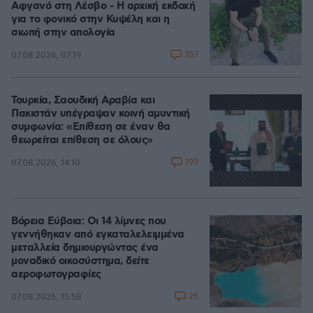
Αφγανό στη Λέσβο - Η αρχική εκδοχή
για το φονικό στην Κυψέλη και η
σιωπή στην απολογία
357
07.08.2026, 07:19
Τουρκία, Σαουδική Αραβία και
Πακιστάν υπέγραψαν κοινή αμυντική
συμφωνία: «Επίθεση σε έναν θα
θεωρείται επίθεση σε όλους»
199
07.08.2026, 14:10
Βόρεια Εύβοια: Οι 14 λίμνες που
γεννήθηκαν από εγκαταλελειμμένα
μεταλλεία δημιουργώντας ένα
μοναδικό οικοσύστημα, δείτε
αεροφωτογραφίες
25
07.08.2026, 15:58