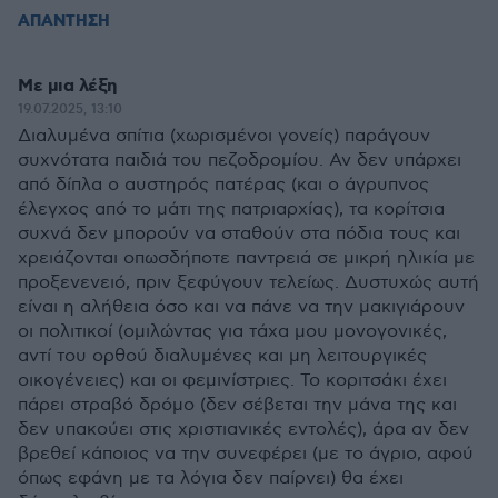
ΑΠΑΝΤΗΣΗ
Με μια λέξη
19.07.2025, 13:10
Διαλυμένα σπίτια (χωρισμένοι γονείς) παράγουν
συχνότατα παιδιά του πεζοδρομίου. Αν δεν υπάρχει
από δίπλα ο αυστηρός πατέρας (και ο άγρυπνος
έλεγχος από το μάτι της πατριαρχίας), τα κορίτσια
συχνά δεν μπορούν να σταθούν στα πόδια τους και
χρειάζονται οπωσδήποτε παντρειά σε μικρή ηλικία με
προξενενειό, πριν ξεφύγουν τελείως. Δυστυχώς αυτή
είναι η αλήθεια όσο και να πάνε να την μακιγιάρουν
οι πολιτικοί (ομιλώντας για τάχα μου μονογονικές,
αντί του ορθού διαλυμένες και μη λειτουργικές
οικογένειες) και οι φεμινίστριες. Το κοριτσάκι έχει
πάρει στραβό δρόμο (δεν σέβεται την μάνα της και
δεν υπακούει στις χριστιανικές εντολές), άρα αν δεν
βρεθεί κάποιος να την συνεφέρει (με το άγριο, αφού
όπως εφάνη με τα λόγια δεν παίρνει) θα έχει