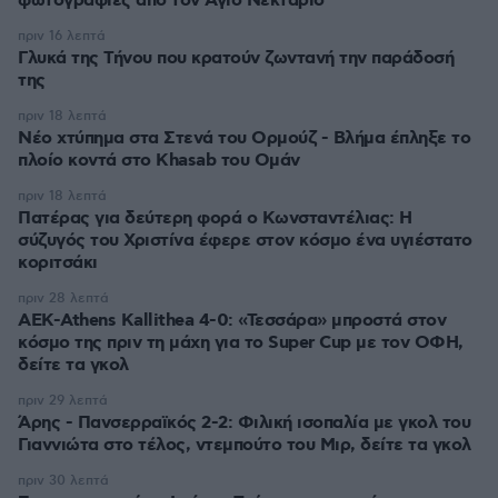
φωτογραφίες από τον Άγιο Νεκτάριο
πριν 16 λεπτά
Γλυκά της Τήνου που κρατούν ζωντανή την παράδοσή
της
πριν 18 λεπτά
Νέο χτύπημα στα Στενά του Ορμούζ - Βλήμα έπληξε το
πλοίο κοντά στο Khasab του Ομάν
πριν 18 λεπτά
Πατέρας για δεύτερη φορά ο Κωνσταντέλιας: Η
σύζυγός του Χριστίνα έφερε στον κόσμο ένα υγιέστατο
κοριτσάκι
πριν 28 λεπτά
ΑΕΚ-Athens Kallithea 4-0: «Τεσσάρα» μπροστά στον
κόσμο της πριν τη μάχη για το Super Cup με τον ΟΦΗ,
δείτε τα γκολ
πριν 29 λεπτά
Άρης - Πανσερραϊκός 2-2: Φιλική ισοπαλία με γκολ του
Γιαννιώτα στο τέλος, ντεμπούτο του Μιρ, δείτε τα γκολ
πριν 30 λεπτά