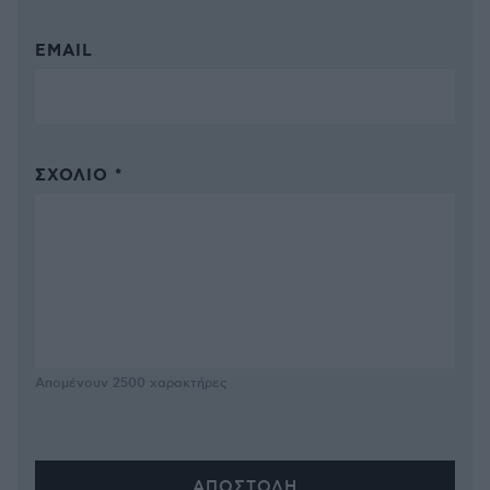
EMAIL
ΣΧΌΛΙΟ *
Απομένουν
2500
χαρακτήρες