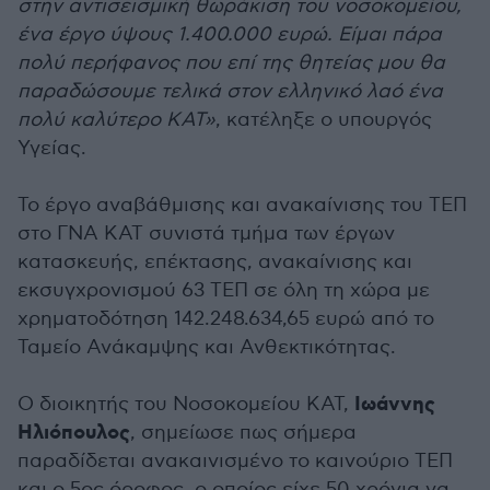
στην αντισεισμική θωράκιση του νοσοκομείου,
ένα έργο ύψους 1.400.000 ευρώ. Είμαι πάρα
πολύ περήφανος που επί της θητείας μου θα
παραδώσουμε τελικά στον ελληνικό λαό ένα
πολύ καλύτερο ΚΑΤ»
, κατέληξε ο υπουργός
Υγείας.
Το έργο αναβάθμισης και ανακαίνισης του ΤΕΠ
στο ΓΝΑ ΚΑΤ συνιστά τμήμα των έργων
κατασκευής, επέκτασης, ανακαίνισης και
εκσυγχρονισμού 63 ΤΕΠ σε όλη τη χώρα με
χρηματοδότηση 142.248.634,65 ευρώ από το
Ταμείο Ανάκαμψης και Ανθεκτικότητας.
Ιωάννης
Ο διοικητής του Νοσοκομείου ΚΑΤ,
Ηλιόπουλος
, σημείωσε πως σήμερα
παραδίδεται ανακαινισμένο το καινούριο ΤΕΠ
και ο 5ος όροφος, ο οποίος είχε 50 χρόνια να