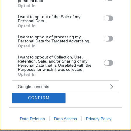
personal data.
grant or deny consent to Google and its third-party tags to
Opted In
use your data for below specified purposes in below Google
03.08.2026, 11:06
consent section.
I want to opt-out of the Sale of my
Personal Data.
Κάτι αλλάζει στον χάρτη της πανεπιστημιακής εκπαίδευσης
Opted In
στην Ελλάδα
I want to opt-out of processing my
30.07.2026, 15:25
Personal Data for Targeted Advertising.
Opted In
Εθνική Τράπεζα: Η κορυφαία επιλογή για τη χρηματοδότηση
μεγάλων έργων
I want to opt-out of Collection, Use,
Retention, Sale, and/or Sharing of my
Personal Data that Is Unrelated with the
29.07.2026, 09:39
Purposes for which it was collected.
Διασκεδάζουμε υπεύθυνα, επιστρέφουμε με ασφάλεια
Opted In
Google consents
ΣΧΟΛΙΑ
(2)
CONFIRM
ΠΡΟΣΘΗΚΗ ΣΧΟΛΙΟΥ
Ο 5ος όροφος, ο οποίος είχε 50 χρόνια να ανακαινιστεί
20.06.2025, 16:41
Data Deletion
Data Access
Privacy Policy
50 χρόνια!!! Δηλαδή από το 1975!!! Αφήνω λοιπόν
τους παλιούς Καραμανλή, Παπανδρέου Μητσοτάκη,