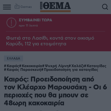
Games
ΣΥΜΒΑΙΝΕΙ ΤΩΡΑ
πριν 11 λεπτά
Φωτιά στο Λασίθι, κοντά στον οικισμό
Καρύδι, 112 για ετοιμότητα
ΕΛΛΑΔΑ
Καιρός
Κακοκαιρία
Ψυχρή Λίμνη
Χαλάζι
Καταιγίδες
Καιρός Παρασκευή
Προειδοποίηση για καταιγίδες
Καιρός: Προειδοποίηση από
τον Κλέαρχο Μαρουσάκη - Οι 6
περιοχές που θα μπουν σε
48ωρη κακοκαιρία