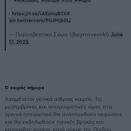
#Κυκλάδες
#Λέσβο
#Χίο
#Ψαρά
📍
https://t.co/rAEzmqBTXX
ℹ
pic.twitter.com/PUJHIjb0Lj
— Πυροσβεστικό Σώμα (@pyrosvestiki)
June
17, 2025
Ο καιρός σήμερα
Aναμένεται γενικά αίθριος καιρός. Τις
μεσημβρινές και απογευματινές ώρες στα
ορεινά ηπειρωτικά θα αναπτυχθούν νεφώσεις
και θα εκδηλωθούν τοπικές βροχές και
καταιγίδες κυρίως κατά μήκος της Πίνδου.