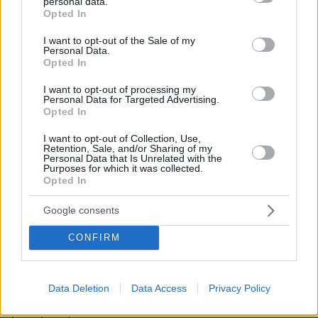
personal data.
grant or deny consent to Google and its third-party tags to
Opted In
use your data for below specified purposes in below Google
Ο καιρός την Παρασκευή 20 Ιουνίου
consent section.
I want to opt-out of the Sale of my
Personal Data.
Γενικά αίθριος καιρός. Από τις μεσημβρινές
Opted In
ώρες στα ηπειρωτικά και την Εύβοια θα
αναπτυχθούν νεφώσεις και θα σημειωθούν
I want to opt-out of processing my
Personal Data for Targeted Advertising.
τοπικοί όμβροι και κυρίως στα ορεινά
Opted In
σποραδικές καταιγίδες. Τα φαινόμενα το
I want to opt-out of Collection, Use,
βράδυ θα περιοριστούν στα βόρεια. Η
Retention, Sale, and/or Sharing of my
Personal Data that Is Unrelated with the
ορατότητα στα δυτικά νωρίς το πρωί θα είναι
Purposes for which it was collected.
Opted In
τοπικά περιορισμένη.
Google consents
Οι άνεμοι θα είναι μεταβλητοί 3 με 4 και στο
Αιγαίο θα πνέουν από βόρειες διευθύνσεις
CONFIRM
έως 5 μποφόρ.
Data Deletion
Data Access
Privacy Policy
Η θερμοκρασία δεν θα σημειώσει αξιόλογη
μεταβολή.