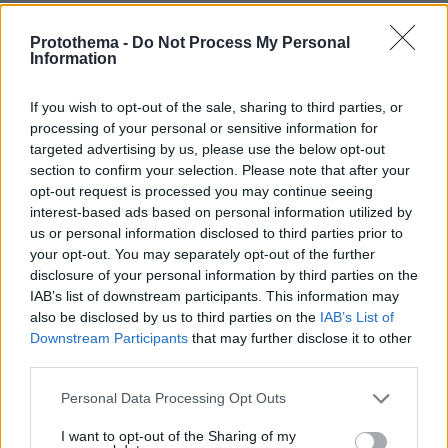
Γενικά αίθριος καιρός με πρόσκαιρες νεφώσεις
Protothema -
Do Not Process My Personal
τις μεσημβρινές - απογευματινές ώρες στα
Information
ηπειρωτικά και τοπικούς όμβρους στα βόρεια
ορεινά.
If you wish to opt-out of the sale, sharing to third parties, or
processing of your personal or sensitive information for
Οι άνεμοι στα δυτικά θα είναι βορειοδυτικοί
targeted advertising by us, please use the below opt-out
section to confirm your selection. Please note that after your
ασθενείς και το μεσημέρι-απόγευμα δυτικοί
opt-out request is processed you may continue seeing
βορειοδυτικοί 3 με 4 μποφόρ. Στα ανατολικά
interest-based ads based on personal information utilized by
θα πνέουν από βόρειες διευθύνσεις 3 με 5 και
us or personal information disclosed to third parties prior to
στο Αιγαίο τοπικά έως 6 μποφόρ.
your opt-out. You may separately opt-out of the further
disclosure of your personal information by third parties on the
IAB’s list of downstream participants. This information may
Η θερμοκρασία δεν θα σημειώσει αξιόλογη
also be disclosed by us to third parties on the
IAB’s List of
μεταβολή και θα φτάσει στα ηπειρωτικά τους
Downstream Participants
that may further disclose it to other
33 με 35 βαθμούς, στα νησιά τους 30 με 32
third parties.
βαθμούς και κατά τόπους στα νοτιότερα
Please note that this website/app uses one or more Google
Personal Data Processing Opt Outs
τμήματα των Δωδεκανήσων και τη νότια Κρήτη
services and may gather and store information including but
τους 33 με 34 βαθμούς Κελσίου.
not limited to your visit or usage behaviour. You may click to
I want to opt-out of the Sharing of my