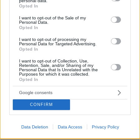
personal data.
grant or deny consent to Google and its third-party tags to
και σύγχρονες συνταγές για τα αγαπημένα ζυμάρια
Opted In
use your data for below specified purposes in below Google
πριν 40 λεπτά
consent section.
I want to opt-out of the Sale of my
Δεκάδες ρωσικές επιθέσεις στην περιφέρεια του
Personal Data.
Ντνιπροπετρόφ της Ουκρανίας, δύο νεκροί και έξι
Opted In
τραυματίες
I want to opt-out of processing my
πριν 43 λεπτά
Personal Data for Targeted Advertising.
Η Λίλα Μπακλέση έφερε στον κόσμο το πρώτο της
Opted In
παιδί, δείτε την ανάρτηση του συντρόφου της περί...
I want to opt-out of Collection, Use,
λαού και εξουσίας
Retention, Sale, and/or Sharing of my
Personal Data that Is Unrelated with the
πριν μία ώρα
Purposes for which it was collected.
5 προορισμοί για solo travellers τα Σαββατοκύριακα του
Opted In
καλοκαιριού
Google consents
ΔΕΙΤΕ ΟΛΕΣ ΤΙΣ ΕΙΔΗΣΕΙΣ
CONFIRM
Data Deletion
Data Access
Privacy Policy
ΤΑ ΠΙΟ ΔΗΜΟΦΙΛΗ