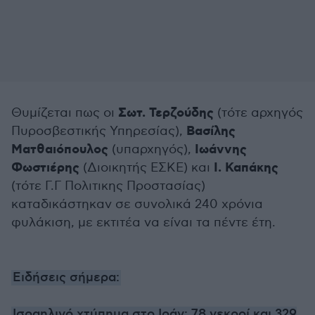
Σωτ. Τερζούδης
Θυμίζεται πως οι
(τότε αρχηγός
Βασίλης
Πυροσβεστικής Υπηρεσίας),
Ματθαιόπουλος
Ιωάννης
(υπαρχηγός),
Φωστιέρης
Ι. Καπάκης
(Διοικητής ΕΣΚΕ) και
(τότε Γ.Γ Πολιτικης Προστασίας)
καταδικάστηκαν σε συνολικά 240 χρόνια
φυλάκιση, με εκτιτέα να είναι τα πέντε έτη.
Ειδήσεις σήμερα:
Ισραηλινό χτύπημα στο Ιράν: 78 νεκροί και 329