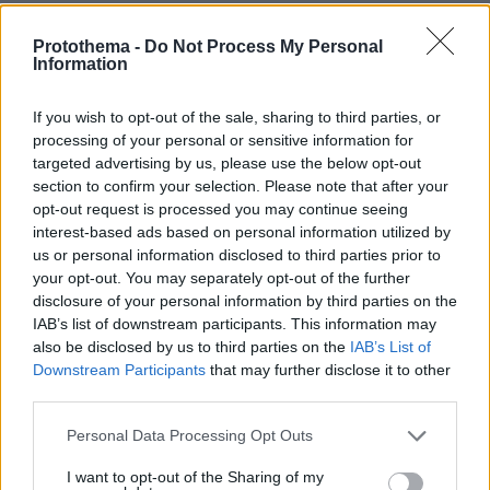
μπικίνι
Protothema -
Do Not Process My Personal
πριν 12 λεπτά
Information
Ο «Δράκος» του Λονδίνου: 40χρονος με προβλήματα
όρασης σκότωνε και βίαζε γυναίκες, η αστυνομία τον
είχε συλλάβει και τον άφησε ελεύθερο
If you wish to opt-out of the sale, sharing to third parties, or
processing of your personal or sensitive information for
πριν 16 λεπτά
targeted advertising by us, please use the below opt-out
Οι 10 «ήσυχες» παραλίες της Νάξου
section to confirm your selection. Please note that after your
πριν 26 λεπτά
opt-out request is processed you may continue seeing
Τήνος: Μια διαδρομή στα χωριά, τα τοπία και τα
interest-based ads based on personal information utilized by
αξιοθέατα του νησιού
us or personal information disclosed to third parties prior to
your opt-out. You may separately opt-out of the further
πριν 29 λεπτά
disclosure of your personal information by third parties on the
«Προδίδει τη Γαλλία», λέει ο Μασκ για πολιτικό που
IAB’s list of downstream participants. This information may
ζήτησε να «κλείνει» το X σε προεκλογικές περιόδους
για να μην επηρεάζει τους ψηφοφόρους
also be disclosed by us to third parties on the
IAB’s List of
Downstream Participants
that may further disclose it to other
πριν 36 λεπτά
third parties.
Οι λόγοι που οι σκύλοι φοβούνται τόσο πολύ τις
ηλεκτρικές σκούπες
Please note that this website/app uses one or more Google
Personal Data Processing Opt Outs
services and may gather and store information including but
πριν 36 λεπτά
not limited to your visit or usage behaviour. You may click to
I want to opt-out of the Sharing of my
Λουκουμάδες, τηγανίτες ή pancakes; 23 παραδοσιακές