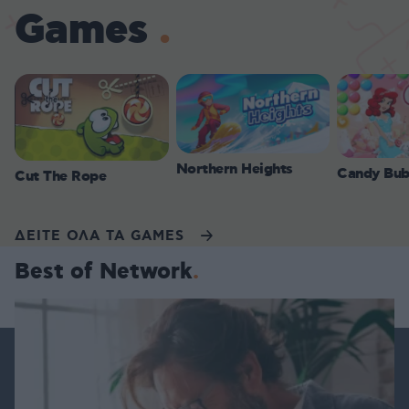
Games
Northern Heights
Candy Bub
Cut The Rope
ΔΕΙΤΕ ΟΛΑ ΤΑ GAMES
Best of Network