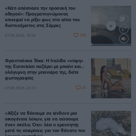
«Κάτι απέσπασε την προσοχή του
οδηγού»: Πραγματογνώμονας
επιχειρεί να ρίξει φως στα αίτια του
δυστυχήματος στις Σέρρες
108
07.08.2026, 18:54
Loaded
:
100.00%
Φραντσέσκα Τόκα: Η Ιταλίδα «νύφη»
της Eurovision ποζάρει με μπικίνι και...
ολόγυμνη στην μπανιέρα της, δείτε
φωτογραφίες
25
07.08.2026, 20:57
«Άξιζε να θέσουμε σε κίνδυνο μια
οικογένεια λύκων, για να σώσουμε
έναν σκύλο; Όχι» λέει ο ερευνητής
μετά τις επικρίσεις για τον θάνατο του