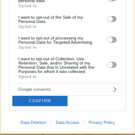
personal data.
grant or deny consent to Google and its third-party tags to
Opted In
use your data for below specified purposes in below Google
consent section.
I want to opt-out of the Sale of my
Personal Data.
Opted In
I want to opt-out of processing my
Personal Data for Targeted Advertising.
Opted In
24.05.2025, 11:07
I want to opt-out of Collection, Use,
Πέθανε ο πρώην υπουργός του ΠΑΣΟΚ Χρήστος
Retention, Sale, and/or Sharing of my
Ροκόφυλλος
Personal Data that Is Unrelated with the
Purposes for which it was collected.
Opted In
Thema Insights
Google consents
CONFIRM
Data Deletion
Data Access
Privacy Policy