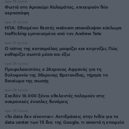
πριν 19 λεπτά
Φωτιά στο Αριοχώρι Καλαμάτας, επιχειρούν δύο
αεροσκάφη
πριν 21 λεπτά
ΗΠΑ: Εθισμένοι θεατές webcam αποκάλυψαν κύκλωμα
trafficking εμπνευσμένο από τον Andrew Tate
πριν 21 λεπτά
Ο πάτος της κατσαρόλας μαυρίζει και κιτρινίζει; Πώς
καθαρίζει σωστά μέσα και έξω
πριν 26 λεπτά
Προφυλακιστέος ο 26χρονος Αφγανός για τη
δολοφονία της 38χρονης Βρετανίδας, τήρησε το
δικαίωμα της σιωπής
πριν 26 λεπτά
Σχεδόν 16.000 ξένοι εθελοντές πολεμούν στις
ουκρανικές ένοπλες δυνάμεις
πριν 29 λεπτά
«Τα data δεν πίνονται»: Αντιδράσεις στην Ινδία για το
data center των 15 δισ. της Google, τι απαντά η εταιρεία