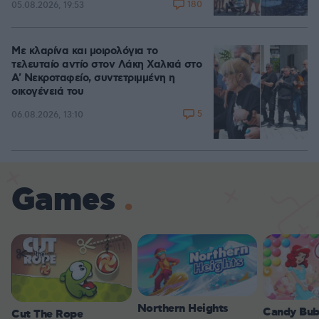
180
05.08.2026, 19:53
Με κλαρίνα και μοιρολόγια το
τελευταίο αντίο στον Λάκη Χαλκιά στο
A' Νεκροταφείο, συντετριμμένη η
οικογένειά του
5
06.08.2026, 13:10
Games
Northern Heights
Candy Bub
Cut The Rope