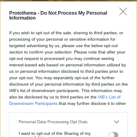
Protothema -
Do Not Process My Personal
Information
24.05.2025, 15:17
If you wish to opt-out of the sale, sharing to third parties, or
Το ΠΑΣΟΚ αποχαιρετά τον Χρήστο Ροκόφυλλο, «έναν
processing of your personal or sensitive information for
βαθιά δημοκράτη και προοδευτικό άνθρωπο»
targeted advertising by us, please use the below opt-out
section to confirm your selection. Please note that after your
opt-out request is processed you may continue seeing
interest-based ads based on personal information utilized by
us or personal information disclosed to third parties prior to
your opt-out. You may separately opt-out of the further
disclosure of your personal information by third parties on the
IAB’s list of downstream participants. This information may
also be disclosed by us to third parties on the
IAB’s List of
Downstream Participants
that may further disclose it to other
third parties.
Please note that this website/app uses one or more Google
Personal Data Processing Opt Outs
services and may gather and store information including but
not limited to your visit or usage behaviour. You may click to
I want to opt-out of the Sharing of my