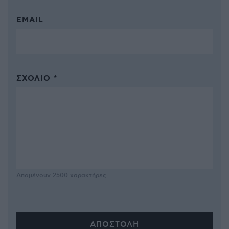
EMAIL
ΣΧΌΛΙΟ *
Απομένουν
2500
χαρακτήρες