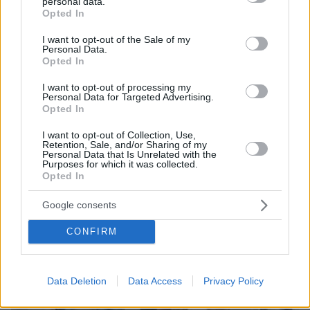
personal data.
grant or deny consent to Google and its third-party tags to
Opted In
use your data for below specified purposes in below Google
consent section.
I want to opt-out of the Sale of my
Personal Data.
25.05.2025, 17:59
Opted In
Τραγωδία στη Λευκάδα: 30χρονος πνίγηκε στο Κάθισμα -
Είχε πάει για το bachelor party του γάμου του
I want to opt-out of processing my
Personal Data for Targeted Advertising.
Opted In
Thema Insights
I want to opt-out of Collection, Use,
Retention, Sale, and/or Sharing of my
Personal Data that Is Unrelated with the
Purposes for which it was collected.
Opted In
Google consents
CONFIRM
Data Deletion
Data Access
Privacy Policy