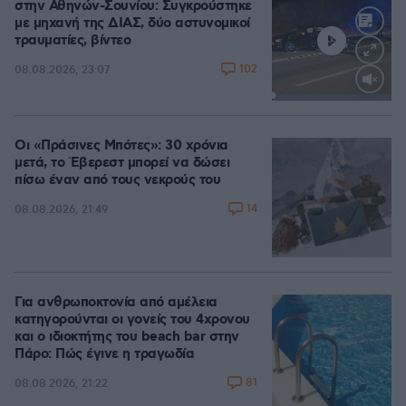
στην Αθηνών-Σουνίου: Συγκρούστηκε
με μηχανή της ΔΙΑΣ, δύο αστυνομικοί
τραυματίες, βίντεο
102
08.08.2026, 23:07
Loaded
:
100.00%
Οι «Πράσινες Μπότες»: 30 χρόνια
μετά, το Έβερεστ μπορεί να δώσει
πίσω έναν από τους νεκρούς του
14
08.08.2026, 21:49
Για ανθρωποκτονία από αμέλεια
κατηγορούνται οι γονείς του 4χρονου
και ο ιδιοκτήτης του beach bar στην
Πάρο: Πώς έγινε η τραγωδία
81
08.08.2026, 21:22