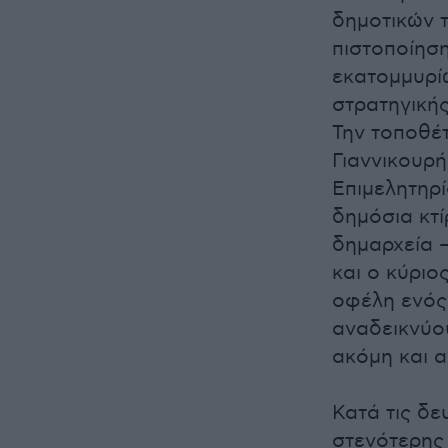
δημοτικών 
πιστοποίηση
εκατομμυρίω
στρατηγική
Την τοποθέ
Γιαννικουρή
Επιμελητηρ
δημόσια κτί
δημαρχεία 
και ο κύριο
οφέλη ενός 
αναδεικνύο
ακόμη και 
Κατά τις δε
στενότερης