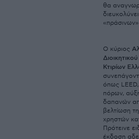
θα αναγνωρί
διευκολύνει
«πράσινων» 
Ο κύριος
Αλ
Διοικητικο
Κτιρίων Ελ
συνεπάγοντ
όπως LEED,
πόρων, αύξ
δαπανών απ
βελτίωση τη
χρηστών κα
Πρότεινε ει
έκδοση αδει