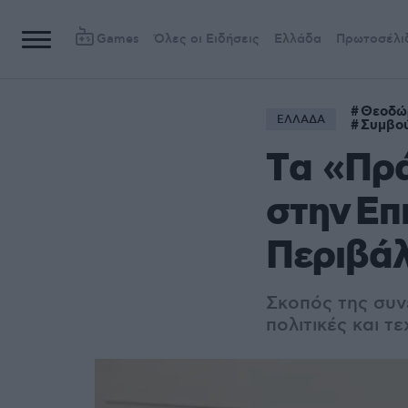
Games
Όλες οι Ειδήσεις
Ελλάδα
Πρωτοσέλι
Θεοδώ
ΕΛΛΑΔΑ
Συμβού
Tα «Πρά
στην Επ
Περιβάλ
Σκοπός της συν
πολιτικές και τ