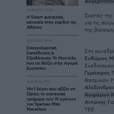
Αυγερινοπ
03.08.2026, 10:56
Σκοπός της
Η Smart φοιτητική
κατοικία στην καρδιά της
για τις σύγ
Αθήνας
της βιώσιμ
26.07.2026, 09:54
Επαγγελματική
Στη συνεδρί
Εκπαίδευση &
Ευθύμιος Μ
Εξειδίκευση: Το Mοντέλο
που σε Bάζει στην Aγορά
Σχεδιασμού
Eργασίας
Γεράσιμος 
Θεσμικών Ρ
31.07.2026, 11:04
Αλέξανδρο
14+1 λόγοι που αξίζει να
ζήσεις το επετειακό
Αειφόρων Κ
τριήμερο των 15 χρόνων
Αντώνης Γι
του Spetses Mini
ΤΕΕ
Marathon