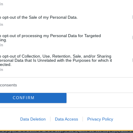
ται η αναβάθμιση τόσο των δημόσιων κτιρίων
In
 ιδιωτικών διατηρητέων - των τελευταίων
o opt-out of the Sale of my Personal Data.
ΙΑΤΗΡΩ ΙΙ" το οποίο θα ανοίξει σε λίγο καιρό,
In
ργασία με την ΕΤΑΔ εξετάζεται η ενεργειακή
to opt-out of processing my Personal Data for Targeted
 του χαρτοφυλακίου των δημόσιων ακινήτων
ing.
In
α, ο κύριος Γ
εράσιμος Γεωργόπουλος,
o opt-out of Collection, Use, Retention, Sale, and/or Sharing
ersonal Data that Is Unrelated with the Purposes for which it
ος του Τμήματος Θεσμικών Ρυθμίσεων
lected.
In
του Υπουργείου Ανάπτυξης
, επισήμανε την
δυασμένης προσέγγισης νομοθετικών
consents
κινήτρων και εκπαίδευσης, ώστε να
ν οι υφιστάμενες δυσκολίες στην υλοποίηση
CONFIRM
γων. Υποστήριξε ότι η προσέγγιση πρέπει να
τική – από τη χαλάρωση ορισμένων αυστηρών
Data Deletion
Data Access
Privacy Policy
δότησης για παρεμβάσεις μικρής κλίμακας
ουργία εθνικού συστήματος πιστοποίησης, πο