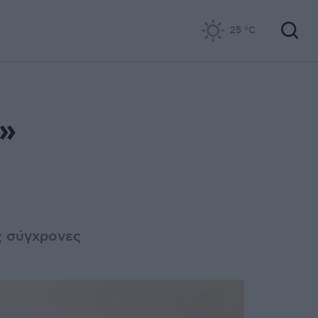
25
°C
α»
ς σύγχρονες