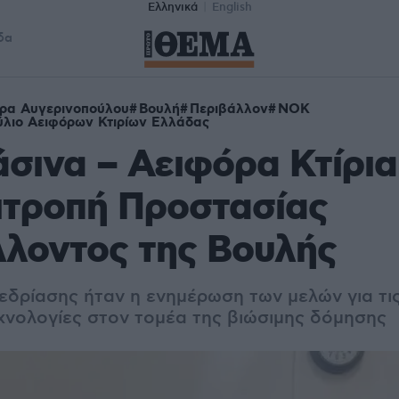
Ελληνικά
English
δα
ρα Αυγερινοπούλου
Βουλή
Περιβάλλον
ΝΟΚ
λιο Αειφόρων Κτιρίων Ελλάδας
σινα – Αειφόρα Κτίρι
ιτροπή Προστασίας
λοντος της Βουλής
εδρίασης ήταν η ενημέρωση των μελών για τι
εχνολογίες στον τομέα της βιώσιμης δόμησης