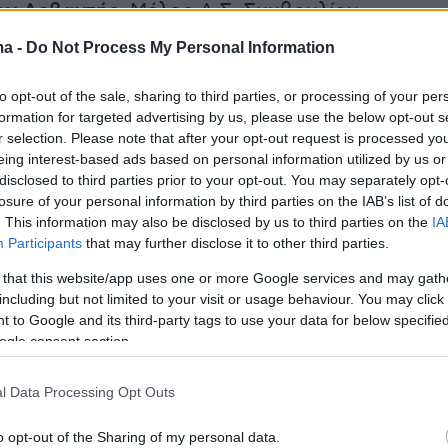
ων Λεβαντής
, Μέλος Δ.Σ. Συμβουλίου
τιρίων Ελλάδας
ma -
Do Not Process My Personal Information
θύμιος Μπακογιάννης, Γενικός Γραμματέας
to opt-out of the sale, sharing to third parties, or processing of your per
formation for targeted advertising by us, please use the below opt-out s
εδιασμού και Αστικού Περιβάλλοντος του
r selection. Please note that after your opt-out request is processed y
υ
Περιβάλλοντος
και Ενέργειας,
παρουσίασε
eing interest-based ads based on personal information utilized by us or
ουλίες της κυβέρνησης για την προώθηση της
disclosed to third parties prior to your opt-out. You may separately opt-
losure of your personal information by third parties on the IAB’s list of
 αναβάθμισης και της ανθεκτικότητας των
. This information may also be disclosed by us to third parties on the
IA
ογράμμισε τον κρίσιμο ρόλο της
Participants
that may further disclose it to other third parties.
ης και των παθητικών ηλιακών συστημάτων,
 that this website/app uses one or more Google services and may gath
τη σημασία της εγκατάστασης φωτοβολταϊκών
including but not limited to your visit or usage behaviour. You may click 
των συμπαραγωγής σε παλιά και νέα κτίρια,
 to Google and its third-party tags to use your data for below specifi
ogle consent section.
υ να μειωθούν δραστικά οι εκπομπές CO₂ και
κό κόστος. Τόνισε ότι, μέσα από ευρωπαϊκά
l Data Processing Opt Outs
ικά εργαλεία όπως τα προγράμματα
ώ», «ΗΛΕΚΤΡΑ» και «ΔΙΑΤΗΡΩ»,
o opt-out of the Sharing of my personal data.