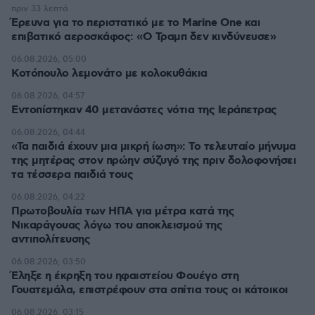
πριν 33 λεπτά
Έρευνα για το περιστατικό με το Marine One και
επιβατικό αεροσκάφος: «Ο Τραμπ δεν κινδύνευσε»
06.08.2026, 05:00
Κοτόπουλο λεμονάτο με κολοκυθάκια
06.08.2026, 04:57
Εντοπίστηκαν 40 μετανάστες νότια της Ιεράπετρας
06.08.2026, 04:44
«Τα παιδιά έχουν μια μικρή ίωση»: Το τελευταίο μήνυμα
της μητέρας στον πρώην σύζυγό της πριν δολοφονήσει
τα τέσσερα παιδιά τους
06.08.2026, 04:22
Πρωτοβουλία των ΗΠΑ για μέτρα κατά της
Νικαράγουας λόγω του αποκλεισμού της
αντιπολίτευσης
06.08.2026, 03:50
Έληξε η έκρηξη του ηφαιστείου Φουέγο στη
Γουατεμάλα, επιστρέφουν στα σπίτια τους οι κάτοικοι
06.08.2026, 03:15