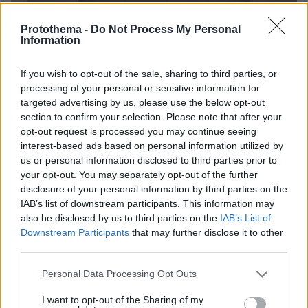
Protothema -
Do Not Process My Personal
Information
If you wish to opt-out of the sale, sharing to third parties, or
processing of your personal or sensitive information for
targeted advertising by us, please use the below opt-out
section to confirm your selection. Please note that after your
opt-out request is processed you may continue seeing
interest-based ads based on personal information utilized by
us or personal information disclosed to third parties prior to
your opt-out. You may separately opt-out of the further
disclosure of your personal information by third parties on the
IAB’s list of downstream participants. This information may
also be disclosed by us to third parties on the
IAB’s List of
Downstream Participants
that may further disclose it to other
third parties.
Please note that this website/app uses one or more Google
Personal Data Processing Opt Outs
03.08.2026, 10:56
services and may gather and store information including but
Η Smart φοιτητική κατοικία στην καρδιά της Αθήνας
not limited to your visit or usage behaviour. You may click to
I want to opt-out of the Sharing of my