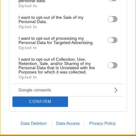
personal data.
grant or deny consent to Google and its third-party tags to
Opted In
use your data for below specified purposes in below Google
26.07.2026, 09:54
consent section.
Επαγγελματική Εκπαίδευση & Εξειδίκευση: Το Mοντέλο που
I want to opt-out of the Sale of my
σε Bάζει στην Aγορά Eργασίας
Personal Data.
Opted In
31.07.2026, 11:04
I want to opt-out of processing my
Personal Data for Targeted Advertising.
14+1 λόγοι που αξίζει να ζήσεις το επετειακό τριήμερο των
Opted In
15 χρόνων του Spetses Mini Marathon
I want to opt-out of Collection, Use,
Retention, Sale, and/or Sharing of my
Personal Data that Is Unrelated with the
ΡΟΗ ΕΙΔΗΣΕΩΝ
Purposes for which it was collected.
Opted In
Ειδήσεις
Δημοφιλή
Σχολιασμένα
Google consents
πριν 3 λεπτά
Το μενού της ημέρας – Τι τρώμε σήμερα Πέμπτη
CONFIRM
(6/8/2026)
πριν 18 λεπτά
Data Deletion
Data Access
Privacy Policy
Δύο εκρήξεις κοντά σε δεξαμενόπλοιο στα Στενά του
Ορμούζ, ασφαλές το πλήρωμα