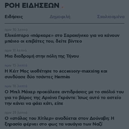
ΡΟΗ ΕΙΔΗΣΕΩΝ
Ειδήσεις
Δημοφιλή
Σχολιασμένα
πριν 10 λεπτά
Ελικόπτερο «πάρκαρε» στο Σαρακήνικο για να κάνουν
μπάνιο οι επιβάτες του, δείτε βίντεο
πριν 11 λεπτά
Μια διαδρομή στην πόλη της Τήνου
πριν 15 λεπτά
Η Κέιτ Μος υιοθέτησε τo accessory-maxxing και
συνδύασε δύο τσάντες Hermès
πριν 16 λεπτά
Ο Μπιλ Μάχερ προκάλεσε αντιδράσεις με το σχόλιό του
για το βάρος της Αριάνα Γκράντε: Ίσως αυτό το αστείο
την κάνει να φάει κάτι, είπε
πριν 21 λεπτά
Ο «στόλος του Χίτλερ» αναδύεται στον Δούναβη: Η
ξηρασία φέρνει στο φως τα ναυάγια των Ναζί