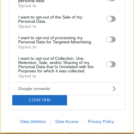
personal data.
μήκος του τμήματος Χανιά - Ηράκλειο
grant or deny consent to Google and its third-party tags to
Opted In
use your data for below specified purposes in below Google
ανέρχεται σε 187 χιλιόμετρα,
consent section.
I want to opt-out of the Sale of my
συμπεριλαμβανομένων των 30 χιλιομέτρων που
Personal Data.
αφορούν το υπό προαίρεση τμήμα Κίσσαμος -
Opted In
Χανιά.
I want to opt-out of processing my
Personal Data for Targeted Advertising.
Opted In
Το έργο έχει ήδη ξεκινήσει να υλοποιείται
καθώς ο ΒΟΑΚ, για λειτουργικούς και
I want to opt-out of Collection, Use,
Retention, Sale, and/or Sharing of my
χρηματοδοτικούς λόγους, έχει σπάσει σε τρία
Personal Data that Is Unrelated with the
Purposes for which it was collected.
τμήματα που υλοποιούνται με ξεχωριστές
Opted In
συμβάσεις και διαφορετικούς αναδόχους, με
τα έργα που εκτελούνται τον τελευταίο χρόνο
Google consents
να είναι σε πλήρη ανάπτυξη.
CONFIRM
Το ένα τμήμα είναι το Νεάπολη - Αγιος
Νικόλαος του
Νομού Λασιθίου
που
Data Deletion
Data Access
Privacy Policy
κατασκευάζεται ως δημόσιο έργο και έχει