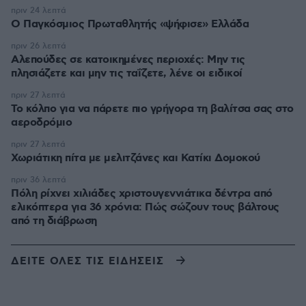
πριν 24 λεπτά
Ο Παγκόσμιος Πρωταθλητής «ψήφισε» Ελλάδα
πριν 26 λεπτά
Αλεπούδες σε κατοικημένες περιοχές: Μην τις
πλησιάζετε και μην τις ταΐζετε, λένε οι ειδικοί
πριν 27 λεπτά
Το κόλπο για να πάρετε πιο γρήγορα τη βαλίτσα σας στο
αεροδρόμιο
πριν 27 λεπτά
Χωριάτικη πίτα με μελιτζάνες και Κατίκι Δομοκού
πριν 36 λεπτά
Πόλη ρίχνει χιλιάδες χριστουγεννιάτικα δέντρα από
ελικόπτερα για 36 χρόνια: Πώς σώζουν τους βάλτους
από τη διάβρωση
ΔΕΙΤΕ ΟΛΕΣ ΤΙΣ ΕΙΔΗΣΕΙΣ