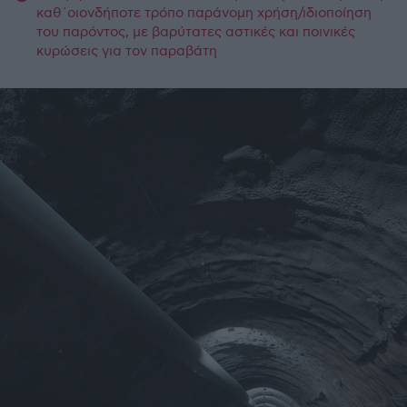
καθ΄οιονδήποτε τρόπο παράνομη χρήση/ιδιοποίηση
του παρόντος, με βαρύτατες αστικές και ποινικές
κυρώσεις για τον παραβάτη