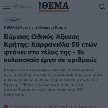
Games
ΕΛΛΑΔΑ
Column
Column
ΒΟΑΚ
Αυτοκινητόδρομος
Κρήτη
1
2
Βόρειος Οδικός Άξονας
Κρήτης: Καρμανιόλα 50 ετών
φτάνει στο τέλος της - Το
κολοσσιαίο έργο σε αριθμούς
Έπεσαν οι υπογραφές, αρχίζει η κατασκευή
ενός μεγάλου αυτοκινητόδρομου που, για μισό
αιώνα, ήταν ένα ανεκπλήρωτο όνειρο για την
Κρήτη - Μόνο την τελευταία δεκαετία
σκοτώθηκαν σε τροχαία πάνω από 110
άνθρωποι
Απαγορεύεται από το δίκαιο της Πνευμ. Ιδιοκτησίας η