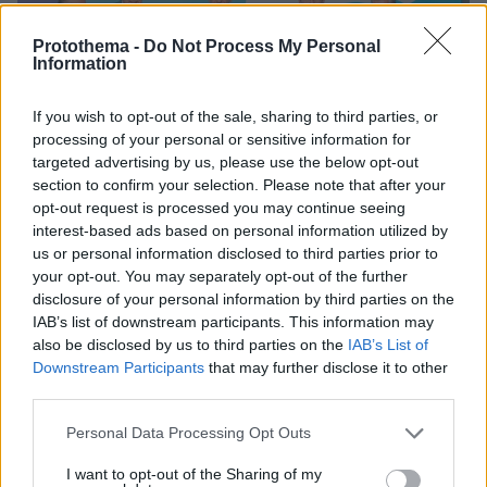
Protothema -
Do Not Process My Personal
Information
If you wish to opt-out of the sale, sharing to third parties, or
processing of your personal or sensitive information for
targeted advertising by us, please use the below opt-out
section to confirm your selection. Please note that after your
opt-out request is processed you may continue seeing
Η εκδήλωση για την υπογραφή της σύμβασης παραχώρησης στο
interest-based ads based on personal information utilized by
Ηράκλειο, παρόντος του πρωθυπουργού Κυριάκου Μητσοτάκη και
του προέδρου της ΓΕΚ ΤΕΡΝΑ Γιώργου Περιστέρη (κάτω σειρά,
us or personal information disclosed to third parties prior to
αριστερά)
your opt-out. You may separately opt-out of the further
disclosure of your personal information by third parties on the
IAB’s list of downstream participants. This information may
Σε τρία τμήματα
also be disclosed by us to third parties on the
IAB’s List of
Downstream Participants
that may further disclose it to other
third parties.
Η διάρκεια της παραχώρησης του ΒΟΑΚ είναι
Please note that this website/app uses one or more Google
Personal Data Processing Opt Outs
35 έτη, εκ των οποίων πέντε αντιστοιχούν στην
services and may gather and store information including but
περίοδο μελετών - κατασκευών. Το συνολικό
not limited to your visit or usage behaviour. You may click to
I want to opt-out of the Sharing of my