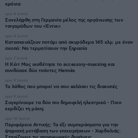
χρόνια
πριν 4 λεπτά
Συνελήφθη στη Γερμανία μέλος της οργάνωσης των
τσιγαράδων του «Έντικ»
πριν 4 λεπτά
Κατασκευάζουν ποτάμι από σκυρόδεμα 145 χλμ. με έναν
σκοπό: Να τερματίσουν την ξηρασία
πριν 7 λεπτά
Η Κέιτ Μος υιοθέτησε τo accessory-maxxing και
συνδύασε δύο τσάντες Hermès
πριν 9 λεπτά
Το λάθος που μπορεί να σου χαλάσει τις διακοπές
πριν 9 λεπτά
Συγκρίνουμε τα δύο πιο δημοφιλή ηλεκτρικά - Ποιο
κερδίζει τη μάχη;
πριν 10 λεπτά
Περιφέρεια Αττικής: Τα έξι συμπεράσματα για την
ψηφιακή μετάβαση των επιχειρήσεων - Χαρδαλιάς:
Στηρίζουμε τις παραγωγικές δυνάμεις