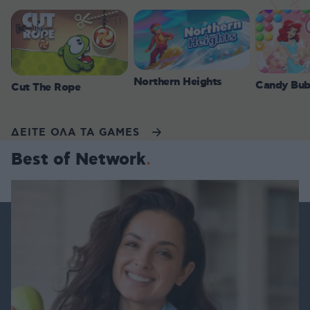
Northern Heights
Candy Bub
Cut The Rope
ΔΕΙΤΕ ΟΛΑ ΤΑ GAMES
Best of Network