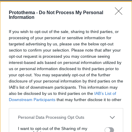
κανένα οικολόγο να τους εξηγήσει την
αυτορρύθμιση των οικοσυστημάτων; Τόση
Protothema -
Do Not Process My Personal
καταστροφική άγνοια;
Information
ΑΠΑΝΤΗΣΗ
If you wish to opt-out of the sale, sharing to third parties, or
processing of your personal or sensitive information for
τσοπανακος
targeted advertising by us, please use the below opt-out
09.05.2025, 15:53
section to confirm your selection. Please note that after your
κε Εισαγγελεα εχω 50 προβατα στην Κοζανη και
opt-out request is processed you may continue seeing
θελω να μου δωσετε ενα λυκο απο την Παρνηθα, να
interest-based ads based on personal information utilized by
us or personal information disclosed to third parties prior to
μου τα φυλαει
your opt-out. You may separately opt-out of the further
ΑΠΑΝΤΗΣΗ
disclosure of your personal information by third parties on the
IAB’s list of downstream participants. This information may
also be disclosed by us to third parties on the
IAB’s List of
ΦΟΡΤΩΣΗ ΠΕΡΙΣΣΟΤΕΡΩΝ ΣΧΟΛΙΩΝ
Downstream Participants
that may further disclose it to other
third parties.
Please note that this website/app uses one or more Google
Personal Data Processing Opt Outs
ΠΡΟΣΘΗΚΗ ΣΧΟΛΙΟΥ
services and may gather and store information including but
not limited to your visit or usage behaviour. You may click to
I want to opt-out of the Sharing of my