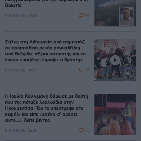
Βοιωτία
99
07.08.2026, 07:00
Σάλος στη Λιθουανία από σαμποτάζ
σε προσπάθεια ρεκόρ powerlifting
από Βελγίδα: «Είμαι ρατσιστής και το
έκανα επίτηδες» έγραψε ο δράστης
41
07.08.2026, 06:51
Loaded
:
100.00%
Η Ιουλία Καλλιμάνη θύμωσε με θεατή
που της πέταξε λουλούδια στην
Ηγουμενίτσα: Του τα επέστρεψε στο
κεφάλι και είπε «εσένα σ' αρέσει
αυτό...», δείτε βίντεο
65
07.08.2026, 06:39