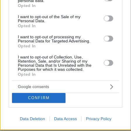
personal data.
grant or deny consent to Google and its third-party tags to
ΌΝΟΜΑ *
Opted In
use your data for below specified purposes in below Google
consent section.
I want to opt-out of the Sale of my
Personal Data.
Opted In
I want to opt-out of processing my
EMAIL
Personal Data for Targeted Advertising.
Opted In
I want to opt-out of Collection, Use,
Retention, Sale, and/or Sharing of my
Personal Data that Is Unrelated with the
Purposes for which it was collected.
ΣΧΌΛΙΟ *
Opted In
Google consents
CONFIRM
Data Deletion
Data Access
Privacy Policy
Απομένουν
2500
χαρακτήρες