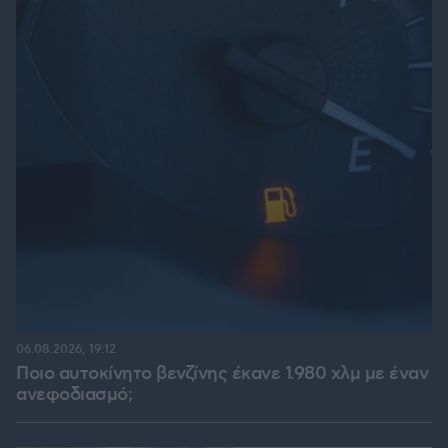
06.08.2026, 19:12
Ποιο αυτοκίνητο βενζίνης έκανε 1.980 χλμ με έναν
ανεφοδιασμό;