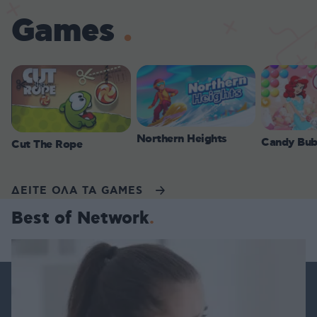
Games
Northern Heights
Candy Bub
Cut The Rope
ΔΕΙΤΕ ΟΛΑ ΤΑ GAMES
Best of Network