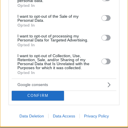
personal data.
grant or deny consent to Google and its third-party tags to
Opted In
use your data for below specified purposes in below Google
Απομένουν
2500
χαρακτήρες
consent section.
I want to opt-out of the Sale of my
Personal Data.
Opted In
I want to opt-out of processing my
Personal Data for Targeted Advertising.
Opted In
I want to opt-out of Collection, Use,
Retention, Sale, and/or Sharing of my
* Υποχρεωτικά πεδία
Personal Data that Is Unrelated with the
Purposes for which it was collected.
Opted In
Google consents
ΡΟΗ ΕΙΔΗΣΕΩΝ
CONFIRM
Ειδήσεις
Δημοφιλή
Σχολιασμένα
πριν 8 λεπτά
Data Deletion
Data Access
Privacy Policy
Άνοια: Οκτώ παράγοντες κινδύνου για την πρώιμη
νόσηση πριν τα 65 – Πώς θα μειώσετε το ρίσκο