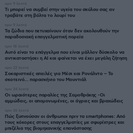
πριν 9 λεπτά
Τι μπορεί να συμβεί στην υγεία του σκύλου σας αν
τραβάτε στη βόλτα το λουρί του
πριν 9 λεπτά
Τα ζώδια που πετυχαίνουν όταν δεν ακολουθούν την
παραδοσιακή επαγγελματική πορεία
πριν 18 λεπτά
Αυτό είναι το επάγγελμα που είναι μάλλον δύσκολο να
αντικαταστήσει η AI και φαίνεται να έχει μεγάλη ζήτηση
πριν 22 λεπτά
Σοκαριστικές απειλές για Μέσι και Ρονάλντο – Το
σκοτεινό… παρασκήνιο του Μουντιάλ
πριν 24 λεπτά
Οι ωραιότερες παραλίες της Σαμοθράκης -Οι
αμμώδεις, οι απομονωμένες, οι άγριες και βραχώδεις
πριν 26 λεπτά
Πώς ξυπνούσαν οι άνθρωποι πριν τα smartphones: Από
τους κόκορες στους επαγγελματίες με σφυρίχτρες και
μπιζέλια της βιομηχανικής επανάστασης