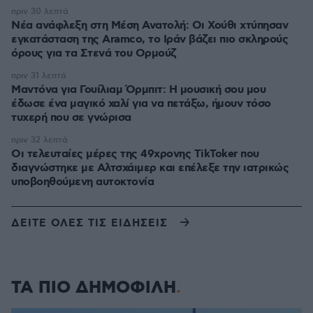
πριν 30 λεπτά
Νέα ανάφλεξη στη Μέση Ανατολή: Οι Χούθι χτύπησαν
εγκατάσταση της Aramco, το Ιράν βάζει πιο σκληρούς
όρους για τα Στενά του Ορμούζ
πριν 31 λεπτά
Μαντόνα για Γουίλιαμ Όρμπιτ: Η μουσική σου μου
έδωσε ένα μαγικό χαλί για να πετάξω, ήμουν τόσο
τυχερή που σε γνώρισα
πριν 32 λεπτά
Οι τελευταίες μέρες της 49χρονης TikToker που
διαγνώστηκε με Αλτσχάιμερ και επέλεξε την ιατρικώς
υποβοηθούμενη αυτοκτονία
ΔΕΙΤΕ ΟΛΕΣ ΤΙΣ ΕΙΔΗΣΕΙΣ
ΤΑ ΠΙΟ ΔΗΜΟΦΙΛΗ