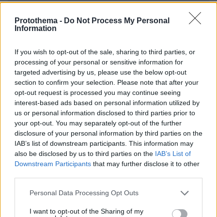
ΠΡΟΣΘΗΚΗ ΣΧΟΛΙΟΥ
Protothema -
Do Not Process My Personal
Information
ΌΝΟΜΑ *
If you wish to opt-out of the sale, sharing to third parties, or
processing of your personal or sensitive information for
targeted advertising by us, please use the below opt-out
section to confirm your selection. Please note that after your
EMAIL
opt-out request is processed you may continue seeing
interest-based ads based on personal information utilized by
us or personal information disclosed to third parties prior to
your opt-out. You may separately opt-out of the further
disclosure of your personal information by third parties on the
IAB’s list of downstream participants. This information may
ΣΧΌΛΙΟ *
also be disclosed by us to third parties on the
IAB’s List of
Downstream Participants
that may further disclose it to other
third parties.
Please note that this website/app uses one or more Google
Personal Data Processing Opt Outs
services and may gather and store information including but
not limited to your visit or usage behaviour. You may click to
I want to opt-out of the Sharing of my