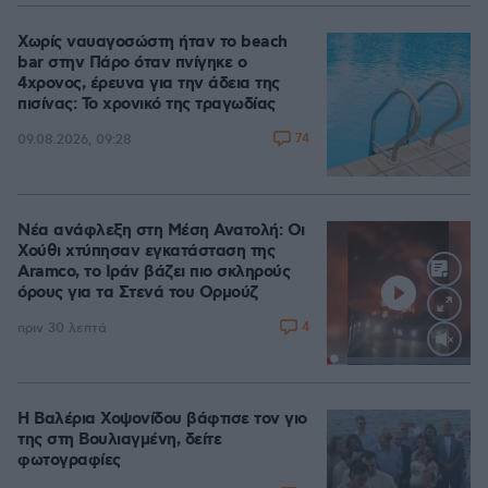
Χωρίς ναυαγοσώστη ήταν το beach
bar στην Πάρο όταν πνίγηκε ο
4χρονος, έρευνα για την άδεια της
πισίνας: Το χρονικό της τραγωδίας
74
09.08.2026, 09:28
Νέα ανάφλεξη στη Μέση Ανατολή: Οι
Χούθι χτύπησαν εγκατάσταση της
Aramco, το Ιράν βάζει πιο σκληρούς
όρους για τα Στενά του Ορμούζ
4
πριν 30 λεπτά
Loaded
:
100.00%
Η Βαλέρια Χοψονίδου βάφτισε τον γιο
της στη Βουλιαγμένη, δείτε
φωτογραφίες