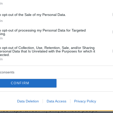
In
υπουργείου Δικαιοσύνης
είναι η Ελλάδα σε
o opt-out of the Sale of my Personal Data.
 χρόνου να πιάσει τα στατιστικά δεδομένα
In
λίου της Ευρώπης
στο θέμα του χρόνου
to opt-out of processing my Personal Data for Targeted
ς των αποφάσεων, έτσι ώστε μέσα σε 8 μήνες
ing.
In
ρα κατάθεσης να συζητούνται οι αγωγές και
 ημέρες, σε χρόνο λιγότερο από δύο χρόνια,
o opt-out of Collection, Use, Retention, Sale, and/or Sharing
ersonal Data that Is Unrelated with the Purposes for which it
δοθεί τελεσίδικες αποφάσεις. Με άλλα λόγια,
lected.
In
αι τελεσίδικες αποφάσεις σχεδόν στον μισό
υτόν που απαιτείται σήμερα.
consents
CONFIRM
ιστεί ότι
τελεσίδικες
είναι οι αποφάσεις που
ται σε ανακοπή ερημοδικίας και σε έφεση (π.χ
Data Deletion
Data Access
Privacy Policy
Αρείου Πάγου), ενώ
οριστικές
είναι οι
που περατώνουν τη δίκη σε κάθε βαθμό