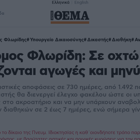
Ελληνικά
English
δα
ς Φλωρίδης
Υπουργείο Δικαιοσύνης
Δικαστής
Διαθήκη
Α
μος Φλωρίδη: Σε οχτώ
ζονται αγωγές και μηνύ
αστικές αποφάσεις σε 730 ημέρες, από 1.492 π
αστής θα διενεργεί έλεγχο φακέλου ώστε οι υ
 στο ακροατήριο και να μην υπάρχουν αναβολ
 διαθηκών σε 2 έως 7 ημέρες, ενώ σήμερα γίν
το δίκαιο της Πνευμ. Ιδιοκτησίας η καθ΄οιονδήποτε τρόπο πα
ρόντος, με βαρύτατες αστικές και ποινικές κυρώσεις για τον 