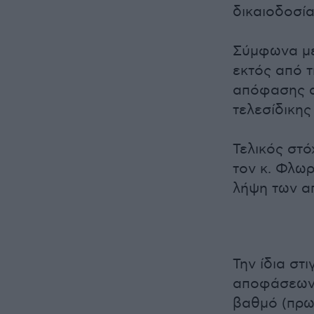
δικαιοδοσία
Σύμφωνα με
εκτός από τ
απόφασης α
τελεσίδικης
Τελικός στ
τον κ. Φλωρ
λήψη των α
Την ίδια στ
αποφάσεων 
βαθμό (πρω