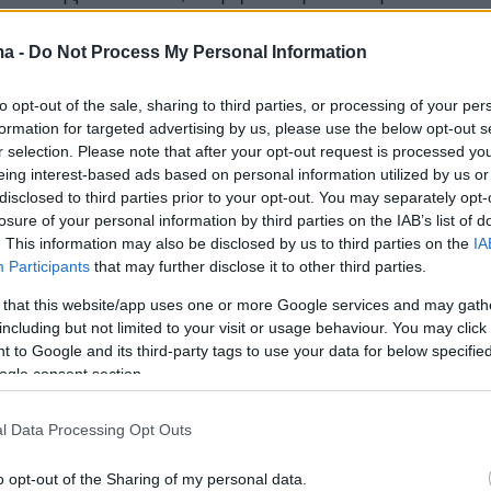
η του ΚΠολΔ, από τον ερχόμενο Σεπτέμβριο ο
α δημοσιεύονται πλέον από τους
ma -
Do Not Process My Personal Information
ράφους μέσα σε διάστημα από 2 έως 7
to opt-out of the sale, sharing to third parties, or processing of your per
 σήμερα απαιτούνται 300 ημέρες.
formation for targeted advertising by us, please use the below opt-out s
r selection. Please note that after your opt-out request is processed y
eing interest-based ads based on personal information utilized by us or
disclosed to third parties prior to your opt-out. You may separately opt-
τέλο του ΚΠολΔ, η εφαρμογή του οποίου θα
losure of your personal information by third parties on the IAB’s list of
 το νέο δικαστικό έτος, δηλαδή από 16
. This information may also be disclosed by us to third parties on the
IA
Participants
that may further disclose it to other third parties.
 του 2025, αφορά τη συντριπτική πλειονότητα
εων που απασχολούν τα δικαστήρια, όπως
 that this website/app uses one or more Google services and may gath
including but not limited to your visit or usage behaviour. You may click 
ομικές διαφορές, αποζημιώσεις,
 to Google and its third-party tags to use your data for below specifi
μοί, διαζύγια, οικογενειακές διαφορές
ogle consent section.
 κληρονομικά, διαθήκες κ.λπ.
l Data Processing Opt Outs
με την Ευρώπη
o opt-out of the Sharing of my personal data.