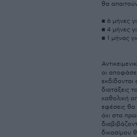
θα απαιτούν
■ 6 μήνες γ
■ 4 μήνες γ
■ 1 μήνας γ
Αντικειμενι
οι αποφάσε
εκδίδονται 
διατάξεις τ
καθολική α
εφέσεις θα 
όχι στα πρω
διαβιβάζοντ
δικασίμου θ