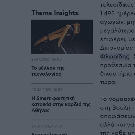
τελεσίδικες
Thema Insights
1.492 ημέρε
αγωγών
,
μη
μεγαλύτερ
επιφέρει, μ
Δικονομίας
Φλωρίδης
.
27.07.2026, 06:00
προθεσμία 
Το μέλλον της
δικαστήρια 
τεχνολογίας
τώρα.
03.08.2026, 10:56
Η Smart φοιτητική
Το
νομοσχέ
κατοικία στην καρδιά της
στη Βουλή 
Αθήνας
αποφάσεων ν
αλλά και να
26.07.2026, 09:54
της κάθε υ