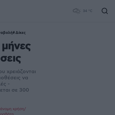
34
°C
ναβολή
Δίκες
 μήνες
σεις
ου χρειάζονται
ποθέσεις να
ές -
εται σε 300
ράνομη χρήση/
παραβάτη