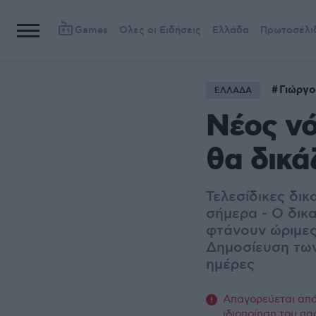
Games
Όλες οι Ειδήσεις
Ελλάδα
Πρωτοσέλι
Γιώργο
ΕΛΛΑΔΑ
Νέος νό
θα δικά
Τελεσίδικες δικ
σήμερα - Ο δικ
φτάνουν ώριμες
Δημοσίευση των
ημέρες
Απαγορεύεται από 
ιδιοποίηση του πα