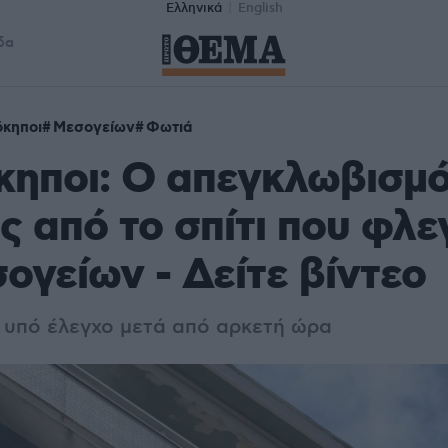
Ελληνικά
English
δα
κηποι
Μεσογείων
Φωτιά
ηποι: Ο απεγκλωβισμό
ς από το σπίτι που φλ
ογείων - Δείτε βίντεο
 υπό έλεγχο μετά από αρκετή ώρα