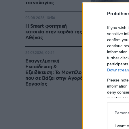
τεχνολογίας
Protothe
03.08.2026, 10:56
Η Smart φοιτητική
If you wish 
κατοικία στην καρδιά της
sensitive in
Αθήνας
confirm you
continue se
information 
26.07.2026, 09:54
further disc
Επαγγελματική
participants
Εκπαίδευση &
Downstream 
Εξειδίκευση: Το Mοντέλο
που σε Bάζει στην Aγορά
Please note
Eργασίας
information 
deny consent
in below Go
Persona
I want t