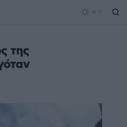
32
°C
ς της
εγόταν