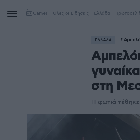
Games
Όλες οι Ειδήσεις
Ελλάδα
Πρωτοσέλι
Αμπελό
ΕΛΛΑΔΑ
Αμπελόκ
γυναίκα
στη Μεσ
Η φωτιά τέθηκε