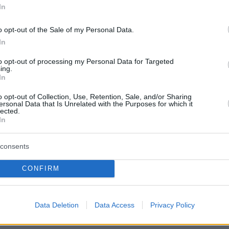
In
o opt-out of the Sale of my Personal Data.
In
to opt-out of processing my Personal Data for Targeted
ing.
In
o opt-out of Collection, Use, Retention, Sale, and/or Sharing
ersonal Data that Is Unrelated with the Purposes for which it
lected.
In
consents
ότερα, η φωτιά τέθηκε υπό μερικό έλεγχο με τ
CONFIRM
ζητούν τα αίτια που προκάλεσαν τη φωτιά η
πίσω της μόνο υλικές ζημιές.
Data Deletion
Data Access
Privacy Policy
: