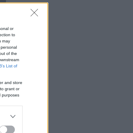
sonal or
ection to
ou may
 personal
out of the
 downstream
B’s List of
er and store
to grant or
ed purposes