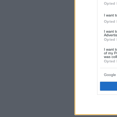
Opted 
I want t
Opted 
I want 
Advertis
Opted 
I want t
of my P
was col
Opted 
Google 
Λίγη ώρα αργ
αρχές να ανα
οποία άφησε 
Δείτε εικόνες