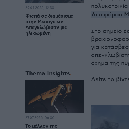
πολυκατοικία
29.04.2025, 12:30
Λεωφόρου Μ
Φωτιά σε διαμέρισμα
στην Μεσογείων -
Απεγκλώβισαν μία
Στο σημείο έ
ηλικιωμένη
βραχιονοφόρο
για κατάσβεση
απεγκλωβίστη
όχημα της πυ
Thema Insights
Δείτε το βίντ
27.07.2026, 06:00
Το μέλλον της