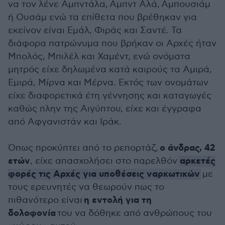
να τον λένε Αμπντάλα, Αμπντ Αλά, Αμπουσιάμ
ή Ουσάμ ενώ τα επίθετα που βρέθηκαν για
εκείνον είναι Εμάλ, Φιράς και Σαντέ. Τα
διάφορα πατρώνυμα που βρήκαν οι Αρχές ήταν
Μπολός, Μπιλέλ και Χαμέντ, ενώ ονόματα
μητρός είχε δηλωμένα κατά καιρούς τα Αμιρά,
Εμιρά, Μίρνα και Μέρνα. Εκτός των ονομάτων
είχε διαφορετικά έτη γέννησης και καταγωγές
καθώς πλην της Αιγύπτου, είχε και έγγραφα
από Αφγανιστάν και Ιράκ.
ο άνδρας, 42
Όπως προκύπτει από το ρεπορτάζ,
ετών
αρκετές
, είχε απασχολήσει στο παρελθόν
φορές τις Αρχές για υποθέσεις ναρκωτικών
με
τους ερευνητές να θεωρούν πως το
η εντολή για τη
πιθανότερο είναι
δολοφονία
του να δόθηκε από ανθρώπους του