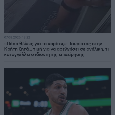
07.08.2026, 18:22
«Πόσα θέλεις για το κορίτσι;»: Τουρίστας στην
Κρήτη ζητά... τιμή για να ασελγήσει σε ανήλικη, τι
καταγγέλλει ο ιδιοκτήτης επιχείρησης