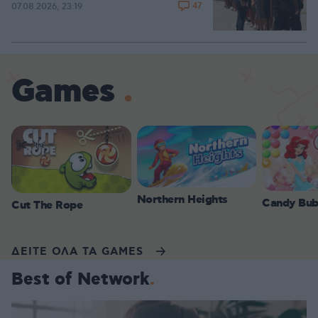
47
07.08.2026, 23:19
Games
Northern Heights
Candy Bub
Cut The Rope
ΔΕΙΤΕ ΟΛΑ ΤΑ GAMES
Best of Network