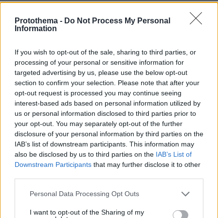
03.08.2026, 10:56
Η Smart φοιτητική κατοικία στην καρδιά της Αθήνας
Protothema -
Do Not Process My Personal
Information
26.07.2026, 09:54
If you wish to opt-out of the sale, sharing to third parties, or
Επαγγελματική Εκπαίδευση & Εξειδίκευση: Το Mοντέλο που
processing of your personal or sensitive information for
σε Bάζει στην Aγορά Eργασίας
targeted advertising by us, please use the below opt-out
section to confirm your selection. Please note that after your
ΣΧΟΛΙΑ
(438)
opt-out request is processed you may continue seeing
interest-based ads based on personal information utilized by
ΠΡΟΣΘΗΚΗ ΣΧΟΛΙΟΥ
us or personal information disclosed to third parties prior to
your opt-out. You may separately opt-out of the further
disclosure of your personal information by third parties on the
IAB’s list of downstream participants. This information may
😭😭
also be disclosed by us to third parties on the
IAB’s List of
22.04.2025, 16:39
Downstream Participants
that may further disclose it to other
Eiifcjjrt
third parties.
ΑΠΑΝΤΗΣΗ
Please note that this website/app uses one or more Google
Personal Data Processing Opt Outs
services and may gather and store information including but
not limited to your visit or usage behaviour. You may click to
I want to opt-out of the Sharing of my
Αν πραγματικά