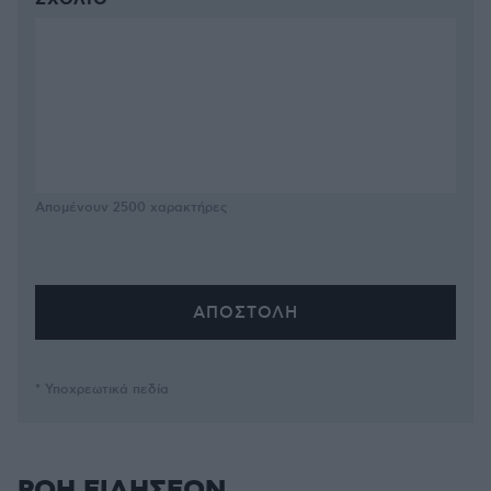
ΣΧΌΛΙΟ *
Απομένουν
2500
χαρακτήρες
* Υποχρεωτικά πεδία