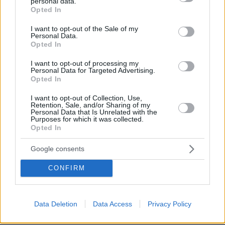
personal data.
grant or deny consent to Google and its third-party tags to
20.04.2025, 17:52
Opted In
use your data for below specified purposes in below Google
Θέλαν θα τους είχαν μαζέψει όλους αυτούς να τους
consent section.
I want to opt-out of the Sale of my
στείλουν από εκεί που ήρθαν αλλά βλέπεις βολεύει η
Personal Data.
κοινωνία να ζει μες το φόβο
Opted In
ΑΠΑΝΤΗΣΗ
I want to opt-out of processing my
Personal Data for Targeted Advertising.
Opted In
Louis
20.04.2025, 09:09
I want to opt-out of Collection, Use,
Retention, Sale, and/or Sharing of my
Στην moussaka country ή χώρα της φαιδράς
Personal Data that Is Unrelated with the
πορτοκαλέας, όλα αυτά είναι συνηθισμένα. Ευτυχώς
Purposes for which it was collected.
Opted In
που αυτός ο "κακόμοιρος" "συμπαθεστατος"
"παράτυπος μετανάστης" κατά την εκδημία του, δεν
Google consents
συμπαρέσυρε και κάποιον μεροκαματιάρη Έλληνα.
Θα ήμασταν τυχεροί αν κατά αυτό το συμβάν είχε και
CONFIRM
κάποιο θύμα από την οικονομική πολιτική elite αλήτ.
γιατί τότε τα μέτρα που θα παίρνανε θα ήταν να
σκληρά, άμεσα κλπ
Data Deletion
Data Access
Privacy Policy
ΑΠΑΝΤΗΣΗ