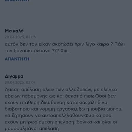
ΑΠΑΝΤΗΣΗ
Μα καλά
20.04.2025, 03:06
αυτόν δεν τον είχαν σκοτώσει πριν λίγο καιρό ? Πάλι
τον ξανασκοτώσανε ??? Χικ...
ΑΠΑΝΤΗΣΗ
Διγαμμα
20.04.2025, 03:04
Άμεση απέλαση ολων των αλλοδαπών, με ελεγχο
αδειων παραμονης ως και δεκατιά πισω.Οσοι δεν
εχουν σταθερη διευθυνση κατοικιας,αληθινο
διαβατηριο και νομιμη εργασια,εξω η ισοβια ωσπου
να ζητησουν να αυτοαπελλλαθουν.Φυσικα οσοι
εχουν μητρωο,αμεση απελαση.Ιδανικα και ολοι οι
μουσουλμάνοι απελαση.