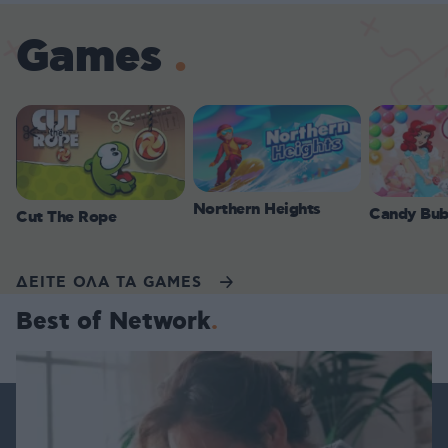
Games
Northern Heights
Candy Bub
Cut The Rope
ΔΕΙΤΕ ΟΛΑ ΤΑ GAMES
Best of Network