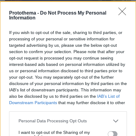
Protothema -
Do Not Process My Personal
07.03.2025, 06:43
Information
Τρεις άνδρες χωρίς τις αισθήσεις τους μετά από τροχαίο στη
Σπάρτη
If you wish to opt-out of the sale, sharing to third parties, or
processing of your personal or sensitive information for
targeted advertising by us, please use the below opt-out
Thema Insights
section to confirm your selection. Please note that after your
opt-out request is processed you may continue seeing
interest-based ads based on personal information utilized by
us or personal information disclosed to third parties prior to
your opt-out. You may separately opt-out of the further
disclosure of your personal information by third parties on the
IAB’s list of downstream participants. This information may
also be disclosed by us to third parties on the
IAB’s List of
Downstream Participants
that may further disclose it to other
third parties.
Please note that this website/app uses one or more Google
Personal Data Processing Opt Outs
services and may gather and store information including but
not limited to your visit or usage behaviour. You may click to
I want to opt-out of the Sharing of my