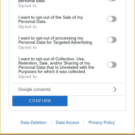
personal data.
grant or deny consent to Google and its third-party tags to
Opted In
use your data for below specified purposes in below Google
consent section.
I want to opt-out of the Sale of my
Personal Data.
Opted In
I want to opt-out of processing my
Personal Data for Targeted Advertising.
Opted In
03.08.2026, 11:06
Κάτι αλλάζει στον χάρτη της πανεπιστημιακής εκπαίδευσης
I want to opt-out of Collection, Use,
στην Ελλάδα
Retention, Sale, and/or Sharing of my
Personal Data that Is Unrelated with the
Purposes for which it was collected.
Opted In
30.07.2026, 15:25
Εθνική Τράπεζα: Η κορυφαία επιλογή για τη χρηματοδότηση
μεγάλων έργων
Google consents
CONFIRM
29.07.2026, 09:39
Διασκεδάζουμε υπεύθυνα, επιστρέφουμε με ασφάλεια
Data Deletion
Data Access
Privacy Policy
ΡΟΗ ΕΙΔΗΣΕΩΝ