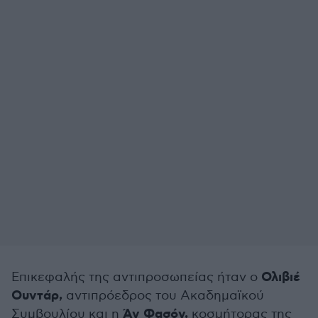
Ολιβιέ
Επικεφαλής της αντιπροσωπείας ήταν ο
Ουντάρ,
αντιπρόεδρος του Ακαδημαϊκού
Άν Φασόν,
Συμβουλίου και η
κοσμήτορας της