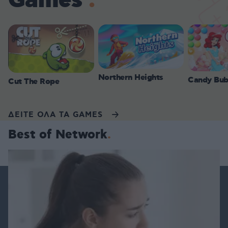
Games
Northern Heights
Candy Bub
Cut The Rope
ΔΕΙΤΕ ΟΛΑ ΤΑ GAMES
Best of Network