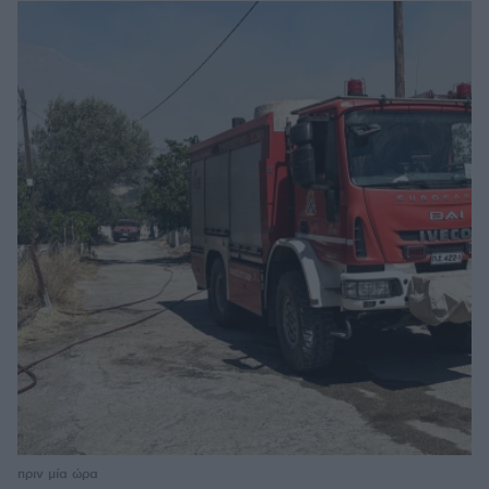
πριν μία ώρα