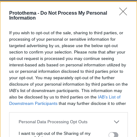
Συνδικαλιστής ψαράς που αποχώρησε από την Ελπίδα
της Καρυστιανού, της ζητά να τον προστατέψει:
Protothema -
Do Not Process My Personal
Καταγγέλλει μεθοδευμένη σπίλωση από μέλη του
Information
κόμματος
πριν 45 λεπτά
If you wish to opt-out of the sale, sharing to third parties, or
Νόμιζε πως έμπαινε στην περιεμμηνόπαυση, αλλά η
processing of your personal or sensitive information for
απώλεια βάρους και ο πόνος ήταν ενδείξεις καρκίνου
targeted advertising by us, please use the below opt-out
section to confirm your selection. Please note that after your
πριν 45 λεπτά
opt-out request is processed you may continue seeing
Το τσίπουρο θέλει παρέα και αυτούς τους 9 μεζέδες
interest-based ads based on personal information utilized by
us or personal information disclosed to third parties prior to
ΔΕΙΤΕ ΟΛΕΣ ΤΙΣ ΕΙΔΗΣΕΙΣ
your opt-out. You may separately opt-out of the further
disclosure of your personal information by third parties on the
IAB’s list of downstream participants. This information may
also be disclosed by us to third parties on the
IAB’s List of
Downstream Participants
that may further disclose it to other
ΤΑ ΠΙΟ ΔΗΜΟΦΙΛΗ
third parties.
Please note that this website/app uses one or more Google
Personal Data Processing Opt Outs
services and may gather and store information including but
not limited to your visit or usage behaviour. You may click to
I want to opt-out of the Sharing of my