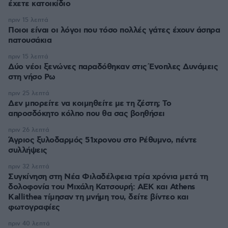
έχετε κατοικίδιο
πριν 15 λεπτά
Ποιοι είναι οι λόγοι που τόσο πολλές γάτες έχουν άσπρα
πατουσάκια
πριν 15 λεπτά
Δύο νέοι ξενώνες παραδόθηκαν στις Ένοπλες Δυνάμεις
στη νήσο Ρω
πριν 25 λεπτά
Δεν μπορείτε να κοιμηθείτε με τη ζέστη; Το
απροσδόκητο κόλπο που θα σας βοηθήσει
πριν 26 λεπτά
Άγριος ξυλοδαρμός 51χρονου στο Ρέθυμνο, πέντε
συλλήψεις
πριν 32 λεπτά
Συγκίνηση στη Νέα Φιλαδέλφεια τρία χρόνια μετά τη
δολοφονία του Μιχάλη Κατσουρή: ΑΕΚ και Athens
Kallithea τίμησαν τη μνήμη του, δείτε βίντεο και
φωτογραφίες
πριν 40 λεπτά