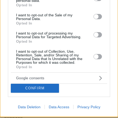
personal data.
grant or deny consent to Google and its third-party tags to
Opted In
use your data for below specified purposes in below Google
consent section.
I want to opt-out of the Sale of my
Personal Data.
Opted In
I want to opt-out of processing my
Personal Data for Targeted Advertising.
Opted In
I want to opt-out of Collection, Use,
Retention, Sale, and/or Sharing of my
Personal Data that Is Unrelated with the
Purposes for which it was collected.
Opted In
Google consents
CONFIRM
08.08.2026, 18:08
Μυστήριο 3.500 ετών στη Σαντορίνη: Ο 15χρονος
που δεν πρόλαβε να ξεφύγει από το τσουνάμι
Data Deletion
Data Access
Privacy Policy
μπορεί ν' αλλάξει τη χρονολογία της μεγάλης