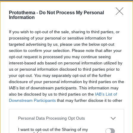
• Να αποφύγουν τη διέλευση κάτω από μεγάλα
Protothema -
Do Not Process My Personal
δέντρα, κάτω από αναρτημένες πινακίδες και
Information
γενικά από περιοχές, όπου ελαφρά αντικείμενα
(π.χ. γλάστρες, σπασμένα τζάμια κλπ.) μπορεί
If you wish to opt-out of the sale, sharing to third parties, or
να αποκολληθούν και να πέσουν στο έδαφος
processing of your personal or sensitive information for
targeted advertising by us, please use the below opt-out
(π.χ. κάτω από μπαλκόνια).
section to confirm your selection. Please note that after your
opt-out request is processed you may continue seeing
• Να ακολουθούν πιστά τις οδηγίες των κατά
interest-based ads based on personal information utilized by
τόπους αρμοδίων φορέων, όπως Τροχαία κλπ.
us or personal information disclosed to third parties prior to
your opt-out. You may separately opt-out of the further
disclosure of your personal information by third parties on the
Για πληροφορίες και ανακοινώσεις σχετικά με
IAB’s list of downstream participants. This information may
την επικρατούσα κατάσταση και την βατότητα
also be disclosed by us to third parties on the
IAB’s List of
του οδικού δικτύου λόγω εισροής πλημμυρικών
Downstream Participants
that may further disclose it to other
third parties.
υδάτων σε αυτό, οι πολίτες μπορούν να
επισκεφθούν την ιστοσελίδα της ΕΛ.ΑΣ.
Please note that this website/app uses one or more Google
Personal Data Processing Opt Outs
www.astynomia.gr.
services and may gather and store information including but
not limited to your visit or usage behaviour. You may click to
I want to opt-out of the Sharing of my