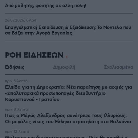
Από μαθητής, φοιτητής σε άλλη πόλη!
26.07.2026, 09:54
Επαγγελματική Εκπαίδευση & Εξειδίκευση: Το Mοντέλο που
σε Bάζει στην Aγορά Eργασίας
ΡΟΗ ΕΙΔΗΣΕΩΝ
Ειδήσεις
Δημοφιλή
Σχολιασμένα
πριν 5 λεπτά
Ελπίδα για τη Δημοκρατία: Νέα παραίτηση με αιχμές για
«απολυταρχικά προσωποπαγές διευθυντήριο
Καρυστιανού - Γρατσία»
πριν 8 λεπτά
Πώς ο Μέγας Αλέξανδρος συνέτριψε τους Ιλλυριούς:
Οι μεγάλες νίκες του Έλληνα στρατηλάτη στα Βαλκάνια
πριν 12 λεπτά
Θάλασσα για δισεκατομμυριούχους: Πώς θα κινηθεί η