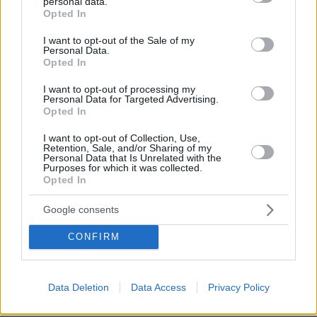
personal data.
grant or deny consent to Google and its third-party tags to
Για περισσότερες πληροφορίες και οδηγίες
Opted In
use your data for below specified purposes in below Google
αυτοπροστασίας από τα έντονα καιρικά
consent section.
I want to opt-out of the Sale of my
φαινόμενα, οι πολίτες μπορούν να
Personal Data.
Opted In
επισκεφθούν την ιστοσελίδα της Γενικής
Γραμματείας Πολιτικής Προστασίας στην
I want to opt-out of processing my
Personal Data for Targeted Advertising.
ηλεκτρονική διεύθυνση civilprotection.gov.gr
Opted In
I want to opt-out of Collection, Use,
Retention, Sale, and/or Sharing of my
Personal Data that Is Unrelated with the
Ειδήσεις σήμερα:
Purposes for which it was collected.
Opted In
Ηχηρή παρέμβαση Ντράγκι για την ευρωπαϊκή
Google consents
οικονομία: Ξεχάστε τις ΗΠΑ, η Ευρώπη έχει
επιβάλει δασμούς στον εαυτό της
CONFIRM
Σεισμολόγοι: Οι κάτοικοι της Σαντορίνης
Data Deletion
Data Access
Privacy Policy
πρέπει να συνηθίσουν τη σεισμική
δραστηριότητα, μπορεί να κρατήσει μήνες