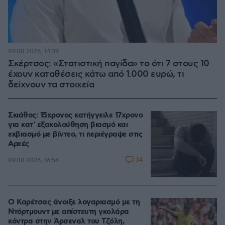
09.08.2026, 14:39
Σκέρτσος: «Στατιστική παγίδα» το ότι 7 στους 10
έχουν καταθέσεις κάτω από 1.000 ευρώ, τι
δείχνουν τα στοιχεία
Σκιάθος: 15χρονος κατήγγειλε 17χρονο
για κατ' εξακολούθηση βιασμό και
εκβιασμό με βίντεο, τι περιέγραψε στις
Αρχές
34
09.08.2026, 16:54
Ο Καρέτσας άνοιξε λογαριασμό με τη
Ντόρτμουντ με απίστευτη γκολάρα
κόντρα στην Άρσεναλ του Τζόλη,