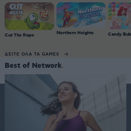
Northern Heights
Candy Bub
Cut The Rope
ΔΕΙΤΕ ΟΛΑ ΤΑ GAMES
Best of Network