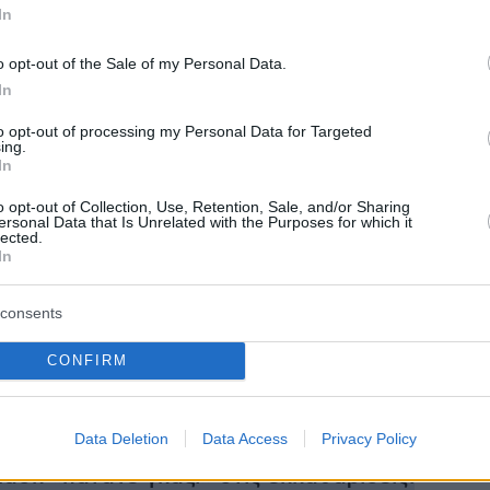
 οποία διήρκεσε περίπου 4 ώρες, διαβάστηκαν
In
εις των μαρτύρων ενώ δια ζώσης κατέθεσαν
o opt-out of the Sale of my Personal Data.
ικοί.
In
 τους παθόντες δεν παρέστη για υποστήριξη
to opt-out of processing my Personal Data for Targeted
ing.
ρίας ωστόσο υπό το βάρος των αποδεικτικών
In
ο 48χρονος καταδικάστηκε ενώ καταδικαστική
o opt-out of Collection, Use, Retention, Sale, and/or Sharing
εισαγγελική πρόταση.
ersonal Data that Is Unrelated with the Purposes for which it
lected.
In
ήμερα:
consents
μείο Παίδων 4χρονη με εκτεταμένα
CONFIRM
- Ήταν αβοήθητη για μέρες, συνελήφθη η
Data Deletion
Data Access
Privacy Policy
ασκ «πατάνε γκάζι» στις εκκαθαρίσεις: