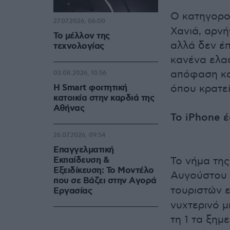
Ο κατηγορ
27.07.2026, 06:00
Χανιά, αρνή
Το μέλλον της
αλλά δεν έπ
τεχνολογίας
κανένα ελα
απόφαση κα
03.08.2026, 10:56
Η Smart φοιτητική
όπου κρατεί
κατοικία στην καρδιά της
Αθήνας
Το iPhone έ
26.07.2026, 09:54
Επαγγελματική
Εκπαίδευση &
Το νήμα της
Εξειδίκευση: Το Mοντέλο
Αυγούστου 
που σε Bάζει στην Aγορά
τουριστών ε
Eργασίας
νυχτερινό μ
τη 1 τα ξημ