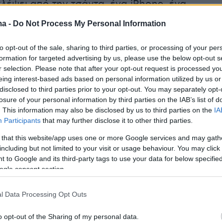
κλέψει από την τσάντα, ένα iPhone, ένα
αι ένα ρολόι αξίας
500 ευρω
.
ma -
Do Not Process My Personal Information
η του άλλου
iPhone,
το οποίο είχε η κοπέλα
to opt-out of the sale, sharing to third parties, or processing of your per
formation for targeted advertising by us, please use the below opt-out s
ενεργοποιήθηκε η εφαρμογή εντοπισμού και σ
r selection. Please note that after your opt-out request is processed y
είο το ζευγάρι εντόπισε τον κατηγορούμενο
eing interest-based ads based on personal information utilized by us or
αν άλλο συνεργό του να κρατούν το τηλέφωνο
disclosed to third parties prior to your opt-out. You may separately opt-
losure of your personal information by third parties on the IAB’s list of
έχεια βρέθηκε πάνω τους και το ρολόι.
. This information may also be disclosed by us to third parties on the
IA
Participants
that may further disclose it to other third parties.
λύφθηκε στη συνέχεια από την αστυνομική
 that this website/app uses one or more Google services and may gath
, ο 48χρονος είχε πάρει μέρος και σε
including but not limited to your visit or usage behaviour. You may click 
σμό Σουηδέζας τουρίστριας λίγες μέρες πριν,
 to Google and its third-party tags to use your data for below specifi
ogle consent section.
ούστου, λίγο πριν τη 1 τα ξημερώματα, πάλι
α του Πλατανιά.
l Data Processing Opt Outs
o opt-out of the Sharing of my personal data.