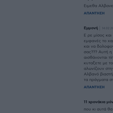
Ειμεθα Αλβανε
ΑΠΑΝΤΗΣΗ
Εμμονή
14.02.2
Ε ρε μίσος και
εμφανές το χαμ
και να δολοφο
σας??? Αυτή η 
αισθάνονται τί
κυταξετε με το
αλωνίζουν στη
Αλβανό βιαστή 
τα πράγματα σ
ΑΠΑΝΤΗΣΗ
11 χρονάκια μό
που κι αυτά θα