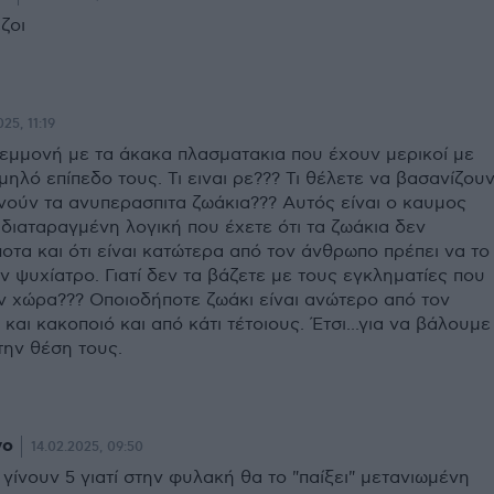
ζοι
025, 11:19
 εμμονή με τα άκακα πλασματακια που έχουν μερικοί με
ηλό επίπεδο τους. Τι ειναι ρε??? Τι θέλετε να βασανίζου
νούν τα ανυπερασπιτα ζωάκια??? Αυτός είναι ο καυμος
διαταραγμένη λογική που έχετε ότι τα ζωάκια δεν
ποτα και ότι είναι κατώτερα από τον άνθρωπο πρέπει να το
ν ψυχίατρο. Γιατί δεν τα βάζετε με τους εγκληματίες που
ν χώρα??? Οποιοδήποτε ζωάκι είναι ανώτερο από τον
και κακοποιό και από κάτι τέτοιους. Έτσι...για να βάλουμε
την θέση τους.
νο
14.02.2025, 09:50
 γίνουν 5 γιατί στην φυλακή θα το "παίξει" μετανιωμένη