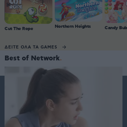
Northern Heights
Candy Bub
Cut The Rope
ΔΕΙΤΕ ΟΛΑ ΤΑ GAMES
Best of Network