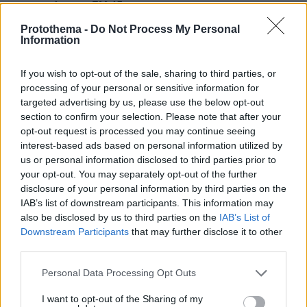
ρομποτικής στην Ελλάδα
Protothema -
Do Not Process My Personal
06.08.2026, 10:52
Information
Από μαθητής, φοιτητής σε άλλη πόλη!
If you wish to opt-out of the sale, sharing to third parties, or
processing of your personal or sensitive information for
26.07.2026, 09:54
targeted advertising by us, please use the below opt-out
Επαγγελματική Εκπαίδευση & Εξειδίκευση: Το Mοντέλο που
σε Bάζει στην Aγορά Eργασίας
section to confirm your selection. Please note that after your
opt-out request is processed you may continue seeing
interest-based ads based on personal information utilized by
us or personal information disclosed to third parties prior to
ΡΟΗ ΕΙΔΗΣΕΩΝ
your opt-out. You may separately opt-out of the further
disclosure of your personal information by third parties on the
Ειδήσεις
Δημοφιλή
Σχολιασμένα
IAB’s list of downstream participants. This information may
also be disclosed by us to third parties on the
IAB’s List of
πριν 14 λεπτά
Downstream Participants
that may further disclose it to other
Η Ισπανία έλεγξε περίπου 200 αφίξεις ταξιδιωτών από
third parties.
την Ιταλία εν μέσω της διαμάχης για τη Σένγκεν
Please note that this website/app uses one or more Google
πριν 16 λεπτά
Personal Data Processing Opt Outs
Το αγαπημένο τρόφιμο που περιέχει 45 φορές
services and may gather and store information including but
περισσότερα μικροπλαστικά από ένα πλαστικό μπουκάλι
not limited to your visit or usage behaviour. You may click to
I want to opt-out of the Sharing of my