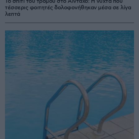
Το σπίτι του τρόμου στο Άινταχο: Η νύχτα που
τέσσερις φοιτητές δολοφονήθηκαν μέσα σε λίγα
λεπτά