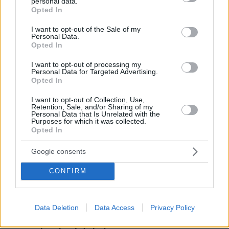
personal data.
grant or deny consent to Google and its third-party tags to
Opted In
πριν 17 λεπτά
use your data for below specified purposes in below Google
Falcon 9 «καρφώθηκε» στη Σελήνη με 8.700 χλμ./ώρα,
consent section.
I want to opt-out of the Sale of my
το απρόσμενο «δώρο» στους επιστήμονες
Personal Data.
Opted In
πριν 17 λεπτά
Απώλεια κολλαγόνου: Τα πέντε πρώιμα σημάδια που θα
I want to opt-out of processing my
παρατηρήσετε στην επιδερμίδα σας
Personal Data for Targeted Advertising.
Opted In
πριν 17 λεπτά
Φάβα: Πώς να τη μαγειρέψετε νόστιμη και βελούδινη –
I want to opt-out of Collection, Use,
Ο πλήρης οδηγός
Retention, Sale, and/or Sharing of my
Personal Data that Is Unrelated with the
Purposes for which it was collected.
πριν 27 λεπτά
Opted In
10 στάσεις στην ακτογραμμή της Πελοποννήσου για τις
βουτιές του καλοκαιριού
Google consents
πριν 30 λεπτά
Πέθανε κτηνοτρόφος στη Λέσβο μετά τη θανάτωση του
CONFIRM
κοπαδιού του λόγω αφθώδους πυρετού
πριν 31 λεπτά
Η Νικόλ Κίντμαν ανέβασε φωτογραφίες από τα
Data Deletion
Data Access
Privacy Policy
παρασκήνια του «Practical Magic 2» λίγο πριν από την
πολυαναμενόμενη πρεμιέρα