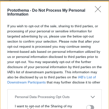
εκδηλώσεις για την 28η Οκτωβρίου στο
Περιστέρι
Protothema -
Do Not Process My Personal
Information
Γαλλία: 24χρονος αυτοκτόνησε μετά από
If you wish to opt-out of the sale, sharing to third parties, or
αποτυχημένη επέμβαση για μούσια στην
processing of your personal or sensitive information for
Κωνσταντινούπολη
targeted advertising by us, please use the below opt-out
section to confirm your selection. Please note that after your
Φλώρινα: Ελεύθερος ο 53χρονος ξενοδόχος -
opt-out request is processed you may continue seeing
interest-based ads based on personal information utilized by
Συνεχίζεται η έρευνα με εντολή εισαγγελέα
us or personal information disclosed to third parties prior to
your opt-out. You may separately opt-out of the further
disclosure of your personal information by third parties on the
protothema.gr στο Google News
Ακολουθήστε το
IAB’s list of downstream participants. This information may
και μάθετε πρώτοι όλες τις ειδήσεις
also be disclosed by us to third parties on the
IAB’s List of
Downstream Participants
that may further disclose it to other
Ειδήσεις
Δείτε όλες τις τελευταίες
από την Ελλάδα
third parties.
και τον Κόσμο, τη στιγμή που συμβαίνουν, στο
Please note that this website/app uses one or more Google
Personal Data Processing Opt Outs
Protothema.gr
services and may gather and store information including but
not limited to your visit or usage behaviour. You may click to
I want to opt-out of the Sharing of my