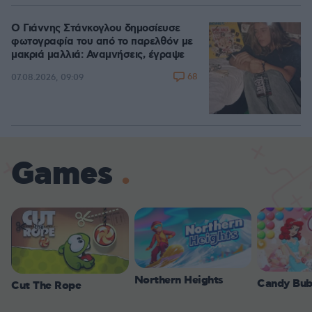
Ο Γιάννης Στάνκογλου δημοσίευσε
φωτογραφία του από το παρελθόν με
μακριά μαλλιά: Αναμνήσεις, έγραψε
68
07.08.2026, 09:09
Games
Northern Heights
Candy Bub
Cut The Rope