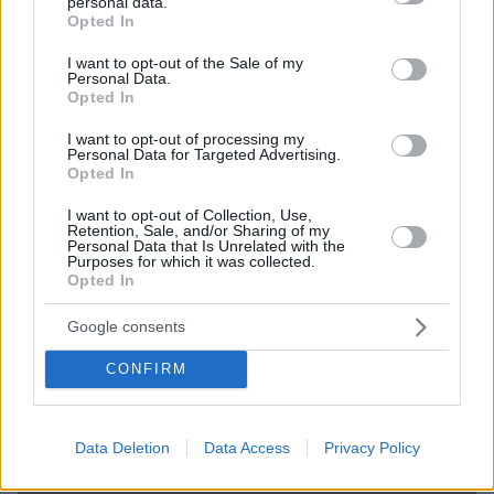
personal data.
Σχετικά Άρθρα
grant or deny consent to Google and its third-party tags to
Opted In
use your data for below specified purposes in below Google
consent section.
I want to opt-out of the Sale of my
Personal Data.
Opted In
I want to opt-out of processing my
Personal Data for Targeted Advertising.
Opted In
I want to opt-out of Collection, Use,
Retention, Sale, and/or Sharing of my
Personal Data that Is Unrelated with the
Purposes for which it was collected.
Opted In
Google consents
CONFIRM
Data Deletion
Data Access
Privacy Policy