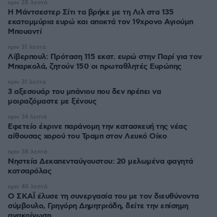
πριν 28 λεπτά
Η Μάντσεστερ Σίτι τα βρήκε με τη Λιλ στα 135
εκατομμύρια ευρώ και αποκτά τον 19χρονο Αγιούμπ
Μπουαντί
πριν 31 λεπτά
Λίβερπουλ: Πρόταση 115 εκατ. ευρώ στην Παρί για τον
Μπαρκολά, ζητούν 150 οι πρωταθλητές Ευρώπης
πριν 31 λεπτά
3 αξεσουάρ του μπάνιου που δεν πρέπει να
μοιραζόμαστε με ξένους
πριν 34 λεπτά
Εφετείο έκρινε παράνομη την κατασκευή της νέας
αίθουσας χορού του Τραμπ στον Λευκό Οίκο
πριν 38 λεπτά
Νηστεία Δεκαπενταύγουστου: 20 μελωμένα φαγητά
κατσαρόλας
πριν 40 λεπτά
Ο ΣΚΑΪ έλυσε τη συνεργασία του με τον διευθύνοντα
σύμβουλο, Γρηγόρη Δημητριάδη, δείτε την επίσημη
ανακοίνωση