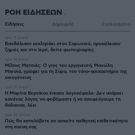
ΡΟΗ ΕΙΔΗΣΕΩΝ
Ειδήσεις
Δημοφιλή
Σχολιασμένα
πριν 11 λεπτά
Βανδάλισαν εκκλησάκι στον Σαρωνικό, προκάλεσαν
ζημιές και στο Ιερό, δείτε φωτογραφίες
πριν 14 λεπτά
Μίλτος Μητσιάς: Ο γιος του ερμηνευτή, Μανώλη
Μητσιά, γράφει για τη Σύρο, τον τόπο-ησυχαστήριο της
οικογένειας
πριν 15 λεπτά
Η Μαρίνα Βερνίκου έπιασε λαγοκέφαλο: Δεν υπάρχει
κανένας λόγος να φοβόμαστε ή να αποφεύγουμε τη
θάλασσα, λέει
πριν 28 λεπτά
Πώς θα καταλάβετε αν ασκείτε παθητική επιθετικότητα
στη σχέση σας