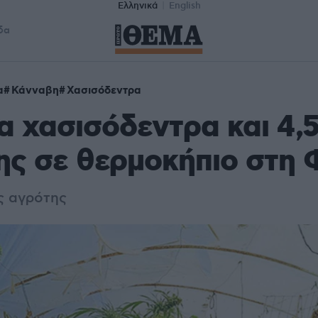
Ελληνικά
English
δα
α
Κάνναβη
Χασισόδεντρα
α χασισόδεντρα και 4,5
ης σε θερμοκήπιο στη 
ς αγρότης