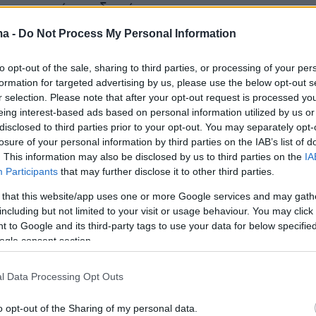
με σκοπό την διακίνηση.
ma -
Do Not Process My Personal Information
ήμερα:
to opt-out of the sale, sharing to third parties, or processing of your per
formation for targeted advertising by us, please use the below opt-out s
άρρωστος, δεν θέλει να πάει σχολείο», λέει ο
r selection. Please note that after your opt-out request is processed y
υ κατήγγειλε τον βιασμό του 5χρονου γιου
eing interest-based ads based on personal information utilized by us or
disclosed to third parties prior to your opt-out. You may separately opt-
νομηλίκους του
losure of your personal information by third parties on the IAB’s list of
. This information may also be disclosed by us to third parties on the
IA
«χτύπησε» στο κέντρο της Βηρυτού - Στόχος
Participants
that may further disclose it to other third parties.
μεναν «Αδελφοί Μουσουλμάνοι», τρεις νεκροί
 that this website/app uses one or more Google services and may gath
including but not limited to your visit or usage behaviour. You may click 
 to Google and its third-party tags to use your data for below specifi
μαΐδα το χρυσό δελτίο των 18,6 εκατ. ευρώ
ogle consent section.
l Data Processing Opt Outs
protothema.gr στο Google News
o opt-out of the Sharing of my personal data.
το
και μάθετε πρώτοι