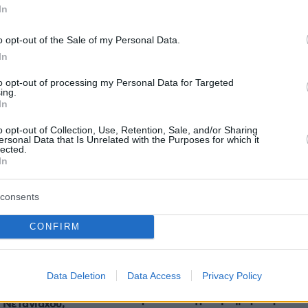
εις
In
Ειδήσεις
o opt-out of the Sale of my Personal Data.
 τελευταίες
από την Ελλάδα και τον Κόσμο, τη
Protothema.gr
μβαίνουν, στο
In
to opt-out of processing my Personal Data for Targeted
ing.
In
Ειδήσεις
Δημοφιλή
Σχολιασμέν
ΗΣΕΩΝ
o opt-out of Collection, Use, Retention, Sale, and/or Sharing
ersonal Data that Is Unrelated with the Purposes for which it
lected.
Εξερευνώντας την πόλη και τα
In
 που κάνουμε και
χωριά του
υγεία του σκύλου
πριν 37 λεπτά
consents
Απαγόρευση κυκλοφορίας σε
δασικές περιοχές της Χαλκιδικής
CONFIRM
λόγω υψηλού κινδύνου εκδήλωσης
άκρυσε όταν είδε
πυρκαγιάς
ον «μυστικό» γάμο
ία
πριν 42 λεπτά
Data Deletion
Data Access
Privacy Policy
Τα σνακ που προστατεύουν την
καρδιά – 30 γρ. την ημέρα αρκούν
 Νετανιάχου,