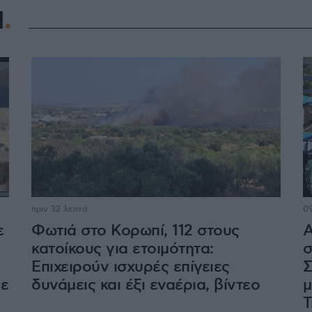
Η
πριν 32 λεπτά
09
ε
Φωτιά στο Κορωπί, 112 στους
Α
κατοίκους για ετοιμότητα:
σ
Επιχειρούν ισχυρές επίγειες
Σ
με
δυνάμεις και έξι εναέρια, βίντεο
μ
Τ