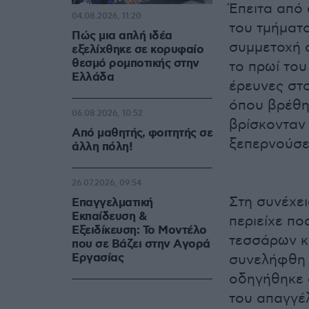
Έπειτα από 
04.08.2026, 11:20
του τμήματ
Πώς μια απλή ιδέα
συμμετοχή 
εξελίχθηκε σε κορυφαίο
θεσμό ρομποτικής στην
το πρωί του
Ελλάδα
έρευνες στο
όπου βρέθη
06.08.2026, 10:52
βρίσκονταν 
Από μαθητής, φοιτητής σε
ξεπερνούσε 
άλλη πόλη!
26.07.2026, 09:54
Στη συνέχει
Επαγγελματική
Εκπαίδευση &
περιείχε π
Εξειδίκευση: Το Mοντέλο
τεσσάρων κ
που σε Bάζει στην Aγορά
Eργασίας
συνελήφθη 
οδηγήθηκε 
του απαγγέλ