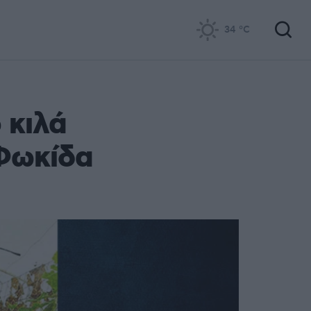
34
°C
 κιλά
Φωκίδα