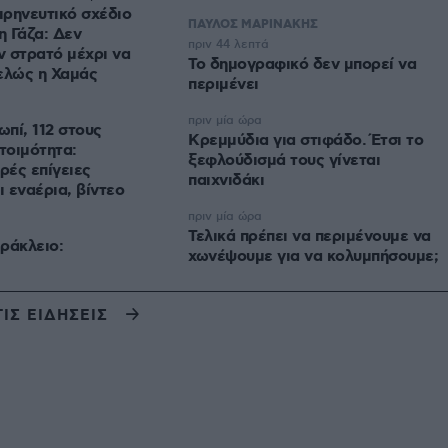
ιρηνευτικό σχέδιο
ΠΑΥΛΟΣ ΜΑΡΙΝΑΚΗΣ
η Γάζα: Δεν
πριν 44 λεπτά
 στρατό μέχρι να
Το δημογραφικό δεν μπορεί να
ελώς η Χαμάς
περιμένει
πριν μία ώρα
πί, 112 στους
Κρεμμύδια για στιφάδο. Έτσι το
τοιμότητα:
ξεφλούδισμά τους γίνεται
ρές επίγειες
παιχνιδάκι
ι εναέρια, βίντεο
πριν μία ώρα
Τελικά πρέπει να περιμένουμε να
ράκλειο:
χωνέψουμε για να κολυμπήσουμε;
ΤΙΣ ΕΙΔΗΣΕΙΣ