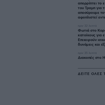
απορρίπτει το ε
του Τραμπ για τ
αποσύρουμε τον
αφοπλιστεί εντ
πριν 32 λεπτά
Φωτιά στο Κορω
κατοίκους για ε
Επιχειρούν ισχυ
δυνάμεις και έξ
πριν 35 λεπτά
Διακοπές στο Η
ΔΕΙΤΕ ΟΛΕΣ 