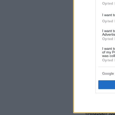
όλες τις ειδήσ
Opted 
I want t
Δείτε όλες τις
στιγμή που συ
Opted 
I want 
Advertis
Opted 
ΡΟΗ ΕΙΔ
I want t
of my P
was col
πριν 18 λεπτά
Opted 
Τα σοβαρά λάθη
επηρεάζεται η 
Google 
μας
πριν 23 λεπτά
Ο Τομ Χόλαντ δ
τη Ζεντάγια στ
τους στην Αγγλ
πριν 26 λεπτά
«Μπαϊράκι» του