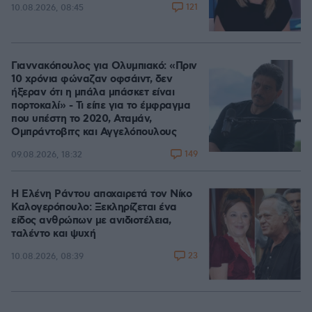
121
10.08.2026, 08:45
Γιαννακόπουλος για Ολυμπιακό: «Πριν
10 χρόνια φώναζαν οφσάιντ, δεν
ήξεραν ότι η μπάλα μπάσκετ είναι
πορτοκαλί» - Τι είπε για το έμφραγμα
που υπέστη το 2020, Αταμάν,
Ομπράντοβιτς και Αγγελόπουλους
149
09.08.2026, 18:32
Η Ελένη Ράντου αποχαιρετά τον Νίκο
Καλογερόπουλο: Ξεκληρίζεται ένα
είδος ανθρώπων με ανιδιοτέλεια,
ταλέντο και ψυχή
23
10.08.2026, 08:39