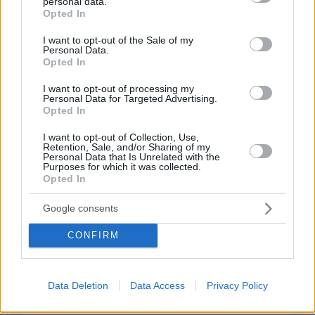
ΠΡΟΣΘΗΚΗ ΣΧΟΛΙΟΥ
personal data.
grant or deny consent to Google and its third-party tags to
Opted In
use your data for below specified purposes in below Google
ΌΝΟΜΑ *
consent section.
I want to opt-out of the Sale of my
Personal Data.
Opted In
I want to opt-out of processing my
Personal Data for Targeted Advertising.
Opted In
EMAIL
I want to opt-out of Collection, Use,
Retention, Sale, and/or Sharing of my
Personal Data that Is Unrelated with the
Purposes for which it was collected.
Opted In
ΣΧΌΛΙΟ *
Google consents
CONFIRM
Data Deletion
Data Access
Privacy Policy