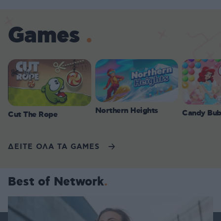
Games
Northern Heights
Candy Bub
Cut The Rope
ΔΕΙΤΕ ΟΛΑ ΤΑ GAMES
Best of Network