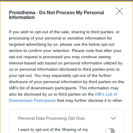
Αντε, καλη συνεργασια με τους μπαχαλακηδεσ
Protothema -
Do Not Process My Personal
09.07.2024, 21:35
Information
Και μη φοβαστε....εμεις πληρωνουμε. Εσεις,
υπερανω!
If you wish to opt-out of the sale, sharing to third parties, or
ΑΠΑΝΤΗΣΗ
processing of your personal or sensitive information for
targeted advertising by us, please use the below opt-out
section to confirm your selection. Please note that after your
D
opt-out request is processed you may continue seeing
09.07.2024, 19:32
interest-based ads based on personal information utilized by
Άξιοι. Οδηγήστε την ΑΣΟΕΕ ακόμη πιο ψηλά.
us or personal information disclosed to third parties prior to
ΑΠΑΝΤΗΣΗ
your opt-out. You may separately opt-out of the further
disclosure of your personal information by third parties on the
IAB’s list of downstream participants. This information may
συν-τριμ τιμ
also be disclosed by us to third parties on the
IAB’s List of
09.07.2024, 18:57
Downstream Participants
that may further disclose it to other
για ένα αυτοαποκαλούμενο πανεπιστήμιο
third parties.
ΑΠΑΝΤΗΣΗ
Please note that this website/app uses one or more Google
Personal Data Processing Opt Outs
services and may gather and store information including but
not limited to your visit or usage behaviour. You may click to
I want to opt-out of the Sharing of my