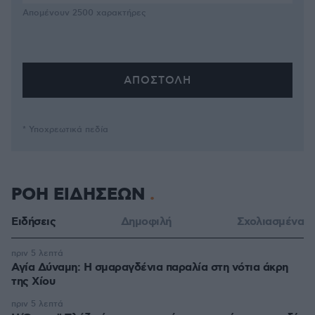
Απομένουν
2500
χαρακτήρες
* Υποχρεωτικά πεδία
ΡΟΗ ΕΙΔΗΣΕΩΝ
Ειδήσεις
Δημοφιλή
Σχολιασμένα
πριν 5 λεπτά
Αγία Δύναμη: H σμαραγδένια παραλία στη νότια άκρη
της Χίου
πριν 5 λεπτά