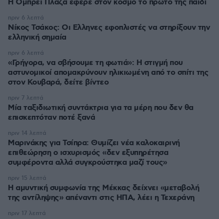
Η Όμπρεϊ Πλάζα έφερε στον κόσμο το πρώτο της παιδί
πριν 6 λεπτά
Νίκος Τσάκος: Οι Ελληνες εφοπλιστές να στηρίξουν την
ελληνική σημαία
πριν 6 λεπτά
«Γρήγορα, να σβήσουμε τη φωτιά»: Η στιγμή που
αστυνομικοί απομακρύνουν ηλικιωμένη από το σπίτι της
στον Κουβαρά, δείτε βίντεο
πριν 7 λεπτά
Μία ταξιδιωτική συντάκτρια για τα μέρη που δεν θα
επισκεπτόταν ποτέ ξανά
πριν 14 λεπτά
Μαρινάκης για Τσίπρα: Θυμίζει νέα καλοκαιρινή
επιθεώρηση ο ισχυρισμός «δεν εξυπηρέτησα
συμφέροντα αλλά συγκρούστηκα μαζί τους»
πριν 15 λεπτά
Η αμυντική συμφωνία της Μέκκας δείχνει «μεταβολή
της αντίληψης» απέναντι στις ΗΠΑ, λέει η Τεχεράνη
πριν 17 λεπτά