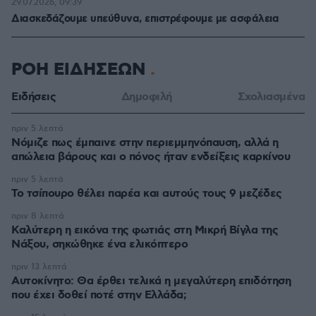
29.07.2026, 09:39
Διασκεδάζουμε υπεύθυνα, επιστρέφουμε με ασφάλεια
ΡΟΗ ΕΙΔΗΣΕΩΝ
Ειδήσεις
Δημοφιλή
Σχολιασμένα
πριν 5 λεπτά
Νόμιζε πως έμπαινε στην περιεμμηνόπαυση, αλλά η
απώλεια βάρους και ο πόνος ήταν ενδείξεις καρκίνου
πριν 5 λεπτά
Το τσίπουρο θέλει παρέα και αυτούς τους 9 μεζέδες
πριν 8 λεπτά
Καλύτερη η εικόνα της φωτιάς στη Μικρή Βίγλα της
Νάξου, σηκώθηκε ένα ελικόπτερο
πριν 13 λεπτά
Αυτοκίνητο: Θα έρθει τελικά η μεγαλύτερη επιδότηση
που έχει δοθεί ποτέ στην Ελλάδα;