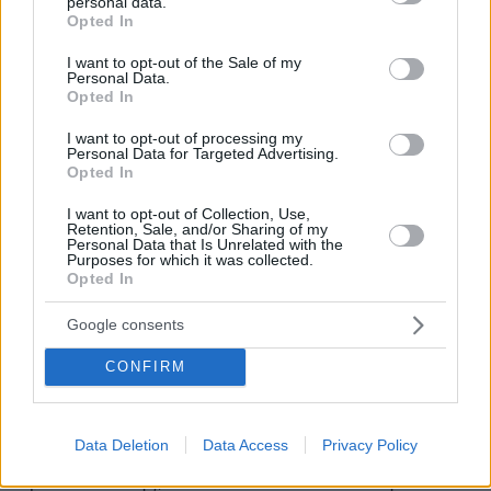
personal data.
grant or deny consent to Google and its third-party tags to
Opted In
use your data for below specified purposes in below Google
Σε περιπτώσεις που οι καταστηματάρχες δεν
consent section.
I want to opt-out of the Sale of my
Personal Data.
δέχονταν να ενταχθούν υπό την προστασία της
Opted In
οργάνωσης, τα διευθυντικά στελέχη τους
απειλούσαν ότι θα διενεργηθούν εκ νέου
I want to opt-out of processing my
Personal Data for Targeted Advertising.
έλεγχοι στις επιχειρήσεις τους και θα τους
Opted In
βεβαιωθούν παραβάσεις, ενώ εάν και πάλι δεν
I want to opt-out of Collection, Use,
ενέδιδαν στην απειλή, έδιναν τότε εντολή
Retention, Sale, and/or Sharing of my
Personal Data that Is Unrelated with the
στους αρμόδιος υπαλλήλους-μέλη να προβούν,
Purposes for which it was collected.
Opted In
όπως προαναφέρθηκε, στους σχετικούς
ελέγχους.
Google consents
Επίσης, όταν υπάλληλοι που δεν συμμετείχαν
CONFIRM
στην οργάνωση, δημιουργούσαν προβλήματα,
προβαίνοντας σε ενέργειες που ήταν σε βάρος
Data Deletion
Data Access
Privacy Policy
των καταστημάτων που τελούσαν υπό την
προστασία της, τα διευθυντικά στελέχη