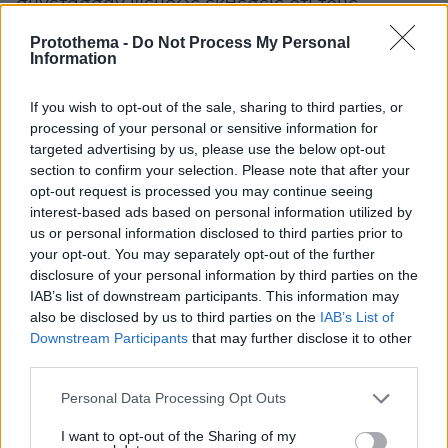
συνέτασσαν ψευδώς εκθέσεις ότι τους
πραγματοποίησαν κανονικά.
Protothema -
Do Not Process My Personal
Information
Χαρακτηριστικό της απαξίας των υπαλλήλων
για το λειτούργημα τους, είναι το γεγονός ότι
If you wish to opt-out of the sale, sharing to third parties, or
processing of your personal or sensitive information for
λάμβαναν απευθείας εντολές από τα
targeted advertising by us, please use the below opt-out
διευθυντικά στελέχη της οργάνωσης για τον
section to confirm your selection. Please note that after your
στοχευμένο έλεγχο συγκεκριμένων
opt-out request is processed you may continue seeing
καταστημάτων, ακόμα και για συγκεκριμένες
interest-based ads based on personal information utilized by
us or personal information disclosed to third parties prior to
παραβάσεις που θα έπρεπε να βεβαιώσουν
your opt-out. You may separately opt-out of the further
κατά τον έλεγχό τους. Η επιλογή αυτή γινόταν
disclosure of your personal information by third parties on the
εσκεμμένα, προκειμένου να εκφοβίσουν και να
IAB’s list of downstream participants. This information may
εξαναγκάσουν τους καταστηματάρχες να
also be disclosed by us to third parties on the
IAB’s List of
Downstream Participants
that may further disclose it to other
απευθυνθούν στην οργάνωση, καταβάλλοντας
third parties.
χρηματικά ποσά για την προστασία τους και τη
δωροδοκία των δημοσίων υπαλλήλων, καθώς
Please note that this website/app uses one or more Google
Personal Data Processing Opt Outs
services and may gather and store information including but
και για την αποπληρωμή τυχόν χρωστούμενων
not limited to your visit or usage behaviour. You may click to
I want to opt-out of the Sharing of my
ποσών στην οργάνωση.