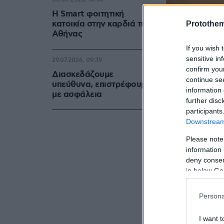
Η Smart φοιτητική
κατοικία στην καρδιά της
Protothe
Αθήνας
If you wish 
sensitive in
29.07.2026, 09:39
confirm you
Διασκεδάζουμε
continue se
υπεύθυνα, επιστρέφουμε
information 
με ασφάλεια
further disc
participants
Downstream 
Please note
information 
deny consent
in below Go
Persona
I want t