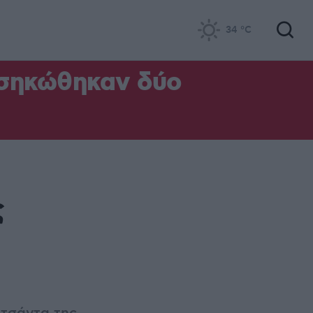
34
°C
 σηκώθηκαν δύο
ς