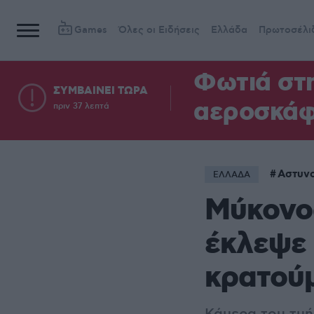
Games
Όλες οι Ειδήσεις
Ελλάδα
Πρωτοσέλι
Φωτιά στ
ΣΥΜΒΑΙΝΕΙ ΤΩΡΑ
αεροσκά
πριν 37 λεπτά
Αστυνο
ΕΛΛΑΔΑ
Μύκονος
έκλεψε
κρατού