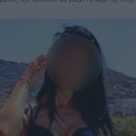
ατος την «έπιασε» να βάζει το χέρι της στην