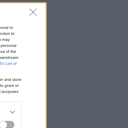
sonal or
ection to
ou may
 personal
out of the
 downstream
B’s List of
er and store
to grant or
ed purposes