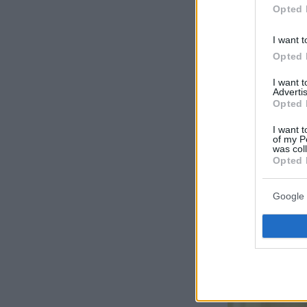
Opted 
I want t
Opted 
I want 
Advertis
Opted 
I want t
of my P
was col
Opted 
Google 