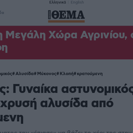
Ελληνικά
English
δα
η Μεγάλη Χώρα Αγρινίου,
φη
μικός
Αλυσίδα
Μύκονος
Κλοπή
κρατούμενη
: Γυναίκα αστυνομικό
 χρυσή αλυσίδα από
μενη