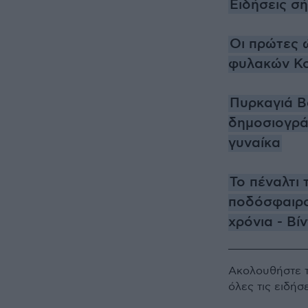
Ειδήσεις σ
Οι πρώτες 
φυλακών Κ
Πυρκαγιά Β
δημοσιογρά
γυναίκα
Το πέναλτι
ποδόσφαιρο
χρόνια - Βί
Ακολουθήστε 
όλες τις ειδήσ