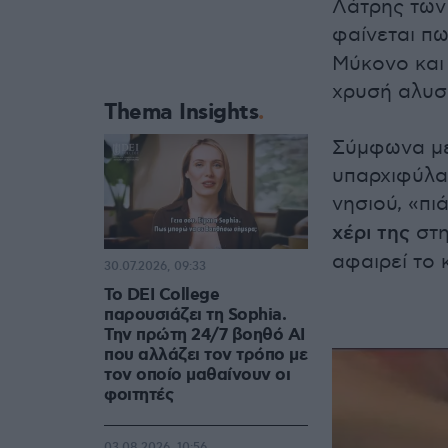
Λάτρης των
φαίνεται πω
Μύκονο και 
χρυσή αλυσ
Thema Insights
Σύμφωνα με 
υπαρχιφύλα
νησιού, «π
χέρι της
στη
αφαιρεί το 
30.07.2026, 09:33
Το DEI College
παρουσιάζει τη Sophia.
Την πρώτη 24/7 βοηθό AI
που αλλάζει τον τρόπο με
τον οποίο μαθαίνουν οι
φοιτητές
03.08.2026, 10:56