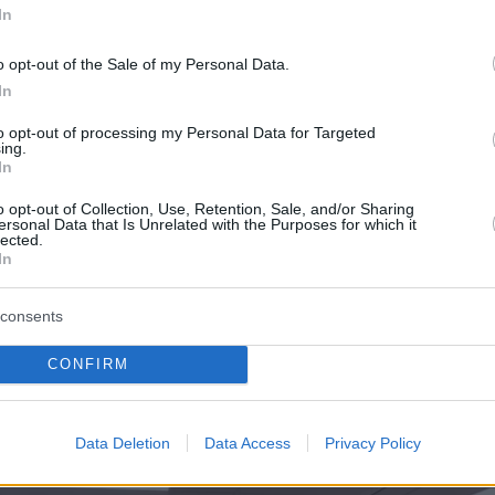
In
οποίες θα διευθετηθούν έως τις
ρινές ώρες της 16/05/2024.
o opt-out of the Sale of my Personal Data.
In
to opt-out of processing my Personal Data for Targeted
ing.
In
ατά την 1η ΥΠΕ οι φωτογραφίες είχαν σκοπό
σουν «τεχνητά δυσμενή εντύπωση» για το
o opt-out of Collection, Use, Retention, Sale, and/or Sharing
ersonal Data that Is Unrelated with the Purposes for which it
«το οποίο, καθημερινά και -ιδίως- στις Γενικέ
lected.
In
ανταποκρίνεται με απόλυτη πληρότητα στις
μόσιας Υγείας».
consents
ογραφίες που προκάλεσαν την ανακοίνωση
CONFIRM
Ε
Data Deletion
Data Access
Privacy Policy