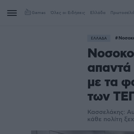
Games
Όλες οι Ειδήσεις
Ελλάδα
Πρωτοσέλι
Νοσοκο
ΕΛΛΑΔΑ
Νοσοκομ
απαντά 
με τα φ
των ΤΕ
Κασσελάκης: Αυ
κάθε πολίτη ξε