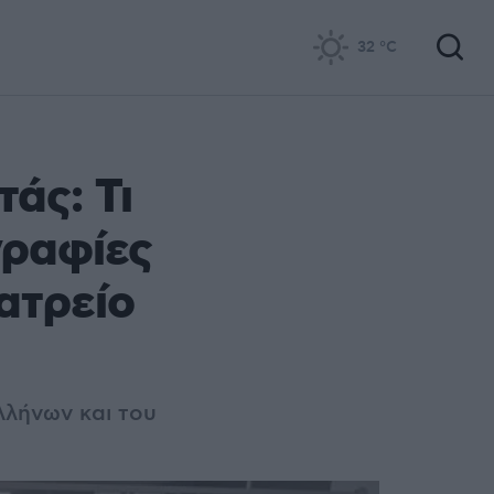
32
°C
άς: Τι
γραφίες
ατρείο
λλήνων και του