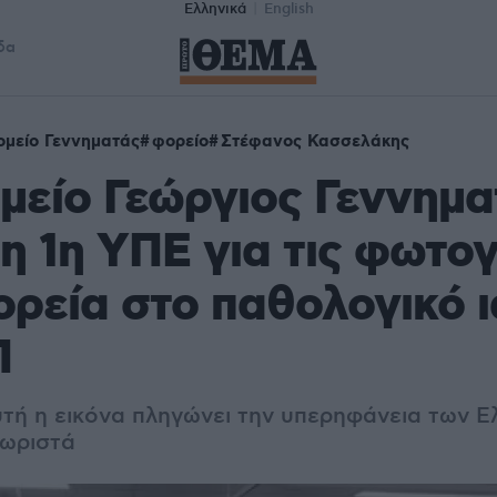
Ελληνικά
English
δα
μείο Γεννηματάς
φορείο
Στέφανος Κασσελάκης
είο Γεώργιος Γεννηματ
η 1η ΥΠΕ για τις φωτο
ορεία στο παθολογικό ι
Π
τή η εικόνα πληγώνει την υπερηφάνεια των Ε
χωριστά