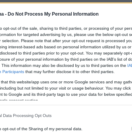
ι γνωστό οι φωτογραφίες απεικονίζουν
ma -
Do Not Process My Personal Information
ι πάντως χρειάζεται να διασυνδέονται με
 και στοιχεία» συνεχίζει η ανακοίνωση
to opt-out of the sale, sharing to third parties, or processing of your per
 την οποία:
formation for targeted advertising by us, please use the below opt-out s
r selection. Please note that after your opt-out request is processed y
eing interest-based ads based on personal information utilized by us or
ερία της 11/05/2024, οι προσελεύσεις στο
disclosed to third parties prior to your opt-out. You may separately opt-
ΓΕΝΝΗΜΑΤΑΣ» ήταν (983) και οι εισαγωγές
losure of your personal information by third parties on the IAB’s list of
0) ( Διακινήθηκαν με Σ/ΕΚΑΒ, πλέον των (190
. This information may also be disclosed by us to third parties on the
IA
Participants
that may further disclose it to other third parties.
Αναπτύχθηκαν αρχικά (15) επικουρικές κλίνες,
ιευθετήθηκαν μετά το πέρας της εφημερίας,
 that this website/app uses one or more Google services and may gath
including but not limited to your visit or usage behaviour. You may click 
ιτέρω πρόβλημα.
 to Google and its third-party tags to use your data for below specifi
ερία της 15/16-05-2024 , οι προσελεύσεις στο
ogle consent section.
ΓΕΝΝΗΜΑΤΑΣ» ανήλθαν σε (672) και οι
σθενών σε (156). Διακινήθηκαν με
l Data Processing Opt Outs
(Σ/ΕΚΑΒ και Ιδιωτικά ), (150) ασθενείς).
o opt-out of the Sharing of my personal data.
υχθεί (15) επικουρικές κλίνες, λόγω του