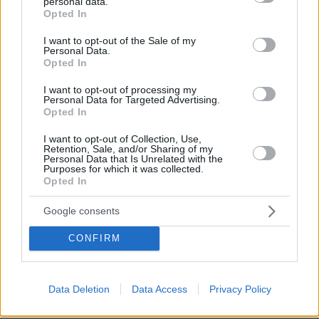
personal data.
ενδιαφέρει...
grant or deny consent to Google and its third-party tags to
Opted In
use your data for below specified purposes in below Google
ΑΠΑΝΤΗΣΗ
consent section.
I want to opt-out of the Sale of my
Personal Data.
Opted In
κύριος Παντελής
16.05.2024, 08:59
I want to opt-out of processing my
Personal Data for Targeted Advertising.
Όταν δεν κάνω ότι κοιμάμαι ψηφίζω Κυριάκαρο για
Opted In
να με σώσει. Αυτό που έχει σημασία είναι να
παραμένω καρφωμένος στον καναπέ μου και να
I want to opt-out of Collection, Use,
περιμένω πάντα από κάτι κυρίους με γραβάτα να μού
Retention, Sale, and/or Sharing of my
Personal Data that Is Unrelated with the
λύσουν τα προβλήματα.
Purposes for which it was collected.
Opted In
ΑΠΑΝΤΗΣΗ
Google consents
CONFIRM
Τι τραβάνε κι αυτοί οι αστυνομικοί
16.05.2024, 08:56
Data Deletion
Data Access
Privacy Policy
Μετά την ταυτοποίηση της γυναίκας οι αστυνομικοί
έχουν ξεκινήσει να ψάχνουν το παρελθόν. ⚫