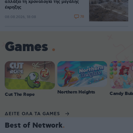
αλλάξει τη χρονολογία της μεγάλης
έκρηξης
78
08.08.2026, 18:08
Games
Northern Heights
Candy Bub
Cut The Rope
ΔΕΙΤΕ ΟΛΑ ΤΑ GAMES
Best of Network