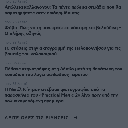
πριν 23 λεπτά
Απώλεια κολλαγόνου: Τα πέντε πρώιμα σημάδια που θα
παρατηρήσετε στην επιδερμίδα σας
πριν 23 λεπτά
Φάβα: Πώς να τη μαγειρέψετε νόστιμη και βελούδινη –
Ο πλήρης οδηγός
πριν 33 λεπτά
10 στάσεις στην ακτογραμμή της Πελοποννήσου για τις
βουτιές του καλοκαιριού
πριν 36 λεπτά
Πέθανε κτηνοτρόφος στη Λέσβο μετά τη θανάτωση του
κοπαδιού του λόγω αφθώδους πυρετού
πριν 37 λεπτά
Η Νικόλ Κίντμαν ανέβασε φωτογραφίες από τα
παρασκήνια του «Practical Magic 2» λίγο πριν από την
πολυαναμενόμενη πρεμιέρα
ΔΕΙΤΕ ΟΛΕΣ ΤΙΣ ΕΙΔΗΣΕΙΣ