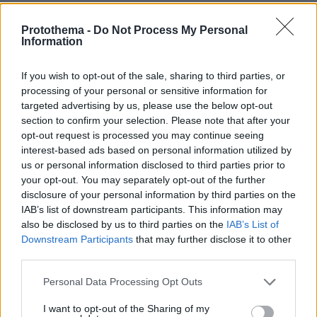
Αν δεν βλέπεις εσύ τον ελέφαντα στο δωμάτιο ρε
εξυπνάκια,συνέχιζε να ψηφίζεις Σύριζα και
Protothema -
Do Not Process My Personal
Κούλη.Και κάποια στιγμή μπορεί να τον δεις στην
Information
αυλή σου.
If you wish to opt-out of the sale, sharing to third parties, or
ΑΠΑΝΤΗΣΗ
processing of your personal or sensitive information for
Αλβανοί με ταυτοτητα ομογενους χωρις να ειναι
targeted advertising by us, please use the below opt-out
Ελληνες...
section to confirm your selection. Please note that after your
opt-out request is processed you may continue seeing
16.05.2024, 19:30
interest-based ads based on personal information utilized by
Ασε μας ρε φιλε. Εσενα ο Κουλης σου φταιει
us or personal information disclosed to third parties prior to
με τους αλβανους που έχουμε μπλέξει; Επι
your opt-out. You may separately opt-out of the further
συριζα ποσοι εγιναν παρανομα Ελληνες ξερεις;
disclosure of your personal information by third parties on the
ΑΠΑΝΤΗΣΗ
IAB’s list of downstream participants. This information may
also be disclosed by us to third parties on the
IAB’s List of
Downstream Participants
that may further disclose it to other
Οτι ναναι....
third parties.
16.05.2024, 19:28
Οι περισσότεροι μολις διαβασαμε τον τιτλο
Please note that this website/app uses one or more Google
Personal Data Processing Opt Outs
αμεσως πηγε το μυαλο σε αλβανο. Δεν ειναι
services and may gather and store information including but
τυχαίο.... Τωρα εσυ τι λες.... Κανέναν δεν
not limited to your visit or usage behaviour. You may click to
I want to opt-out of the Sharing of my