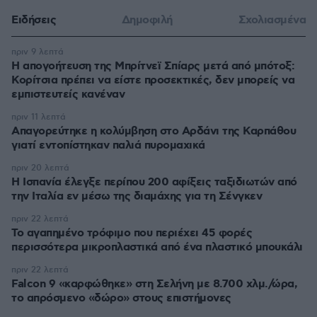
Ειδήσεις
Δημοφιλή
Σχολιασμένα
πριν 9 λεπτά
Η απογοήτευση της Μπρίτνεϊ Σπίαρς μετά από μπότοξ:
Κορίτσια πρέπει να είστε προσεκτικές, δεν μπορείς να
εμπιστευτείς κανέναν
πριν 11 λεπτά
Απαγορεύτηκε η κολύμβηση στο Αρδάνι της Καρπάθου
γιατί εντοπίστηκαν παλιά πυρομαχικά
πριν 20 λεπτά
Η Ισπανία έλεγξε περίπου 200 αφίξεις ταξιδιωτών από
την Ιταλία εν μέσω της διαμάχης για τη Σένγκεν
πριν 22 λεπτά
Το αγαπημένο τρόφιμο που περιέχει 45 φορές
περισσότερα μικροπλαστικά από ένα πλαστικό μπουκάλι
πριν 22 λεπτά
Falcon 9 «καρφώθηκε» στη Σελήνη με 8.700 χλμ./ώρα,
το απρόσμενο «δώρο» στους επιστήμονες