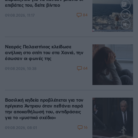
επιβάτες του, δείτε βίντεο
84
09.08.2026, 11:17
Loaded
:
100.00%
Νεαρός Παλαιστίνιος κλείδωσε
ανήλικη στο σπίτι του στα Χανιά, την
έσωσαν οι φωνές της
64
09.08.2026, 10:38
Βασιλική κηδεία προβλέπεται για τον
πρίγκιπα Άντριου όταν πεθάνει παρά
την αποκαθήλωσή του, αντιδράσεις
για το «μυστικό σχέδιο»
16
09.08.2026, 08:01