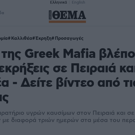
Ελληνικά
English
δα
μία
Καλλιθέα
Έκρηξη
Προσαγωγές
της Greek Mafia βλέπ
 εκρήξεις σε Πειραιά κα
α - Δείτε βίντεο από τι
ις
 πρατήριο υγρών καυσίμων στον Πειραιά και σ
ν με διαφορά τριών ημερών στα μέσα του πε