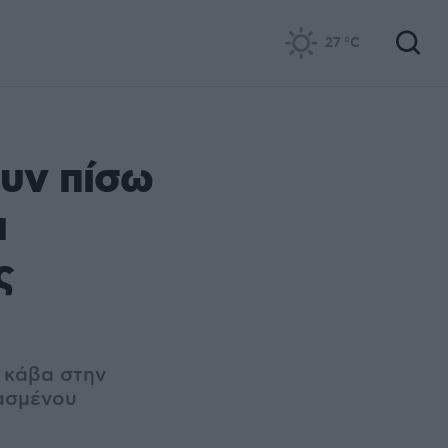
27
°C
ουν πίσω
ι
ς
ε κάβα στην
ρασμένου