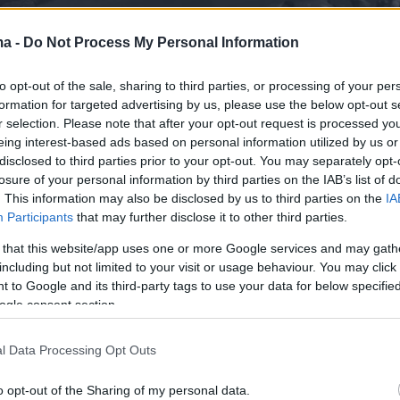
ma -
Do Not Process My Personal Information
to opt-out of the sale, sharing to third parties, or processing of your per
formation for targeted advertising by us, please use the below opt-out s
r selection. Please note that after your opt-out request is processed y
eing interest-based ads based on personal information utilized by us or
disclosed to third parties prior to your opt-out. You may separately opt-
losure of your personal information by third parties on the IAB’s list of
. This information may also be disclosed by us to third parties on the
IA
Participants
that may further disclose it to other third parties.
 that this website/app uses one or more Google services and may gath
including but not limited to your visit or usage behaviour. You may click 
 to Google and its third-party tags to use your data for below specifi
ραν νωρίτερα στο protothema.gr άτομα με
ogle consent section.
υπόθεσης, οι δύο άνδρες που προσήχθησαν
ηξη στο πρατήριο φέρονται να είναι οι φυσικοί
l Data Processing Opt Outs
ε τον έναν από αυτούς να εμπλέκεται
ε υποθέσεις εκβίασης και ληστείας.
o opt-out of the Sharing of my personal data.