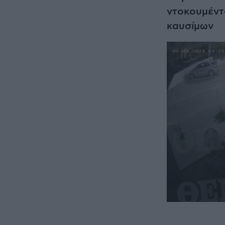
ντοκουμέντ
καυσίμων