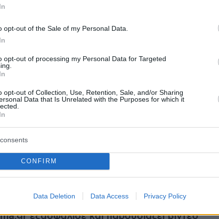
In
o opt-out of the Sale of my Personal Data.
 στους δύο προσαχθέντες για την επίθεση
In
την κάβα, όπως σημείωσαν οι ίδιες πηγές, ο
to opt-out of processing my Personal Data for Targeted
ι να την τοποθέτησε και την ενεργοποίησε,
ing.
In
, ο οποίος φέρεται να συνδέεται με «αρχηγό»
Greek Mafia, κατηγορείται ότι
νοίκιασε ένα
o opt-out of Collection, Use, Retention, Sale, and/or Sharing
ersonal Data that Is Unrelated with the Purposes for which it
 που εμπλέκεται στην έκρηξη
.
lected.
In
ς άνδρες συνελήφθησαν
για -κατά περίπτωση-
consents
παραβάσεις της νομοθεσίας περί όπλων και
και για καταδικαστικές αποφάσεις, ενώ στο
CONFIRM
ν ερευνών συνελήφθη ακόμη ένα άτομο για
ης νομοθεσίας περί όπλων.
Data Deletion
Data Access
Privacy Policy
ma.gr εξασφάλισε και παρουσιάζει βίντεο