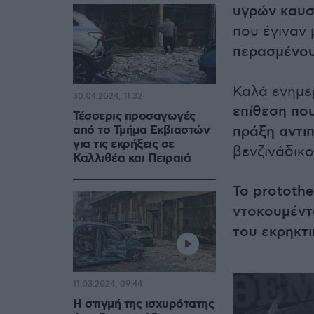
υγρών καυσ
που έγιναν
περασμένου
Καλά ενημε
30.04.2024, 11:32
επίθεση που
Τέσσερις προσαγωγές
από το Τμήμα Εκβιαστών
πράξη αντι
για τις εκρήξεις σε
βενζινάδικο
Καλλιθέα και Πειραιά
Το protothe
ντοκουμέντ
του εκρηκτ
11.03.2024, 09:44
Η στιγμή της ισχυρότατης