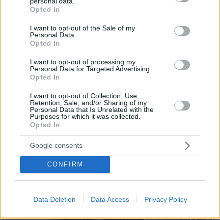
Survivor και οι... άχρηστες - Δείτε βίντεο
personal data.
grant or deny consent to Google and its third-party tags to
Opted In
use your data for below specified purposes in below Google
Ξέμεινε από τη φουρτούνα στην Αστυπάλαια ο
consent section.
I want to opt-out of the Sale of my
Personal Data.
Κασσελάκης και του τραγούδησαν το «Bella
Opted In
Ciao» σε ταβέρνα - Δείτε βίντεο
I want to opt-out of processing my
Personal Data for Targeted Advertising.
Opted In
protothema.gr στο Google News
Ακολουθήστε το
I want to opt-out of Collection, Use,
και μάθετε πρώτοι όλες τις ειδήσεις
Retention, Sale, and/or Sharing of my
Personal Data that Is Unrelated with the
Purposes for which it was collected.
Ειδήσεις
Δείτε όλες τις τελευταίες
από την Ελλάδα
Opted In
και τον Κόσμο, τη στιγμή που συμβαίνουν, στο
Protothema.gr
Google consents
CONFIRM
Thema Insights
Data Deletion
Data Access
Privacy Policy