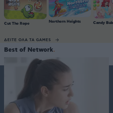
Northern Heights
Candy Bub
Cut The Rope
ΔΕΙΤΕ ΟΛΑ ΤΑ GAMES
Best of Network