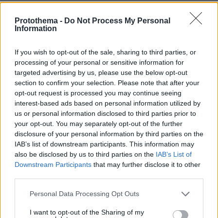
«Οι στοχευμένες αυτές δράσεις θα
Protothema -
Do Not Process My Personal
συνεχιστούν με αμείωτη ένταση για τη
Information
βελτίωση του επιπέδου οδικής ασφάλειας, την
If you wish to opt-out of the sale, sharing to third parties, or
πρόληψη και καταστολή της εγκληματικότητας,
processing of your personal or sensitive information for
την καλύτερη δυνατή προστασία των θυμάτων
targeted advertising by us, please use the below opt-out
ενδοοικογενειακής βίας, αλλά και ώστε κανένα
section to confirm your selection. Please note that after your
παιδί να μη νιώθει απροστάτευτο και μόνο»
opt-out request is processed you may continue seeing
καταλήγει η ανακοίνωση της ΕΛΑΣ.
interest-based ads based on personal information utilized by
us or personal information disclosed to third parties prior to
your opt-out. You may separately opt-out of the further
Ειδήσεις σήμερα:
disclosure of your personal information by third parties on the
IAB’s list of downstream participants. This information may
Αυξημένες συγκεντρώσεις σκόνης σήμερα,
also be disclosed by us to third parties on the
IAB’s List of
Downstream Participants
that may further disclose it to other
ζέστη και λασποβροχές - Τι καιρό θα κάνει το
third parties.
Πάσχα
Please note that this website/app uses one or more Google
Personal Data Processing Opt Outs
services and may gather and store information including but
Η δεύτερη υποψήφια προς αποχώρηση από το
not limited to your visit or usage behaviour. You may click to
I want to opt-out of the Sharing of my