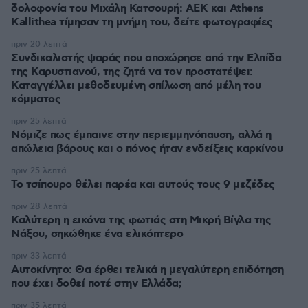
δολοφονία του Μιχάλη Κατσουρή: ΑΕΚ και Athens
Kallithea τίμησαν τη μνήμη του, δείτε φωτογραφίες
πριν 20 λεπτά
Συνδικαλιστής ψαράς που αποχώρησε από την Ελπίδα
της Καρυστιανού, της ζητά να τον προστατέψει:
Καταγγέλλει μεθοδευμένη σπίλωση από μέλη του
κόμματος
πριν 25 λεπτά
Νόμιζε πως έμπαινε στην περιεμμηνόπαυση, αλλά η
απώλεια βάρους και ο πόνος ήταν ενδείξεις καρκίνου
πριν 25 λεπτά
Το τσίπουρο θέλει παρέα και αυτούς τους 9 μεζέδες
πριν 28 λεπτά
Καλύτερη η εικόνα της φωτιάς στη Μικρή Βίγλα της
Νάξου, σηκώθηκε ένα ελικόπτερο
πριν 33 λεπτά
Αυτοκίνητο: Θα έρθει τελικά η μεγαλύτερη επιδότηση
που έχει δοθεί ποτέ στην Ελλάδα;
πριν 35 λεπτά