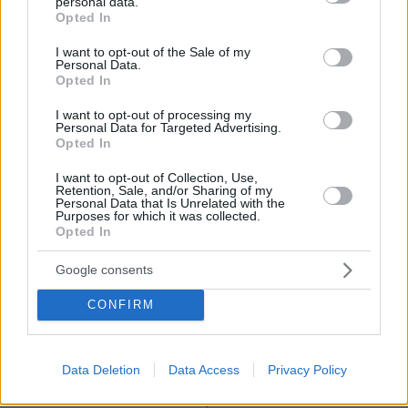
personal data.
Ο Οδυσσέας ταξίδευε με πλοίο των
grant or deny consent to Google and its third-party tags to
Opted In
Βίκινγκς; Η επιλογή του Νόλαν και η
use your data for below specified purposes in below Google
αληθινή μυκηναϊκή ναυπηγική
consent section.
I want to opt-out of the Sale of my
Personal Data.
3
08.08.2026, 10:27
Opted In
I want to opt-out of processing my
Personal Data for Targeted Advertising.
Opted In
I want to opt-out of Collection, Use,
Games
Retention, Sale, and/or Sharing of my
Personal Data that Is Unrelated with the
Purposes for which it was collected.
Opted In
Google consents
CONFIRM
Northern Heights
Candy Bub
Cut The Rope
Data Deletion
Data Access
Privacy Policy
ΔΕΙΤΕ ΟΛΑ ΤΑ GAMES