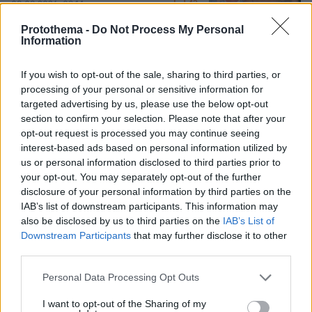
42
08.08.2026, 09:14
Protothema -
Do Not Process My Personal
Information
If you wish to opt-out of the sale, sharing to third parties, or
Χωροταξικό για τον τουρισμό: Οι νέοι
κανόνες για επενδύσεις, Airbnb και
processing of your personal or sensitive information for
εκτός σχεδίου δόμηση
targeted advertising by us, please use the below opt-out
section to confirm your selection. Please note that after your
13
08.08.2026, 08:10
opt-out request is processed you may continue seeing
interest-based ads based on personal information utilized by
us or personal information disclosed to third parties prior to
your opt-out. You may separately opt-out of the further
disclosure of your personal information by third parties on the
Δικηγόρος 46χρονης κατηγορουμένης
IAB’s list of downstream participants. This information may
για Marfin: Δεν είναι η εντολέας μου
also be disclosed by us to third parties on the
IAB’s List of
στις φωτογραφίες, είχε εξεταστεί και
το 2022
Downstream Participants
that may further disclose it to other
third parties.
25
08.08.2026, 09:09
Please note that this website/app uses one or more Google
Personal Data Processing Opt Outs
services and may gather and store information including but
not limited to your visit or usage behaviour. You may click to
I want to opt-out of the Sharing of my