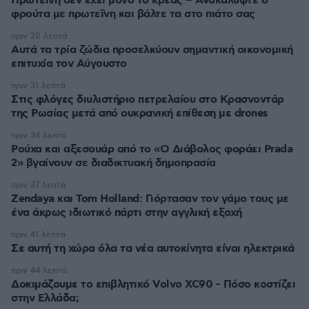
Πρωτεΐνη δεν έχει μόνο το κρέας – Ανακαλύψτε 8
φρούτα με πρωτεΐνη και βάλτε τα στο πιάτο σας
πριν 28 λεπτά
Αυτά τα τρία ζώδια προσελκύουν σημαντική οικονομική
επιτυχία τον Αύγουστο
πριν 31 λεπτά
Στις φλόγες διυλιστήριο πετρελαίου στο Κρασνοντάρ
της Ρωσίας μετά από ουκρανική επίθεση με drones
πριν 34 λεπτά
Ρούχα και αξεσουάρ από το «Ο Διάβολος φοράει Prada
2» βγαίνουν σε διαδικτυακή δημοπρασία
πριν 37 λεπτά
Zendaya και Tom Holland: Γιόρτασαν τον γάμο τους με
ένα άκρως ιδιωτικό πάρτι στην αγγλική εξοχή
πριν 41 λεπτά
Σε αυτή τη χώρα όλα τα νέα αυτοκίνητα είναι ηλεκτρικά
πριν 44 λεπτά
Δοκιμάζουμε το επιβλητικό Volvo XC90 - Πόσο κοστίζει
στην Ελλάδα;